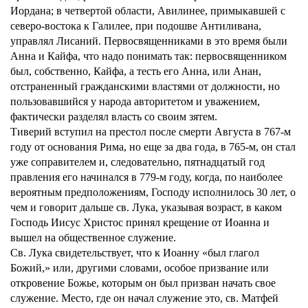
Иордана; в четвертой области, Авилинее, примыкавшей с
северо-востока к Галилее, при подошве Антиливана,
управлял Лисаний. Первосвященниками в это время были
Анна и Кайфа, что надо понимать так: первосвященником
был, собственно, Кайфа, а тесть его Анна, или Анан,
отстраненный гражданскими властями от должности, но
пользовавшийся у народа авторитетом и уважением,
фактически разделял власть со своим зятем.
Тиверий вступил на престол после смерти Августа в 767-м
году от основания Рима, но еще за два года, в 765-м, он стал
уже соправителем и, следовательно, пятнадцатый год
правления его начинался в 779-м году, когда, по наиболее
вероятным предположениям, Господу исполнилось 30 лет, о
чем и говорит дальше св. Лука, указывая возраст, в каком
Господь Иисус Христос принял крещение от Иоанна и
вышел на общественное служение.
Св. Лука свидетельствует, что к Иоанну «был глагол
Божий,» или, другими словами, особое призвание или
откровение Божье, которым он был призван начать свое
служение. Место, где он начал служение это, св. Матфей