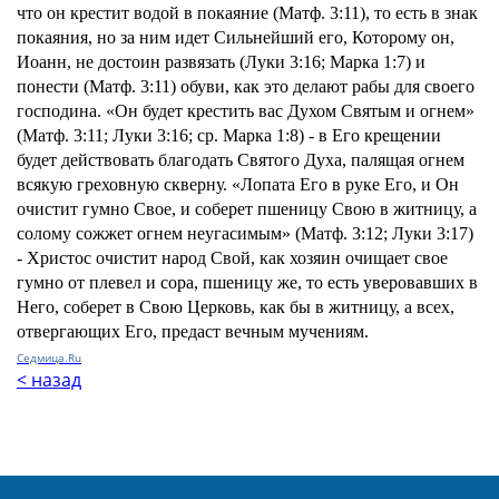
что он крестит водой в покаяние (Матф. 3:11), то есть в знак
покаяния, но за ним идет Сильнейший его, Которому он,
Иоанн, не достоин развязать (Луки 3:16; Марка 1:7) и
понести (Матф. 3:11) обуви, как это делают рабы для своего
господина. «Он будет крестить вас Духом Святым и огнем»
(Матф. 3:11; Луки 3:16; ср. Марка 1:8) - в Его крещении
будет действовать благодать Святого Духа, палящая огнем
всякую греховную скверну. «Лопата Его в руке Его, и Он
очистит гумно Свое, и соберет пшеницу Свою в житницу, а
солому сожжет огнем неугасимым» (Матф. 3:12; Луки 3:17)
- Христос очистит народ Свой, как хозяин очищает свое
гумно от плевел и сора, пшеницу же, то есть уверовавших в
Него, соберет в Свою Церковь, как бы в житницу, а всех,
отвергающих Его, предаст вечным мучениям.
Седмица.Ru
< назад