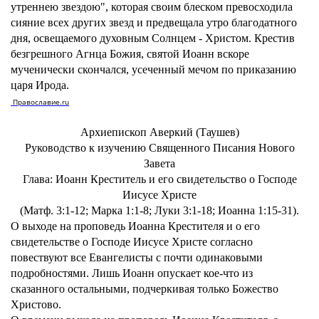
утреннею звездою", которая своим блеском превосходила
сияние всех других звезд и предвещала утро благодатного
дня, освещаемого духовным Солнцем - Христом. Крестив
безгрешного Агнца Божия, святой Иоанн вскоре
мученически скончался, усеченный мечом по приказанию
царя Ирода.
Православие.ru
Архиепископ Аверкий (Таушев)
Руководство к изучению Священного Писания Нового
Завета
Глава: Иоанн Креститель и его свидетельство о Господе
Иисусе Христе
(Матф. 3:1-12; Марка 1:1-8; Луки 3:1-18; Иоанна 1:15-31).
О выходе на проповедь Иоанна Крестителя и о его
свидетельстве о Господе Иисусе Христе согласно
повествуют все Евангелисты с почти одинаковыми
подробностями. Лишь Иоанн опускает кое-что из
сказанного остальными, подчеркивая только Божество
Христово.