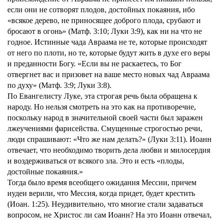
если они не сотворят плодов, достойных покаяния, ибо
«всякое дерево, не приносящее доброго плода, срубают и
бросают в огонь» (Матф. 3:10; Луки 3:9), как ни на что не
годное. Истинные чада Авраама не те, которые происходят
от него по плоти, но те, которые будут жить в духе его веры
и преданности Богу. «Если вы не раскаетесь, то Бог
отвергнет вас и призовет на ваше место новых чад Авраама
по духу» (Матф. 3:9; Луки 3:8).
По Евангелисту Луке, эта строгая речь была обращена к
народу. Но нельзя смотреть на это как на противоречие,
поскольку народ в значительной своей части был заражен
лжеучениями фарисейства. Смущенные строгостью речи,
люди спрашивают: «Что же нам делать?» (Луки 3:11). Иоанн
отвечает, что необходимо творить дела любви и милосердия
и воздерживаться от всякого зла. Это и есть «плоды,
достойные покаяния.»
Тогда было время всеобщего ожидания Мессии, причем
иудеи верили, что Мессия, когда придет, будет крестить
(Иоан. 1:25). Неудивительно, что многие стали задаваться
вопросом, не Христос ли сам Иоанн? На это Иоанн отвечал,