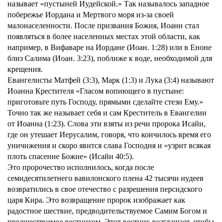
называет «пустыней Иудейской.» Так называлось западное
побережье Иордана и Мертвого моря из-за своей
малонаселенности. После призвания Божия, Иоанн стал
появляться в более населенных местах этой области, как
например, в Вифаваре на Иордане (Иоан. 1:28) или в Еноне
близ Салима (Иоан. 3:23), поближе к воде, необходимой для
крещения.
Евангелисты Матфей (3:3), Марк (1:3) и Лука (3:4) называют
Иоанна Крестителя «Гласом вопиющего в пустыне:
приготовьте путь Господу, прямыми сделайте стези Ему.»
Точно так же называет себя и сам Креститель в Евангелии
от Иоанна (1:23). Слова эти взяты из речи пророка Исайи,
где он утешает Иерусалим, говоря, что кончилось время его
уничижения и скоро явится слава Господня и «узрит всякая
плоть спасение Божие» (Исайи 40:5).
Это пророчество исполнилось, когда после
семидесятилетнего вавилонского плена 42 тысячи иудеев
возвратились в свое отечество с разрешения персидского
царя Кира. Это возвращение пророк изображает как
радостное шествие, предводительствуемое Самим Богом и
предшествуемое вестником. Этот вестник возглашает, чтобы