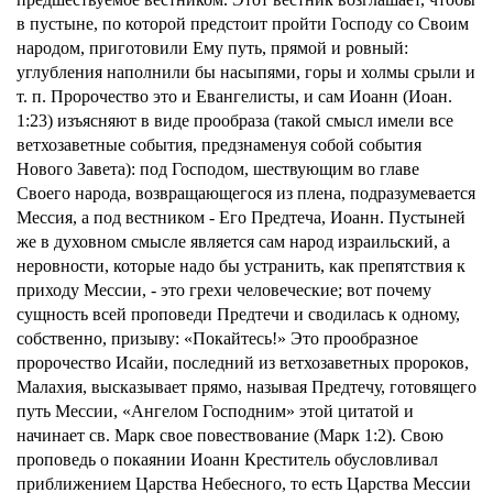
в пустыне, по которой предстоит пройти Господу со Своим
народом, приготовили Ему путь, прямой и ровный:
углубления наполнили бы насыпями, горы и холмы срыли и
т. п. Пророчество это и Евангелисты, и сам Иоанн (Иоан.
1:23) изъясняют в виде прообраза (такой смысл имели все
ветхозаветные события, предзнаменуя собой события
Нового Завета): под Господом, шествующим во главе
Своего народа, возвращающегося из плена, подразумевается
Мессия, а под вестником - Его Предтеча, Иоанн. Пустыней
же в духовном смысле является сам народ израильский, а
неровности, которые надо бы устранить, как препятствия к
приходу Мессии, - это грехи человеческие; вот почему
сущность всей проповеди Предтечи и сводилась к одному,
собственно, призыву: «Покайтесь!» Это прообразное
пророчество Исайи, последний из ветхозаветных пророков,
Малахия, высказывает прямо, называя Предтечу, готовящего
путь Мессии, «Ангелом Господним» этой цитатой и
начинает св. Марк свое повествование (Марк 1:2). Свою
проповедь о покаянии Иоанн Креститель обусловливал
приближением Царства Небесного, то есть Царства Мессии