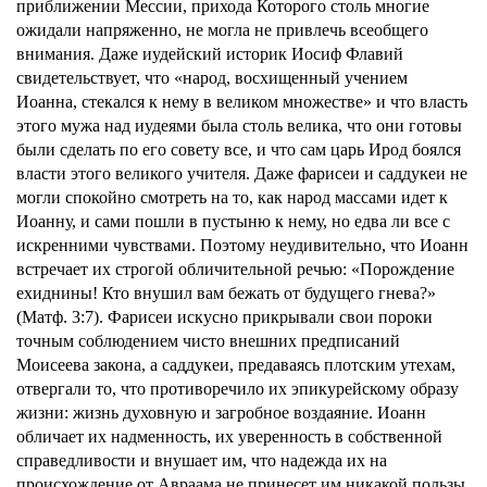
приближении Мессии, прихода Которого столь многие
ожидали напряженно, не могла не привлечь всеобщего
внимания. Даже иудейский историк Иосиф Флавий
свидетельствует, что «народ, восхищенный учением
Иоанна, стекался к нему в великом множестве» и что власть
этого мужа над иудеями была столь велика, что они готовы
были сделать по его совету все, и что сам царь Ирод боялся
власти этого великого учителя. Даже фарисеи и саддукеи не
могли спокойно смотреть на то, как народ массами идет к
Иоанну, и сами пошли в пустыню к нему, но едва ли все с
искренними чувствами. Поэтому неудивительно, что Иоанн
встречает их строгой обличительной речью: «Порождение
ехиднины! Кто внушил вам бежать от будущего гнева?»
(Матф. 3:7). Фарисеи искусно прикрывали свои пороки
точным соблюдением чисто внешних предписаний
Моисеева закона, а саддукеи, предаваясь плотским утехам,
отвергали то, что противоречило их эпикурейскому образу
жизни: жизнь духовную и загробное воздаяние. Иоанн
обличает их надменность, их уверенность в собственной
справедливости и внушает им, что надежда их на
происхождение от Авраама не принесет им никакой пользы,