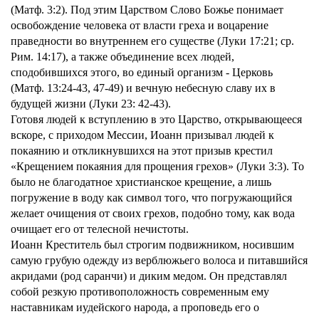
(Матф. 3:2). Под этим Царством Слово Божье понимает
освобождение человека от власти греха и воцарение
праведности во внутреннем его существе (Луки 17:21; ср.
Рим. 14:17), а также объединение всех людей,
сподобившихся этого, во единый организм - Церковь
(Матф. 13:24-43, 47-49) и вечную небесную славу их в
будущей жизни (Луки 23: 42-43).
Готовя людей к вступлению в это Царство, открывающееся
вскоре, с приходом Мессии, Иоанн призывал людей к
покаянию и откликнувшихся на этот призыв крестил
«Крещением покаяния для прощения грехов» (Луки 3:3). То
было не благодатное христианское крещение, а лишь
погружение в воду как символ того, что погружающийся
желает очищения от своих грехов, подобно тому, как вода
очищает его от телесной нечистоты.
Иоанн Креститель был строгим подвижником, носившим
самую грубую одежду из верблюжьего волоса и питавшийся
акридами (род саранчи) и диким медом. Он представлял
собой резкую противоположность современным ему
наставникам иудейского народа, а проповедь его о