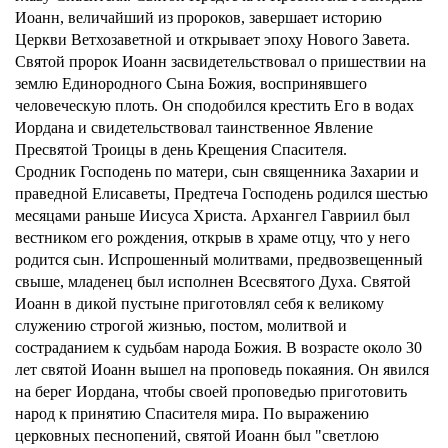
Иоанн, величайший из пророков, завершает историю
Церкви Ветхозаветной и открывает эпоху Нового Завета.
Святой пророк Иоанн засвидетельствовал о пришествии на
землю Единородного Сына Божия, воспринявшего
человеческую плоть. Он сподобился крестить Его в водах
Иордана и свидетельствовал таинственное Явление
Пресвятой Троицы в день Крещения Спасителя.
Сродник Господень по матери, сын священника Захарии и
праведной Елисаветы, Предтеча Господень родился шестью
месяцами раньше Иисуса Христа. Архангел Гавриил был
вестником его рождения, открыв в храме отцу, что у него
родится сын. Испрошенный молитвами, предвозвещенный
свыше, младенец был исполнен Всесвятого Духа. Святой
Иоанн в дикой пустыне приготовлял себя к великому
служению строгой жизнью, постом, молитвой и
состраданием к судьбам народа Божия. В возрасте около 30
лет святой Иоанн вышел на проповедь покаяния. Он явился
на берег Иордана, чтобы своей проповедью приготовить
народ к принятию Спасителя мира. По выражению
церковных песнопений, святой Иоанн был "светлою