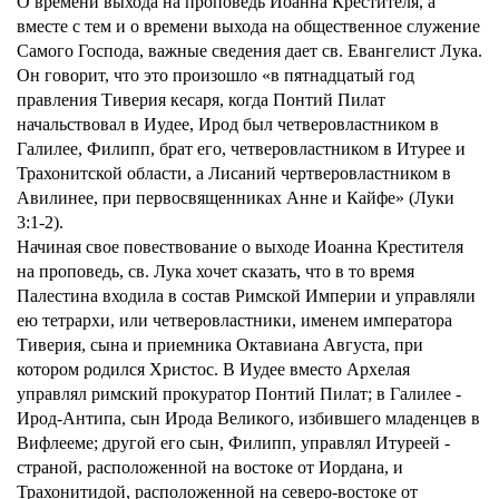
О времени выхода на проповедь Иоанна Крестителя, а
вместе с тем и о времени выхода на общественное служение
Самого Господа, важные сведения дает св. Евангелист Лука.
Он говорит, что это произошло «в пятнадцатый год
правления Тиверия кесаря, когда Понтий Пилат
начальствовал в Иудее, Ирод был четверовластником в
Галилее, Филипп, брат его, четверовластником в Итурее и
Трахонитской области, а Лисаний чертверовластником в
Авилинее, при первосвященниках Анне и Кайфе» (Луки
3:1-2).
Начиная свое повествование о выходе Иоанна Крестителя
на проповедь, св. Лука хочет сказать, что в то время
Палестина входила в состав Римской Империи и управляли
ею тетрархи, или четверовластники, именем императора
Тиверия, сына и приемника Октавиана Августа, при
котором родился Христос. В Иудее вместо Архелая
управлял римский прокуратор Понтий Пилат; в Галилее -
Ирод-Антипа, сын Ирода Великого, избившего младенцев в
Вифлееме; другой его сын, Филипп, управлял Итуреей -
страной, расположенной на востоке от Иордана, и
Трахонитидой, расположенной на северо-востоке от