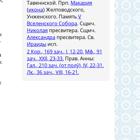
и,
Тавеннской. Прп.
Макария
(
икона
) Желтоводского,
Унженского. Память
V
Вселенского Собора
. Сщмч.
Николая
пресвитера. Сщмч.
н
Александра
пресвитера. Св.
-
Ираиды
исп.
2 Кор., 169 зач., I, 12-20.
Мф., 91
я
зач., XXII, 23-33.
Прав. Анны:
.
Гал., 210 зач. (от полу́), IV, 22-31.
Лк., 36 зач., VIII, 16-21.
к