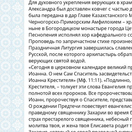
Для духовного укрепления верующих в хра
Александра был доставлен ковчег с частью 
была передана в дар Главе Казахстанског
Черногорско-Приморским Амфилохием – хр
ныне в Богородицком монастыре города Це
Песнопения исполнял хор кафедрального с
Проповедь по запричастном стихе произне
Праздничная Литургия завершилась славле
Русской, после которого архипастырь обра
верующих святой водой.
«Сегодня в церковном календаре великий п
Иоанна. О нем Сам Спаситель засвидетельс
Иоанна Крестителя» (Мф. 11:11). «Подлинн
Крестителя, – толкует эти слова Евангелия
полнотой всех пророков. Все пророчествова
Иоанн, пророчествуя о Спасителе, представи
О рождении Предтечи повествует евангелист 
праведному священнику Захарии во время б
страх престарелого священника, небесный п
молитва твоя, и жена твоя Елисавета родит т