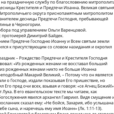
м на праздничную службу по благословению митрополит
десницы Крестителя и Предтечи Иоанна. Великая святын
о Митрополичьего округа приснопамятным митрополитом
анителем десницы Предтечи Господня, пребывающей
тинье в Черногории.
обора под управлением Ольги Варенцовой.
с протоиерей Димитрий Байдек.
нием Предтече Господню Иоанну и Всем святым земли
тился к присутствующим со словом назидания и окропил
раздник – Рождество Предтечи и Крестителя Господня
твовал: «Из рожденных женами не восставал больший
о, из рожденных женами никто не больше Иоанна
 преподобный Макарий Великий, – Потому что он является
ли о Господе, издали показывая Его пришествие, но
л Его пред очи всех, взывая и говоря: «се Агнец Божий!»
Лука. В его евангельском тексте мы читаем, как
огослужения явился архангел Гавриил. Видя смущение 
осланник сказал ему: «Не бойся, Захария, ибо услышана
ебе сына, и наречешь ему имя Иоанн» (Лк. 1:11-13).