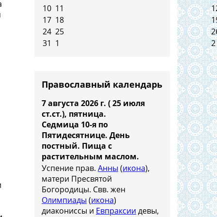
а
10
11
1
я
17
18
1
24
25
2
31
1
2
Православный календарь
7 августа 2026 г. ( 25 июля
ст.ст.), пятница.
Седмица 10-я по
Пятидесятнице. День
постный.
Пища с
растительным маслом.
Успение прав.
Анны
(
икона
),
матери Пресвятой
и
Богородицы. Свв. жен
Олимпиады
(
икона
)
диакониссы и
Евпраксии
девы,