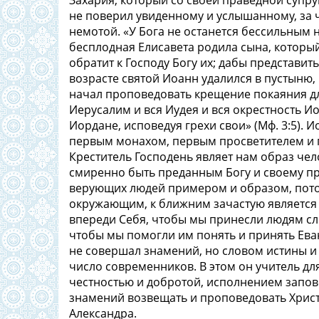
Захария, который со своей праведной супру
не поверил увиденному и услышанному, за 
немотой. «У Бога не останется бессильным н
бесплодная Елисавета родила сына, который
обратит к Господу Богу их; дабы представит
возрасте святой Иоанн удалился в пустыню,
начал проповедовать крещение покаяния для 
Иерусалим и вся Иудея и вся окрестность Ио
Иордане, исповедуя грехи свои» (Мф. 3:5).
первым монахом, первым просветителем и 
Креститель Господень являет нам образ че
смиренно быть преданным Богу и своему пр
верующих людей примером и образом, потом
окружающим, к ближним зачастую является 
впереди Себя, чтобы мы принесли людям сл
чтобы мы помогли им понять и принять Ева
не совершал знамений, но словом истины и
число современников. В этом он учитель дл
честностью и добротой, исполнением запов
знамений возвещать и проповедовать Христ
Александра.