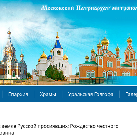
Епархия
Храмы
Уральская Голгофа
Гале
 в земле Русской просиявших; Рождество честного
Иоанна