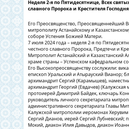
Неделя 2-я по Пятидесятнице, Всех святы
славного Пророка и Крестителя Господн
Его Преосвященство, Преосвященнейший Ви
митрополиту Астанайскому и Казахстанскому
соборе Успения Божией Матери.
7 июля 2024 года – неделя 2-я по Пятидесят
честного славного Пророка, Предтечи и Кре
Митрополит Астанайский и Казахстанский 
храме страны – Успенском кафедральном со
Его Высокопреосвященству сослужили: вика
епископ Уральский и Атырауский Вианор; б
архимандрит Сергий (Карамышев), наместн
архимандрит Георгий (Евдачев) (Калужская
протоиерей Димитрий Байдек, ключарь Кон
руководитель личного секретариата митроп
административного секретариата Главы Мит
Калужской митрополии иеромонах Херувим 
Сергий Дианов, иерей Сергий Лубневский; 
Мокий, диакон Илия Давыдов, диакон Иоанн