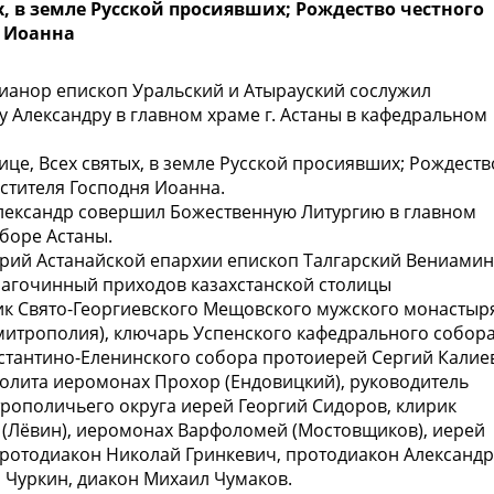
х, в земле Русской просиявших; Рождество честного
я Иоанна
анор епископ Уральский и Атырауский сослужил
 Александру в главном храме г. Астаны в кафедральном
нице, Всех святых, в земле Русской просиявших; Рождеств
стителя Господня Иоанна.
Александр совершил Божественную Литургию в главном
боре Астаны.
рий Астанайской епархии епископ Талгарский Вениамин
лагочинный приходов казахстанской столицы
ик Свято-Георгиевского Мещовского мужского монастыр
 митрополия), ключарь Успенского кафедрального собор
стантино-Еленинского собора протоиерей Сергий Калие
олита иеромонах Прохор (Ендовицкий), руководитель
рополичьего округа иерей Георгий Сидоров, клирик
(Лёвин), иеромонах Варфоломей (Мостовщиков), иерей
протодиакон Николай Гринкевич, протодиакон Александр
 Чуркин, диакон Михаил Чумаков.