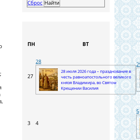
Сброс
ПН
ВТ
о
28
2
28 июля 2026 года – празднование в
;
27
честь равноапостольного великого
князя Владимира, во Святом
я
Крещении Василия
а
в,
5
3
4