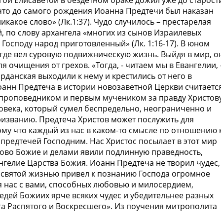
гой Елисаветой в бездетном браке дожил уже до старост
что до самого рождения Иоанна Предтечи был наказан
икакое слово» (Лк.1:37). Чудо случилось – престарелая
, по слову архангела «многих из сынов Израилевых
ь Господу народ приготовленный» (Лк. 1:16-17). В юном
 где вел суровую подвижническую жизнь. Выйдя в мир, о
очищения от грехов. «Тогда, - читаем мы в Евангелии, 
рданская выходили к нему и крестились от него в
 Иоанн Предтеча в истории новозаветной Церкви считаетс
проповедником и первым мучеником за правду Христову
ловека, который сумел беспредельно, неограниченно и
изванию. Предтеча Христов может послужить для
у что каждый из нас в каком-то смысле по отношению 
предтечей Господним. Нас Христос посылает в этот мир
ово Божие и делами явили подлинную праведность,
нгелие Царства Божия. Иоанн Предтеча не творил чудес,
 святой жизнью привел к познанию Господа огромное
я нас с вами, способных любовью и милосердием,
едей Божиих ярче всяких чудес и убедительнее разных
а Распятого и Воскресшего». Из поучения митрополита