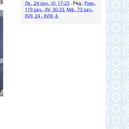
Лк., 24 зач., VI, 17-23
. Ряд.:
Рим.,
119 зач., XV, 30-33.
Мф., 73 зач.,
XVII, 24 - XVIII, 4.