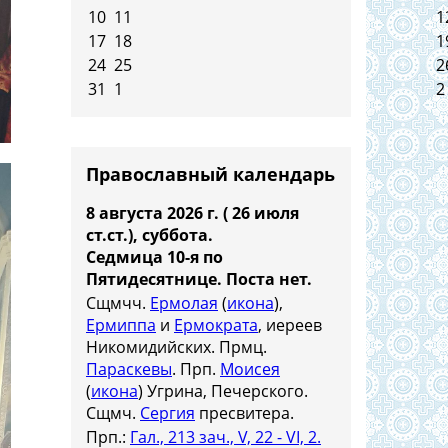
10
11
1
17
18
1
24
25
2
31
1
2
Православный календарь
8 августа 2026 г. ( 26 июля
ст.ст.), суббота.
Седмица 10-я по
Пятидесятнице.
Поста нет.
Сщмчч.
Ермолая
(
икона
),
Ермиппа
и
Ермократа
, иереев
Никомидийских. Прмц.
Параскевы
. Прп.
Моисея
(
икона
) Угрина, Печерского.
Сщмч.
Сергия
пресвитера.
Прп.:
Гал., 213 зач., V, 22 - VI, 2.