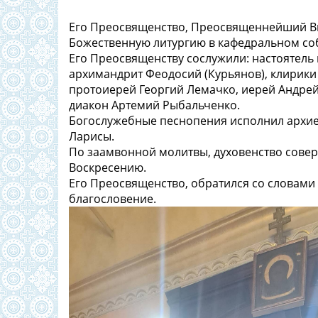
Его Преосвященство, Преосвященнейший Ви
Божественную литургию в кафедральном соб
Его Преосвященству сослужили: настоятель 
архимандрит Феодосий (Курьянов), клирики
протоиерей Георгий Лемачко, иерей Андре
диакон Артемий Рыбальченко.
Богослужебные песнопения исполнил архие
Ларисы.
По заамвонной молитвы, духовенство совер
Воскресению.
Его Преосвященство, обратился со словами
благословение.