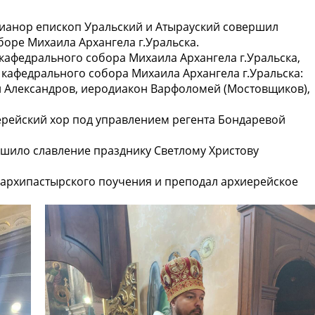
анор епископ Уральский и Атырауский совершил
оре Михаила Архангела г.Уральска.
кафедрального собора Михаила Архангела г.Уральска,
 кафедрального собора Михаила Архангела г.Уральска:
й Александров, иеродиакон Варфоломей (Мостовщиков),
рейский хор под управлением регента Бондаревой
шило славление празднику Светлому Христову
 архипастырского поучения и преподал архиерейское