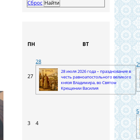
Сброс
ПН
ВТ
28
2
28 июля 2026 года – празднование в
27
честь равноапостольного великого
князя Владимира, во Святом
Крещении Василия
5
3
4