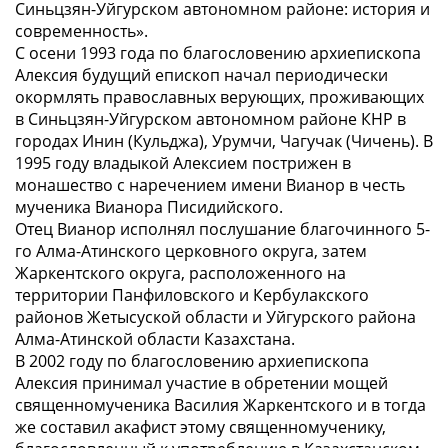
Синьцзян-Уйгурском автономном районе: история и
современность».
С осени 1993 года по благословению архиепископа
Алексия будущий епископ начал периодически
окормлять православных верующих, проживающих
в Синьцзян-Уйгурском автономном районе КНР в
городах Инин (Кульджа), Урумчи, Чагучак (Чичень). В
1995 году владыкой Алексием пострижен в
монашество с наречением имени Вианор в честь
мученика Вианора Писидийского.
Отец Вианор исполнял послушание благочинного 5-
го Алма-Атинского церковного округа, затем
Жаркентского округа, расположенного на
территории Панфиловского и Кербулакского
районов Жетысуской области и Уйгурского района
Алма-Атинской области Казахстана.
В 2002 году по благословению архиепископа
Алексия принимал участие в обретении мощей
священномученика Василия Жаркентского и в тогда
же составил акафист этому священномученику,