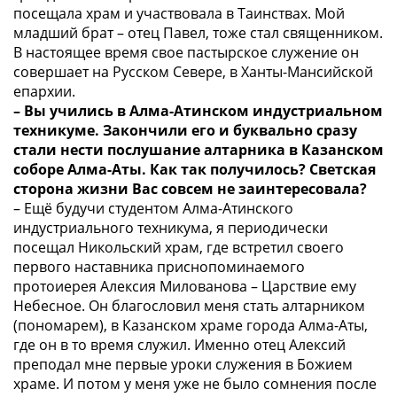
посещала храм и участвовала в Таинствах. Мой
младший брат – отец Павел, тоже стал священником.
В настоящее время свое пастырское служение он
совершает на Русском Севере, в Ханты-Мансийской
епархии.
– Вы учились в Алма-Атинском индустриальном
техникуме. Закончили его и буквально сразу
стали нести послушание алтарника в Казанском
соборе Алма-Аты. Как так получилось? Светская
сторона жизни Вас совсем не заинтересовала?
– Ещё будучи студентом Алма-Атинского
индустриального техникума, я периодически
посещал Никольский храм, где встретил своего
первого наставника приснопоминаемого
протоиерея Алексия Милованова – Царствие ему
Небесное. Он благословил меня стать алтарником
(пономарем), в Казанском храме города Алма-Аты,
где он в то время служил. Именно отец Алексий
преподал мне первые уроки служения в Божием
храме. И потом у меня уже не было сомнения после