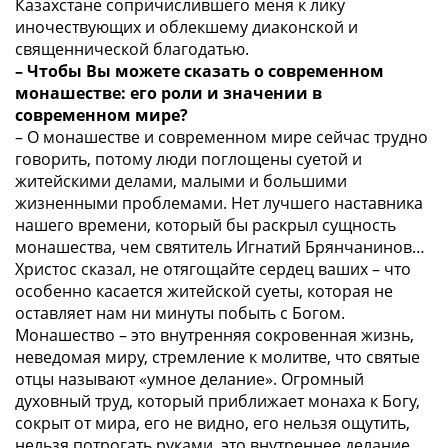
Казахстане сопричислившего меня к лику
иночествующих и облекшему диаконской и
священнической благодатью.
– Чтобы Вы можете сказать о современном
монашестве: его роли и значении в
современном мире?
– О монашестве и современном мире сейчас трудно
говорить, потому люди поглощены суетой и
житейскими делами, малыми и большими
жизненными проблемами. Нет лучшего наставника
нашего времени, который бы раскрыл сущность
монашества, чем святитель Игнатий Брянчанинов…
Христос сказал, не отягощайте сердец ваших – что
особенно касается житейской суеты, которая не
оставляет нам ни минуты побыть с Богом.
Монашество – это внутренняя сокровенная жизнь,
неведомая миру, стремление к молитве, что святые
отцы называют «умное делание». Огромный
духовный труд, который приближает монаха к Богу,
сокрыт от мира, его не видно, его нельзя ощутить,
нельзя потрогать руками, это внутреннее делание,