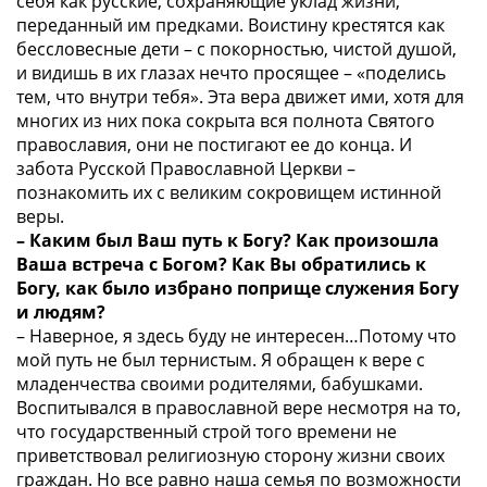
себя как русские, сохраняющие уклад жизни,
переданный им предками. Воистину крестятся как
бессловесные дети – с покорностью, чистой душой,
и видишь в их глазах нечто просящее – «поделись
тем, что внутри тебя». Эта вера движет ими, хотя для
многих из них пока сокрыта вся полнота Святого
православия, они не постигают ее до конца. И
забота Русской Православной Церкви –
познакомить их с великим сокровищем истинной
веры.
– Каким был Ваш путь к Богу? Как произошла
Ваша встреча с Богом? Как Вы обратились к
Богу, как было избрано поприще служения Богу
и людям?
– Наверное, я здесь буду не интересен…Потому что
мой путь не был тернистым. Я обращен к вере с
младенчества своими родителями, бабушками.
Воспитывался в православной вере несмотря на то,
что государственный строй того времени не
приветствовал религиозную сторону жизни своих
граждан. Но все равно наша семья по возможности