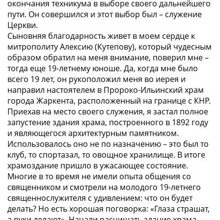
окончания техникума в выборе своего дальнейшего
пути. Он совершился и этот выбор был – служение
Церкви.
Сыновняя благодарность живет в моем сердце к
митрополиту Алексию (Кутепову), который чудесным
образом обратил на меня внимание, поверил мне –
тогда еще 19-летнему юноше. Да, когда мне было
всего 19 лет, он рукоположил меня во иерея и
направил настоятелем в Пророко-Ильинский храм
города Жаркента, расположенный на границе с КНР.
Приехав на место своего служения, я застал полное
запустение здания храма, построенного в 1892 году
и являющегося архитектурным памятником.
Использовалось оно не по назначению – это был то
клуб, то спортазал, то овощное хранилище. В итоге
храмоздание пришло в ужасающее состояние.
Многие в то время не имели опыта общения со
священником и смотрели на молодого 19-летнего
священнослужителя с удивлением: что он будет
делать? Но есть хорошая поговорка: «Глаза страшат,
а руки делают». Начали расчищать здание храма,