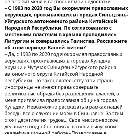
не оставит меня и восполнит мои недостатки.
– С 1993 по 2020 год Вы окормляли православных
верующих, проживающих в городах Синьцзянь-
Уйгурского автономного района Китайской
Народной Республики. По согласованию с
местными властями в храмах проводились
Литургии и совершались Таинства. Расскажите
об этом периоде Вашей жизни?
– Да, с 1993 по 2020 год я окормлял православных
верующих, проживающих в городах Кульджа,
Урумчи и Чугучак Синьцзян-Уйгурского района
автономного округа Китайской Народной
республики. По законодательству этой страны
иностранцы не имеют права совершать
религиозные обряды без разрешения властей, а
меня пригласила православная община города
Кульджи. Невозможно рассказать в рамках нашей
беседы все о служении моем в Синьцзяне. За этим
стоят десятилетия трудов… Свое миссионерское
делание я подробно описал в своей выпускной
квалификационной работе «Православие в