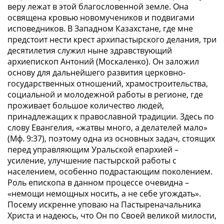
веру лежат в этой благословенной земле. Она
освящена кровью новомучеников и подвигами
исповедников. В Западном Казахстане, где мне
предстоит нести крест архипастырского делания, три
десятилетия служил ныне здравствующий
архиепископ Антоний (Москаленко). Он заложил
основу для дальнейшего развития церковно-
государственных отношений, храмостроительства,
социальной и молодежной работы в регионе, где
проживает большое количество людей,
принадлежащих к православной традиции. Здесь по
слову Евангелия, «жатвы много, а делателей мало»
(Мф. 9:37), поэтому одна из основных задач, стоящих
перед управляющим Уральской епархией –
усиление, улучшение пастырской работы с
населением, особенно подрастающим поколением.
Роль епископа в данном процессе очевидна –
«немощи немощных носить, а не себе угождать».
Посему искренне уповаю на Пастыреначальника
Христа и надеюсь, что Он по Своей великой милости,