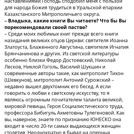
наставлениями Господь сподобил меня с пользой
для народа Божия трудиться в Уральской епархии
Казахстанского Митрополичьего округа.
– Владыка, какие книги Вы читаете? Что бы Вы
порекомендовали своей пастве?
– Среди моих любимых книг прежде всего книги
назидания великих отцов Церкви: святителя Иоанна
Златоуста, Блаженного Августина, святителя Игнатия
Брянчанинова и других. Из светской литературы
особенно близки Федор Достоевский, Николай
Лесков, Никлой Гоголь, Василий Шукшин и
современные авторы такие, как митрополит Тихон
(Шевкунов), митрополит Антоний Сурожский –
недавно вышел двухтомник его бесед. А если
говорить о любви к светскому искусству, то я
являюсь огромным почитателем таланта великой,
мировой певицы, Героя Социалистического труда,
профессора Бибигуль Ахметовны Тулегеновой. Как
вы, наверное, знаете по признанию ЮНЕСКО она
входит в число 20-ти самых выдающихся женщин
столетия. Неоднократно я бывал на оперных