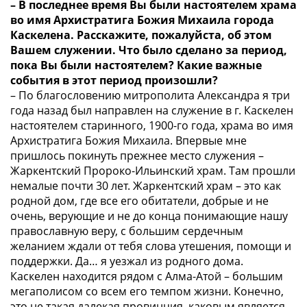
– В последнее время Вы были настоятелем храма
во имя Архистратига Божия Михаила города
Каскелена. Расскажите, пожалуйста, об этом
Вашем служении. Что было сделано за период,
пока Вы были настоятелем? Какие важные
события в этот период произошли?
– По благословению митрополита Александра я три
года назад был направлен на служение в г. Каскелен
настоятелем старинного, 1900-го года, храма во имя
Архистратига Божия Михаила. Впервые мне
пришлось покинуть прежнее место служения –
Жаркентский Пророко-Ильинский храм. Там прошли
немалые почти 30 лет. Жаркентский храм – это как
родной дом, где все его обитатели, добрые и не
очень, верующие и не до конца понимающие нашу
православную веру, с большим сердечным
желанием ждали от тебя слова утешения, помощи и
поддержки. Да… я уезжал из родного дома.
Каскелен находится рядом с Алма-Атой – большим
мегаполисом со всем его темпом жизни. Конечно,
это не такая далекая провинция, каковым является