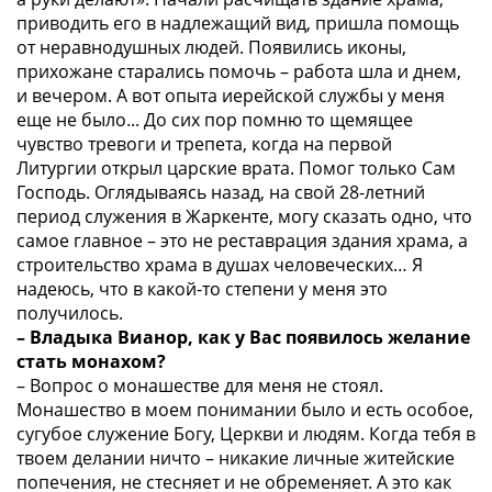
приводить его в надлежащий вид, пришла помощь
от неравнодушных людей. Появились иконы,
прихожане старались помочь – работа шла и днем,
и вечером. А вот опыта иерейской службы у меня
еще не было... До сих пор помню то щемящее
чувство тревоги и трепета, когда на первой
Литургии открыл царские врата. Помог только Сам
Господь. Оглядываясь назад, на свой 28-летний
период служения в Жаркенте, могу сказать одно, что
самое главное – это не реставрация здания храма, а
строительство храма в душах человеческих… Я
надеюсь, что в какой-то степени у меня это
получилось.
– Владыка Вианор, как у Вас появилось желание
стать монахом?
– Вопрос о монашестве для меня не стоял.
Монашество в моем понимании было и есть особое,
сугубое служение Богу, Церкви и людям. Когда тебя в
твоем делании ничто – никакие личные житейские
попечения, не стесняет и не обременяет. А это как