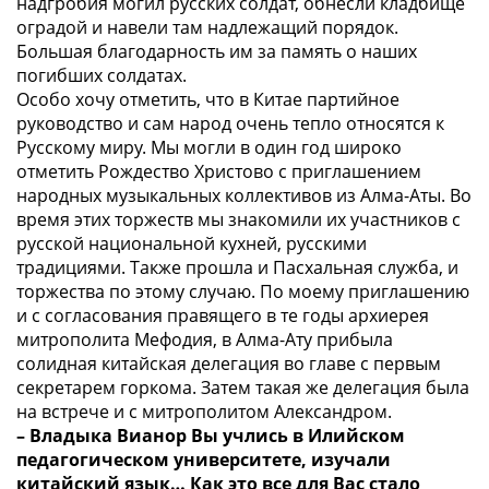
надгробия могил русских солдат, обнесли кладбище
оградой и навели там надлежащий порядок.
Большая благодарность им за память о наших
погибших солдатах.
Особо хочу отметить, что в Китае партийное
руководство и сам народ очень тепло относятся к
Русскому миру. Мы могли в один год широко
отметить Рождество Христово с приглашением
народных музыкальных коллективов из Алма-Аты. Во
время этих торжеств мы знакомили их участников с
русской национальной кухней, русскими
традициями. Также прошла и Пасхальная служба, и
торжества по этому случаю. По моему приглашению
и с согласования правящего в те годы архиерея
митрополита Мефодия, в Алма-Ату прибыла
солидная китайская делегация во главе с первым
секретарем горкома. Затем такая же делегация была
на встрече и с митрополитом Александром.
– Владыка Вианор Вы учлись в Илийском
педагогическом университете, изучали
китайский язык… Как это все для Вас стало