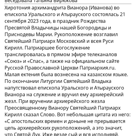
Беседовала Татьяна Бирюкова
Хиротония архимандрита Вианора (Иванова) во
епископа Уральского и Атырауского состоялась 21
сентября 2023 года, в праздник Рождества
Пресвятой Владычицы нашей Богородицы и
Приснодевы Марии. Рукоположение возглавил
Святейший Патриарх Московский и всея Руси
Кирилл. Патриаршее богослужение
транслировалась в прямом эфире телеканалов
«Союз» и «Спас», а также на официальном сайте
Русской Православной Церкви Патриархия.ru.
Малая ектения была вознесена на казахском языке.
По окончании Литургии Святейший Владыка
напутствовал епископа Уральского и Атырауского
Вианора на служение и вручил ему архиерейский
жезл. При вручении архиерейского жезла
Преосвященному Вианору Святейший Патриарх
Кирилл сказал Слово. Вот небольшая цитата из него:
«С апостольских времен и доныне не прерывается
цепь архиерейских рукоположений, а это значит,
что Святой Дух, Иже везде сый и вся исполняяй,