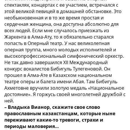
спектаклях, концертах с ее участием, встречался с
этой великой певицей в домашней обстановке. Это
необыкновенная и в то же время простая и
сердечная женщина, она доступна абсолютно для
всех людей. Если мне случалось приезжать из
Жаркента в Алма-Ату, то я обязательно старался
попасть в Оперный театр. У нас великолепная
оперная труппа, много молодых исполнителей и
высокопрофессиональный симфонический оркестр.
Не так давно завершился XII Международный
конкурс вокалистов Бибигуль Тулегеновой. Он
прошел в Алма-Ате в Казахском национальном
театре оперы и балета имени Абая. Там Бибигуль
Ахметовне вручили золотую медаль «Национальное
достояние». Я горжусь своей многолетней дружбой с
ней.
– Владыка Вианор, скажите свое слово
православным казахстанцам, которые ныне
переживают какие-то тревоги, страхи и
периоды маловерия…