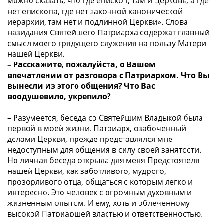
можно сказать, что где епископ, там и Церковь, а где
нет епископа, где нет законной канонической
иерархии, там нет и подлинной Церкви». Слова
назидания Святейшего Патриарха содержат главный
смысл моего грядущего служения на пользу Матери
нашей Церкви.
– Расскажите, пожалуйста, о Вашем
впечатлении от разговора с Патриархом. Что Вы
вынесли из этого общения? Что Вас
воодушевило, укрепило?
– Разумеется, беседа со Святейшим Владыкой была
первой в моей жизни. Патриарх, озабоченный
делами Церкви, прежде представлялся мне
недоступным для общения в силу своей занятости.
Но личная беседа открыла для меня Предстоятеля
нашей Церкви, как заботливого, мудрого,
прозорливого отца, общаться с которым легко и
интересно. Это человек с огромным духовным и
жизненным опытом. И ему, хоть и облеченному
высокой Патриаршей властью и ответственностью,