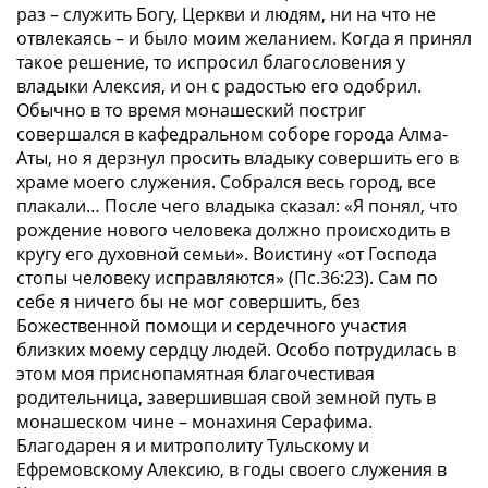
раз – служить Богу, Церкви и людям, ни на что не
отвлекаясь – и было моим желанием. Когда я принял
такое решение, то испросил благословения у
владыки Алексия, и он с радостью его одобрил.
Обычно в то время монашеский постриг
совершался в кафедральном соборе города Алма-
Аты, но я дерзнул просить владыку совершить его в
храме моего служения. Собрался весь город, все
плакали… После чего владыка сказал: «Я понял, что
рождение нового человека должно происходить в
кругу его духовной семьи». Воистину «от Господа
стопы человеку исправляются» (Пс.36:23). Сам по
себе я ничего бы не мог совершить, без
Божественной помощи и сердечного участия
близких моему сердцу людей. Особо потрудилась в
этом моя приснопамятная благочестивая
родительница, завершившая свой земной путь в
монашеском чине – монахиня Серафима.
Благодарен я и митрополиту Тульскому и
Ефремовскому Алексию, в годы своего служения в