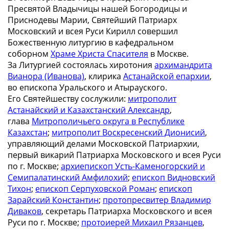
Пресвятой Владычицы нашей Богородицы и
Приснодевы Марии, Святейший Патриарх
Московский и всея Руси Кирилл совершил
Божественную литургию в кафедральном
соборном
Храме Христа Спасителя
в Москве.
За Литургией состоялась хиротония
архимандрита
Вианора (Иванова)
, клирика
Астанайской епархии
,
во епископа Уральского и Атырауского.
Его Святейшеству сослужили:
митрополит
Астанайский и Казахстанский Александр
,
глава
Митрополичьего округа в Республике
Казахстан
;
митрополит Воскресенский Дионисий
,
управляющий делами Московской Патриархии,
первый викарий Патриарха Московского и всея Руси
по г. Москве;
архиепископ Усть-Каменогорский и
Семипалатинский Амфилохий
;
епископ Видновский
Тихон
;
епископ Серпуховской Роман
;
епископ
Зарайский Константин
;
протопресвитер Владимир
Диваков
, секретарь Патриарха Московского и всея
Руси по г. Москве;
протоиерей Михаил Рязанцев
,