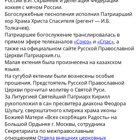
России Б.И. Скрынник и делегация Федерации
хоккея с мячом России.
Богослужебные песнопения исполнил Патриарший
хор Храма Христа Спасителя (регент — И.Б.
Толкачев).
Патриаршее богослужение транслировалась в
прямом эфире телеканалов
«Союз»
и
«Спас»
, а
также на официальном сайте Русской Православной
Церкви Патриархия.ru.
Малая ектения была произнесена на казахском
языке.
На сугубой ектении были вознесены особые
прошения, Предстоятель Русской Православной
Церкви прочитал молитву о Святой Руси.
За Литургией Святейший Патриарх Кирилл
рукоположил в сан пресвитера диакона Феодора
Шульгу, сверхштатного клирика храма иконы
Божией Матери «Всех скорбящих Радость» на
Большой Ордынке г. Москвы, сотрудника
Секретариата по межправославным
отношениям
Отдела внешних церковных