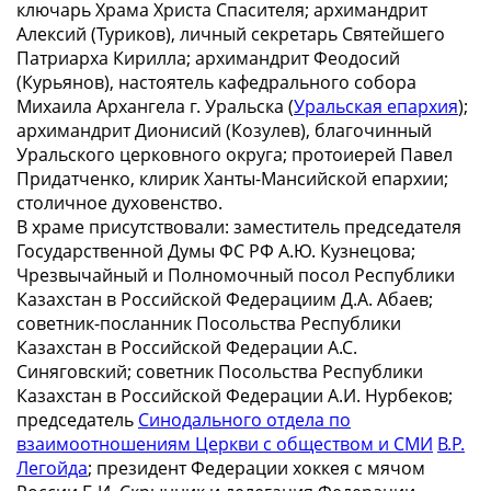
ключарь Храма Христа Спасителя; архимандрит
Алексий (Туриков), личный секретарь Святейшего
Патриарха Кирилла; архимандрит Феодосий
(Курьянов), настоятель кафедрального собора
Михаила Архангела г. Уральска (
Уральская епархия
);
архимандрит Дионисий (Козулев), благочинный
Уральского церковного округа; протоиерей Павел
Придатченко, клирик Ханты-Мансийской епархии;
столичное духовенство.
В храме присутствовали: заместитель председателя
Государственной Думы ФС РФ А.Ю. Кузнецова;
Чрезвычайный и Полномочный посол Республики
Казахстан в Российской Федерациим Д.А. Абаев;
советник-посланник Посольства Республики
Казахстан в Российской Федерации А.С.
Синяговский; советник Посольства Республики
Казахстан в Российской Федерации А.И. Нурбеков;
председатель
Синодального отдела по
взаимоотношениям Церкви с обществом и СМИ
В.Р.
Легойда
; президент Федерации хоккея с мячом