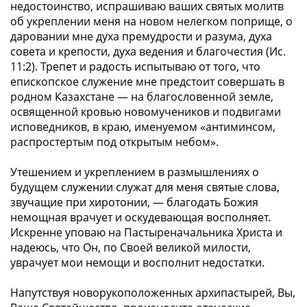
недостоинство, испрашиваю ваших святых молитв
об укреплении меня на новом нелегком поприще, о
даровании мне духа премудрости и разума, духа
совета и крепости, духа ведения и благочестия (Ис.
11:2). Трепет и радость испытываю от того, что
епископское служение мне предстоит совершать в
родном Казахстане — на благословенной земле,
освященной кровью новомучеников и подвигами
исповедников, в краю, именуемом «антиминсом,
распростертым под открытым небом».
Утешением и укреплением в размышлениях о
будущем служении служат для меня святые слова,
звучащие при хиротонии, — благодать Божия
немощная врачует и оскудевающая восполняет.
Искренне уповаю на Пастыреначальника Христа и
надеюсь, что Он, по Своей великой милости,
уврачует мои немощи и восполнит недостатки.
Напутствуя новорукоположенных архипастырей, Вы,