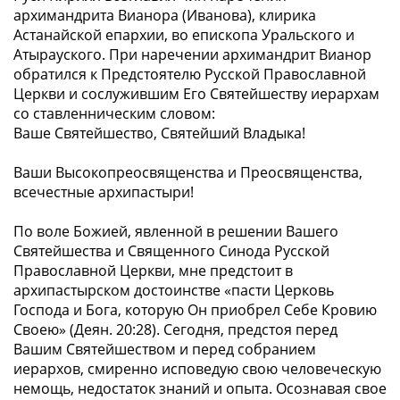
архимандрита Вианора (Иванова), клирика
Астанайской епархии, во епископа Уральского и
Атырауского. При наречении архимандрит Вианор
обратился к Предстоятелю Русской Православной
Церкви и сослужившим Его Святейшеству иерархам
со ставленническим словом:
Ваше Святейшество, Святейший Владыка!
Ваши Высокопреосвященства и Преосвященства,
всечестные архипастыри!
По воле Божией, явленной в решении Вашего
Святейшества и Священного Синода Русской
Православной Церкви, мне предстоит в
архипастырском достоинстве «пасти Церковь
Господа и Бога, которую Он приобрел Себе Кровию
Своею» (Деян. 20:28). Сегодня, предстоя перед
Вашим Святейшеством и перед собранием
иерархов, смиренно исповедую свою человеческую
немощь, недостаток знаний и опыта. Осознавая свое