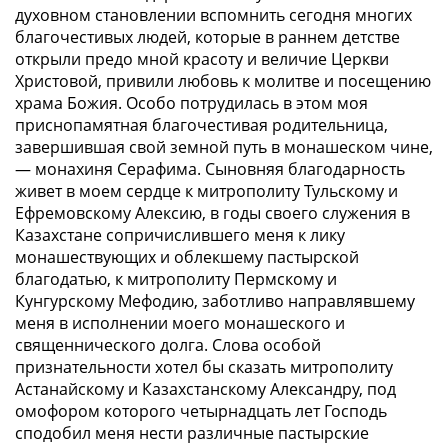
духовном становлении вспомнить сегодня многих
благочестивых людей, которые в раннем детстве
открыли предо мной красоту и величие Церкви
Христовой, привили любовь к молитве и посещению
храма Божия. Особо потрудилась в этом моя
приснопамятная благочестивая родительница,
завершившая свой земной путь в монашеском чине,
— монахиня Серафима. Сыновняя благодарность
живет в моем сердце к митрополиту Тульскому и
Ефремовскому Алексию, в годы своего служения в
Казахстане сопричислившего меня к лику
монашествующих и облекшему пастырской
благодатью, к митрополиту Пермскому и
Кунгурскому Мефодию, заботливо направлявшему
меня в исполнении моего монашеского и
священнического долга. Слова особой
признательности хотел бы сказать митрополиту
Астанайскому и Казахстанскому Александру, под
омофором которого четырнадцать лет Господь
сподобил меня нести различные пастырские