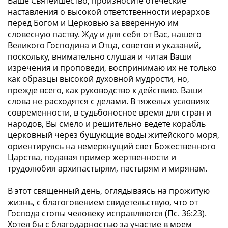
Ваше Святейшество, произносите отеческие
наставления о высокой ответственности иерархов
перед Богом и Церковью за вверенную им
словесную паству. Жду и для себя от Вас, нашего
Великого Господина и Отца, советов и указаний,
поскольку, внимательно слушая и читая Ваши
изречения и проповеди, воспринимаю их не только
как образцы высокой духовной мудрости, но,
прежде всего, как руководство к действию. Ваши
слова не расходятся с делами. В тяжелых условиях
современности, в судьбоносное время для стран и
народов, Вы смело и решительно ведете корабль
церковный через бушующие воды житейского моря,
ориентируясь на немеркнущий свет Божественного
Царства, подавая пример жертвенности и
трудолюбия архипастырям, пастырям и мирянам.
В этот священный день, оглядываясь на прожитую
жизнь, с благоговением свидетельствую, что от
Господа стопы человеку исправляются (Пс. 36:23).
Хотел бы с благодарностью за участие в моем