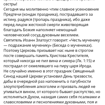
сестры!
Сегодня мы молитвенно чтим
славное усекновение
Предтечи
(кондак праздника),
пострадавшего за
истину, радуяся
(тропарь праздника), ибо даже
перед лицом жестокой смерти животворящая
благодать Божия наполняет немощный
человеческий сосуд духовным веселием.
Святитель Иоанн Златоуст говорит:
«Честь мученику
— подражание мученику»
(Беседа о мучениках).
Поэтому Церковь призывает нас ныне в строгом
посте совершать память Христова Крестителя,
который никогда
не пил вина и сикера
(Лк. 1:15) и
пострадал от охмелевшего на пиру царя Ирода.
Не случайно именно в этот праздник Священный
Синод нашей Церкви установил День трезвости,
дабы в очередной раз напомнить о пагубности
злоупотребления алкоголем и призвать людей
не
упиваться вином, от которого бывает распутство, но
исполняться Духом, назидая самих себя псалмами и
славословиями и песнопениями духовными, поя и