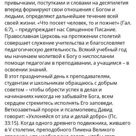
привычками, поступками и словами на десятилетия
вперед формируют свои отношения с Богом и
людьми, определяют дальнейшее течение всей
своей жизни. «Что посеет человек, то и пожнет» (Гал.
6:7), – предупреждает нас Священное Писание.
Православная Церковь на протяжении столетий
совершает служение учительства и благословляет
педагогическую деятельность. Всякий учебный год
мы начинаем молитвой к Богу о ниспослании
помощи педагогам в преподавании, а учащимся – в
освоении знаний.
В этот праздничный день к преподавателям,
студентам и школьникам обращаюсь с добрым
советом – чтобы обрести успех в делах и
начинаниях никогда не забывайте Бога, всем
сердцем стремитесь исполнять Его заповеди.
Ветхозаветный пророк и псалмопевец Давид
говорит: «Уклоняйся от зла и делай добро» (Пс.
33:15). Когда одного древнего подвижника, жившего
в V столетии, преподобного Пимена Великого