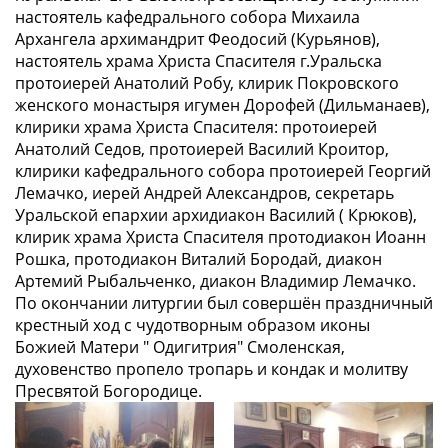
настоятель кафедрального собора Михаила
Архангела архимандрит Феодосий (Курьянов),
настоятель храма Христа Спасителя г.Уральска
протоиерей Анатолий Робу, клирик Покровского
женского монастыря игумен Дорофей (Дильманаев),
клирики храма Христа Спасителя: протоиерей
Анатолий Седов, протоиерей Василий Кроитор,
клирики кафедрального собора протоиерей Георгий
Лемачко, иерей Андрей Александров, секретарь
Уральской епархии архидиакон Василий ( Крюков),
клирик храма Христа Спасителя протодиакон Иоанн
Рошка, протодиакон Виталий Бородай, диакон
Артемий Рыбальченко, диакон Владимир Лемачко.
По окончании литургии был совершён праздничный
крестный ход с чудотворным образом иконы
Божией Матери " Одигитрия" Смоленская,
духовенство пропело тропарь и кондак и молитву
Пресвятой Богородице.