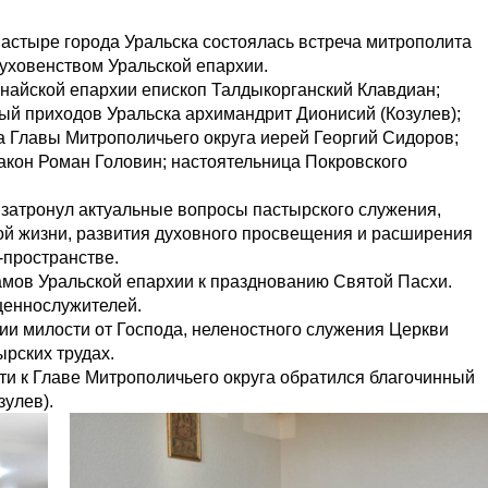
настыре города Уральска состоялась встреча митрополита
духовенством Уральской епархии.
анайской епархии епископ Талдыкорганский Клавдиан;
ый приходов Уральска архимандрит Дионисий (Козулев);
а Главы Митрополичьего округа иерей Георгий Сидоров;
акон Роман Головин; настоятельница Покровского
 затронул актуальные вопросы пастырского служения,
ой жизни, развития духовного просвещения и расширения
-пространстве.
амов Уральской епархии к празднованию Святой Пасхи.
щеннослужителей.
ии милости от Господа, неленостного служения Церкви
рских трудах.
ти к Главе Митрополичьего округа обратился благочинный
зулев).