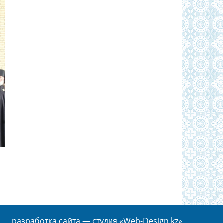
разработка сайта —
студия «Web-Design.kz»