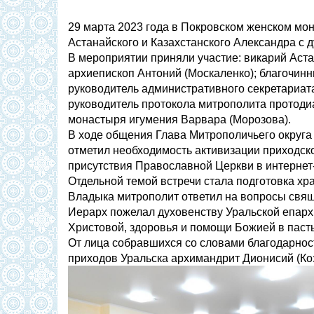
29 марта 2023 года в Покровском женском мо
Астанайского и Казахстанского Александра с 
В мероприятии приняли участие: викарий Аст
архиепископ Антоний (Москаленко); благочинн
руководитель административного секретариат
руководитель протокола митрополита протоди
монастыря игумения Варвара (Морозова).
В ходе общения Глава Митрополичьего округа
отметил необходимость активизации приходск
присутствия Православной Церкви в интернет
Отдельной темой встречи стала подготовка хр
Владыка митрополит ответил на вопросы свя
Иерарх пожелал духовенству Уральской епарх
Христовой, здоровья и помощи Божией в пасты
От лица собравшихся со словами благодарнос
приходов Уральска архимандрит Дионисий (Ко