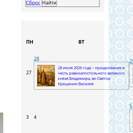
Сброс
ПН
ВТ
28
2
28 июля 2026 года – празднование в
27
честь равноапостольного великого
князя Владимира, во Святом
Крещении Василия
5
3
4