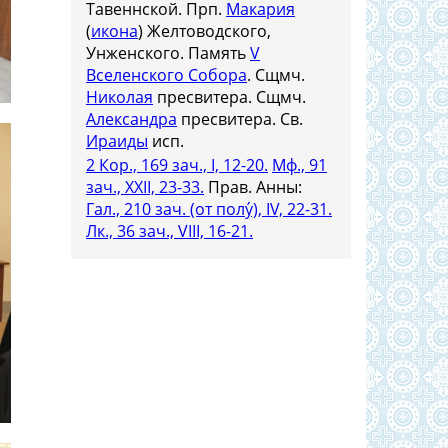
Тавеннской. Прп.
Макария
(
икона
) Желтоводского,
Унженского. Память
V
Вселенского Собора
. Сщмч.
Николая
пресвитера. Сщмч.
Александра
пресвитера. Св.
Ираиды
исп.
2 Кор., 169 зач., I, 12-20.
Мф., 91
зач., XXII, 23-33.
Прав. Анны:
Гал., 210 зач. (от полу́), IV, 22-31.
Лк., 36 зач., VIII, 16-21.