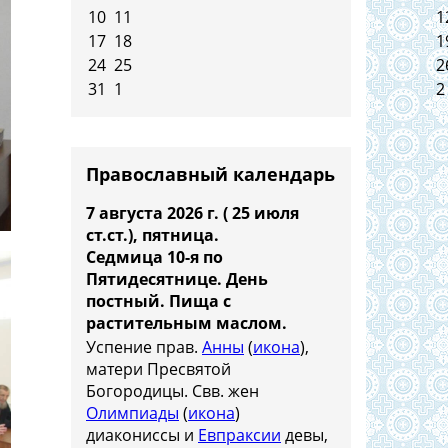
10
11
1
17
18
1
24
25
2
31
1
2
Православный календарь
7 августа 2026 г. ( 25 июля
ст.ст.), пятница.
Седмица 10-я по
Пятидесятнице. День
постный.
Пища с
растительным маслом.
Успение прав.
Анны
(
икона
),
матери Пресвятой
Богородицы. Свв. жен
Олимпиады
(
икона
)
диакониссы и
Евпраксии
девы,