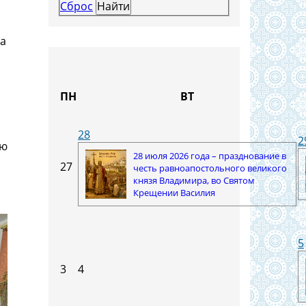
Сброс
ча
ПН
ВТ
28
2
рю
28 июля 2026 года – празднование в
27
честь равноапостольного великого
князя Владимира, во Святом
Крещении Василия
5
3
4