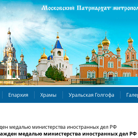
Епархия
Храмы
Уральская Голгофа
Гале
ден медалью министерства иностранных дел РФ
ражден медалью министерства иностранных дел РФ