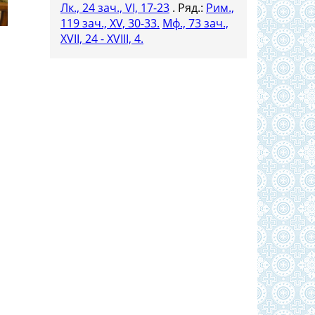
Лк., 24 зач., VI, 17-23
. Ряд.:
Рим.,
119 зач., XV, 30-33.
Мф., 73 зач.,
XVII, 24 - XVIII, 4.