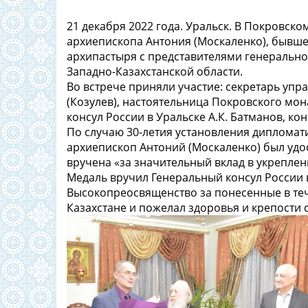
21 декабря 2022 года. Уральск. В Покровск
архиепископа Антония (Москаленко), бывше
архипастыря с представителями генерально
Западно-Казахстанской области.
Во встрече приняли участие: секретарь уп
(Козулев), настоятельница Покровского мо
консул России в Уральске А.К. Батманов, кон
По случаю 30-летия установления дипломат
архиепископ Антоний (Москаленко) был удо
вручена «за значительный вклад в укреплен
Медаль вручил Генеральный консул России в
Высокопреосвященство за понесенные в теч
Казахстане и пожелал здоровья и крепости с