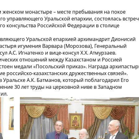
ом женском монастыре – месте пребывания на покое
го управляющего Уральской епархии, состоялась встре
го консульства Российской Федерации в столице
равляющего Уральской епархией архимандрит Дионисий
настыря игумения Варвара (Морозова), Генеральный
сул А.С. Игнатенко и вице-консул Х.Х. Атмурзаев.
ических отношений между Казахстаном и Россией
стоен медали «Посольский приказ». Награда архипасты
ие российско-казахстанских дружественных связей».
 Уральске А.К. Батманов, который поблагодарил Его
ение 30 лет труды на церковной ниве в Западном
ил.