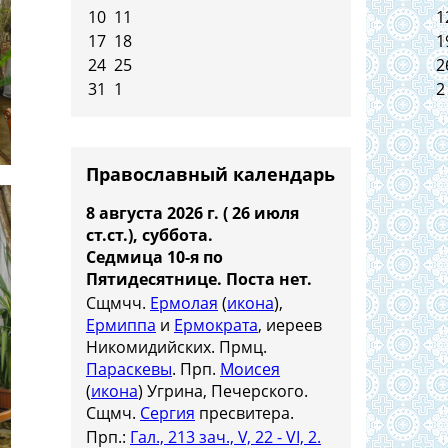
10
11
1
17
18
1
24
25
2
31
1
2
Православный календарь
8 августа 2026 г. ( 26 июля
ст.ст.), суббота.
Седмица 10-я по
Пятидесятнице.
Поста нет.
Сщмчч.
Ермолая
(
икона
),
Ермиппа
и
Ермократа
, иереев
Никомидийских. Прмц.
Параскевы
. Прп.
Моисея
(
икона
) Угрина, Печерского.
Сщмч.
Сергия
пресвитера.
Прп.:
Гал., 213 зач., V, 22 - VI, 2.