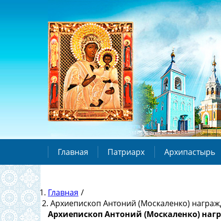
Главная
Патриарх
Архипастырь
Главная
/
Архиепископ Антоний (Москаленко) награж
Архиепископ Антоний (Москаленко) наг