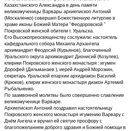
Казахстанского Александра в день памяти
великомученицы Варвары архиепископ Антоний
(Москаленко) совершил Божественную литургию в
храме иконы Божией Матери "Феодоровской "
Покровской женской обители г. Уральска.
Его Высокопреосвященству сослужили: настоятель
кафедрального собора Михаила Архангела
архимандрит Феодосий (Курьянов), благочинный
Уральского округа архимандрит Дионисий (Козулев),
клирики Покровского женского монастыря : игумен
Дорофей (Дильманаев ), иерей Андрей Морозкин,
секретарь Уральской епархии архидиакон Василий
(Крюков), клирик женского монастыря диакон Артемий
Рыбальченко.
По заамвонной молитвы было совершенно славление
великомученице Варваре.
Архиепископ Антоний поздравил настоятельницу
Покровского женского монастыря игумению Варвару с
Днём Ангела и вручил ей святую просфору с
благопожеланием доброго здравия и Божией помощи в