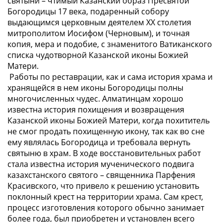
святыни – чтимый Казанский образ Пресвятой
Богородицы 17 века, подаренный собору
выдающимся церковным деятелем ХХ столетия
митрополитом Иосифом (Черновым), и точная
копия, мера и подобие, с знаменитого Ватиканского
списка чудотворной Казанской иконы Божией
Матери.
Работы по реставрации, как и сама история храма и
хранящейся в нем иконы Богородицы полны
многочисленных чудес. Алматинцам хорошо
известна история похищения и возвращения
Казанской иконы Божией Матери, когда похититель
не смог продать похищенную икону, так как во сне
ему являлась Богородица и требовала вернуть
святыню в храм. В ходе восстановительных работ
стала известна история мученического подвига
казахстанского святого – священника Парфения
Красивского, что привело к решению установить
поклонный крест на территории храма. Сам крест,
процесс изготовления которого обычно занимает
более года, был приобретен и установлен всего