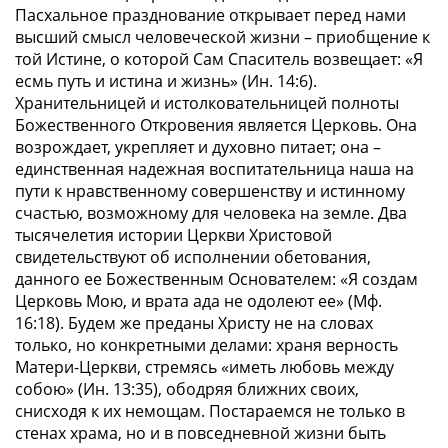
Пасхальное празднование открывает перед нами
высший смысл человеческой жизни – приобщение к
той Истине, о которой Сам Спаситель возвещает:
«Я
есмь путь и истина и жизнь» (Ин. 14:6)
.
Хранительницей и истолковательницей полноты
Божественного Откровения является Церковь. Она
возрождает, укрепляет и духовно питает; она –
единственная надежная воспитательница наша на
пути к нравственному совершенству и истинному
счастью, возможному для человека на земле. Два
тысячелетия истории Церкви Христовой
свидетельствуют об исполнении обетования,
данного ее Божественным Основателем:
«Я создам
Церковь Мою, и врата ада не одолеют ее» (Мф.
16:18)
. Будем же преданы Христу не на словах
только, но конкретными делами: храня верность
Матери-Церкви, стремясь
«иметь любовь между
собою» (Ин. 13:35)
, ободряя ближних своих,
снисходя к их немощам. Постараемся не только в
стенах храма, но и в повседневной жизни быть