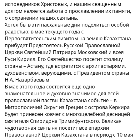
исповедников Христовых, и нашим священным
долгом является забота о прославлении их памяти,
о сохранении наших святынь.
Хотел бы в эти пасхальные дни поделиться особой
радостью: в мае текущего года с
Первосвятительским визитом на землю Казахстана
прибудет Предстоятель Русской Православной
Церкви Святейший Патриарх Московский и всея
Руси Кирилл. Его Святейшество посетит столицу
страны – Астану, где встретится с архипастырями,
духовенством, верующими, с Президентом страны
Н.А. Назарбаевым.
В мае этого года состоится еще одно
знаменательное и духовно значимое для всей
православной паствы Казахстана событие – в
Митрополичий Округ из Греции с острова Керкира
будет принесен ковчег с многоцелебной десницей
святителя Спиридона Тримифунтского. Великая
чудотворная святыня посетит все епархии
Православной Церкви Казахстана в период с 10 мая