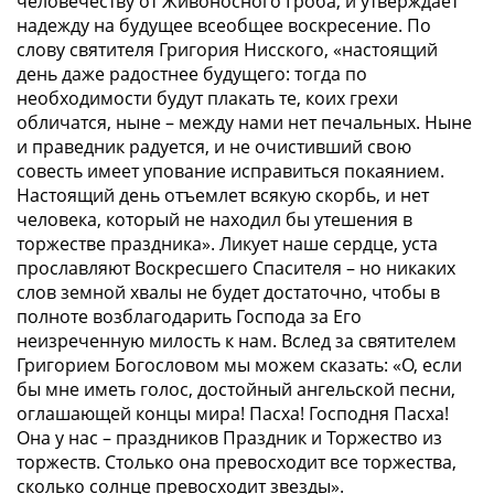
человечеству от Живоносного Гроба, и утверждает
надежду на будущее всеобщее воскресение. По
слову святителя Григория Нисского, «настоящий
день даже радостнее будущего: тогда по
необходимости будут плакать те, коих грехи
обличатся, ныне – между нами нет печальных. Ныне
и праведник радуется, и не очистивший свою
совесть имеет упование исправиться покаянием.
Настоящий день отъемлет всякую скорбь, и нет
человека, который не находил бы утешения в
торжестве праздника». Ликует наше сердце, уста
прославляют Воскресшего Спасителя – но никаких
слов земной хвалы не будет достаточно, чтобы в
полноте возблагодарить Господа за Его
неизреченную милость к нам. Вслед за святителем
Григорием Богословом мы можем сказать:
«О, если
бы мне иметь голос, достойный ангельской песни,
оглашающей концы мира! Пасха! Господня Пасха!
Она у нас – праздников Праздник и Торжество из
торжеств. Столько она превосходит все торжества,
сколько солнце превосходит звезды»
.