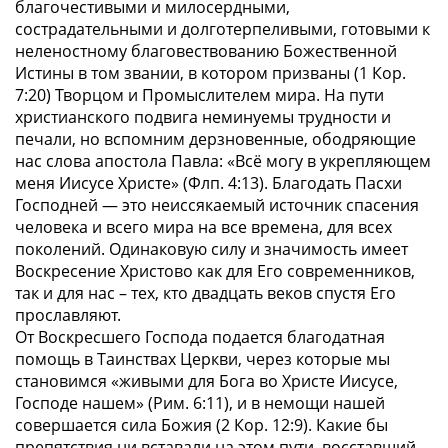
благочестивыми и милосердными,
сострадательными и долготерпеливыми, готовыми к
неленостному благовествованию Божественной
Истины в том звании, в котором призваны (1 Кор.
7:20) Творцом и Промыслителем мира. На пути
христианского подвига неминуемы трудности и
печали, но вспомним дерзновенные, ободряющие
нас слова апостола Павла:
«Всё могу в укрепляющем
меня Иисусе Христе» (Флп. 4:13)
. Благодать Пасхи
Господней — это неиссякаемый источник спасения
человека и всего мира на все времена, для всех
поколений. Одинаковую силу и значимость имеет
Воскресение Христово как для Его современников,
так и для нас – тех, кто двадцать веков спустя Его
прославляют.
От Воскресшего Господа подается благодатная
помощь в Таинствах Церкви, через которые мы
становимся
«живыми для Бога во Христе Иисусе,
Господе нашем» (Рим. 6:11)
, и в немощи нашей
совершается сила Божия (2 Кор. 12:9). Какие бы
препятствия ни вставали на этом пути, восставший