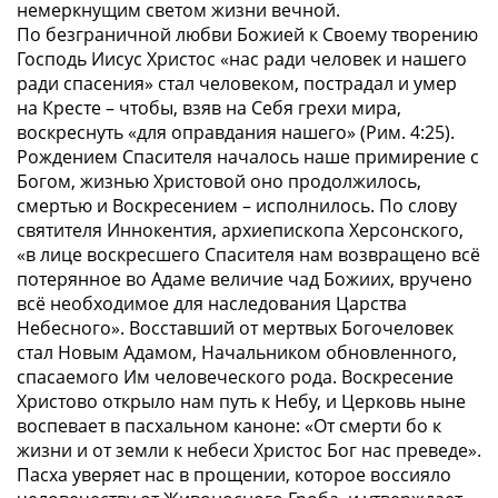
немеркнущим светом жизни вечной.
По безграничной любви Божией к Своему творению
Господь Иисус Христос
«нас ради человек и нашего
ради спасения»
стал человеком, пострадал и умер
на Кресте – чтобы, взяв на Себя грехи мира,
воскреснуть
«для оправдания нашего» (Рим. 4:25)
.
Рождением Спасителя началось наше примирение с
Богом, жизнью Христовой оно продолжилось,
смертью и Воскресением – исполнилось. По слову
святителя Иннокентия, архиепископа Херсонского,
«в лице воскресшего Спасителя нам возвращено всё
потерянное во Адаме величие чад Божиих, вручено
всё необходимое для наследования Царства
Небесного»
. Восставший от мертвых Богочеловек
стал Новым Адамом, Начальником обновленного,
спасаемого Им человеческого рода. Воскресение
Христово открыло нам путь к Небу, и Церковь ныне
воспевает в пасхальном каноне:
«От смерти бо к
жизни и от земли к небеси Христос Бог нас преведе»
.
Пасха уверяет нас в прощении, которое воссияло