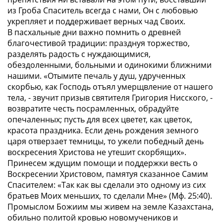
из Гроба Спаситель всегда с нами, Он с любовью
укрепляет и поддерживает верных чад Своих.
В пасхальные дни важно помнить о древней
благочестивой традиции: празднуя торжество,
разделять радость с нуждающимися,
обездоленными, больными и одинокими ближними
нашими.
«Отымите печаль у душ, удрученных
скорбью, как Господь отъял умерщвление от нашего
тела, - звучит призыв святителя Григория Нисского, -
возвратите честь посрамленных, обрадуйте
опечаленных; пусть для всех цветет, как цветок,
красота праздника. Если день рождения земного
царя отверзает темницы, то ужели победный день
воскресения Христова не утешит скорбящих»
.
Принесем ждущим помощи и поддержки весть о
Воскресении Христовом, памятуя сказанное Самим
Спасителем:
«Так как вы сделали это одному из сих
братьев Моих меньших, то сделали Мне» (Мф. 25:40)
.
Промыслом Божиим мы живем на земле Казахстана,
обильно политой кровью новомучеников и