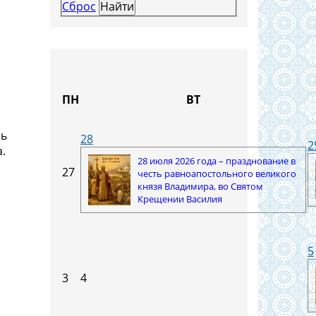
Сброс
и
ПН
ВТ
сь
28
2
.
28 июля 2026 года – празднование в
27
честь равноапостольного великого
князя Владимира, во Святом
Крещении Василия
5
3
4