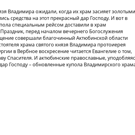
язя Владимира ожидали, когда их храм засияет золотым
ись средства на этот прекрасный дар Господу. И вот в
упола специальным рейсом доставили в храм
 Праздник, перед началом вечернего Богослужения
ещение совершали благочинный Актюбинской области
стоятеля храма святого князя Владимира протоиерея
ргии в Вербное воскресение читается Евангелие о том,
аву Спасителя. И актюбинские православные, уподобляя
дар Господу – обновленные купола Владимирского храма