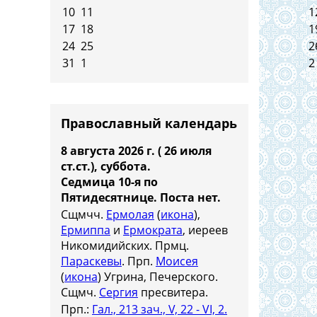
10
11
1
17
18
1
24
25
2
31
1
2
Православный календарь
8 августа 2026 г. ( 26 июля
ст.ст.), суббота.
Седмица 10-я по
Пятидесятнице.
Поста нет.
Сщмчч.
Ермолая
(
икона
),
Ермиппа
и
Ермократа
, иереев
Никомидийских. Прмц.
Параскевы
. Прп.
Моисея
(
икона
) Угрина, Печерского.
Сщмч.
Сергия
пресвитера.
Прп.:
Гал., 213 зач., V, 22 - VI, 2.