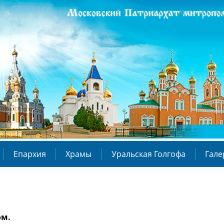
Епархия
Храмы
Уральская Голгофа
Гале
ом.