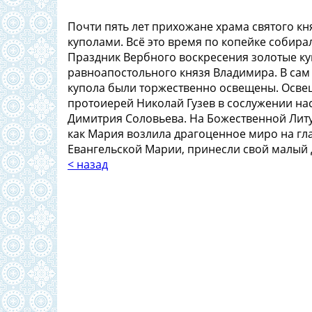
Почти пять лет прихожане храма святого кн
куполами. Всё это время по копейке собирал
Праздник Вербного воскресения золотые к
равноапостольного князя Владимира. В сам
купола были торжественно освещены. Осв
протоиерей Николай Гузев в сослужении на
Димитрия Соловьева. На Божественной Литу
как Мария возлила драгоценное миро на гл
Евангельской Марии, принесли свой малый 
< назад