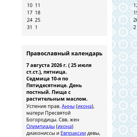
10
11
1
17
18
1
24
25
2
31
1
2
Православный календарь
7 августа 2026 г. ( 25 июля
ст.ст.), пятница.
Седмица 10-я по
Пятидесятнице. День
постный.
Пища с
растительным маслом.
Успение прав.
Анны
(
икона
),
матери Пресвятой
Богородицы. Свв. жен
Олимпиады
(
икона
)
диакониссы и
Евпраксии
девы,