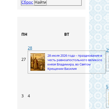
Сброс
ПН
ВТ
28
2
28 июля 2026 года – празднование в
27
честь равноапостольного великого
князя Владимира, во Святом
Крещении Василия
5
3
4