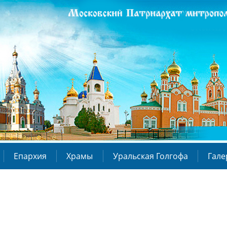
Епархия
Храмы
Уральская Голгофа
Гале