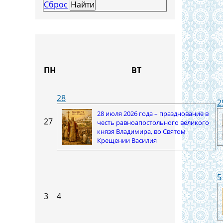
Сброс
ПН
ВТ
28
2
28 июля 2026 года – празднование в
27
честь равноапостольного великого
князя Владимира, во Святом
Крещении Василия
5
3
4