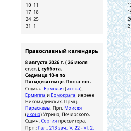
10
11
1
17
18
1
24
25
2
31
1
2
Православный календарь
8 августа 2026 г. ( 26 июля
ст.ст.), суббота.
Седмица 10-я по
Пятидесятнице.
Поста нет.
Сщмчч.
Ермолая
(
икона
),
Ермиппа
и
Ермократа
, иереев
Никомидийских. Прмц.
Параскевы
. Прп.
Моисея
(
икона
) Угрина, Печерского.
Сщмч.
Сергия
пресвитера.
Прп.:
Гал., 213 зач., V, 22 - VI, 2.