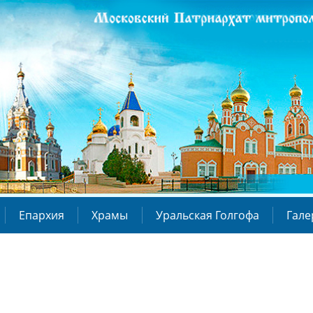
Епархия
Храмы
Уральская Голгофа
Гале