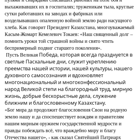
выхаживавших их в госпиталях; труженикам тыла, круглые
сутки работавших на заводах и фабриках или
возделывавших опаленную войной землю ради насущного
хлеба. Как говорит Президент Казахстана, многоуважаемый
Касым-Жомарт Кемелевич Токаев: «
Наш священный долг –
помнить уроки той страшной войны и свято чтить
беспримерный подвиг старшего поколения
».
Победа, которая всегда празднуется в
Пусть Великая
светлые Пасхальные дни, служит укреплению
преемства нашей истории, нашей культуры, нашего
духовного самосознания и вдохновляет
многонациональный и многоконфессиональный
народ Великой степи на благородный труд, мирную
жизнь, добрые бескорыстные дела, служение
ближним и благословенному Казахстану.
«Бог мира да продолжит благословения Свои на родную
землю нашу и да споспешествует вождям и правителям
нашим мирным оружием государственной мудрости и
правды побеждать всё, что враждебно миру и благу
Отечества нашего», - как сказал Святейший Патриарх