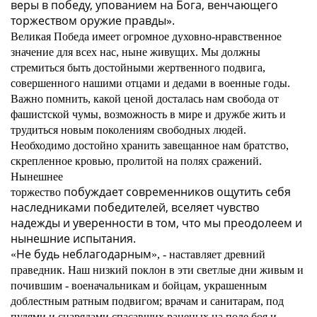
веры в победу, упованием на Бога, венчающего
торжеством оружие правды
».
Великая Победа имеет огромное духовно-нравственное
значение для всех нас, ныне живущих. Мы должны
стремиться быть достойными жертвенного подвига,
совершенного нашими отцами и дедами в военные годы.
Важно помнить, какой ценой досталась нам свобода от
фашистской чумы, возможность в мире и дружбе жить и
трудиться новым поколениям свободных людей.
Необходимо достойно хранить завещанное нам братство,
скрепленное кровью, пролитой на полях сражений.
Нынешнее
побуждает
современников
ощутить себя
торжество
наследниками победителей,
вселяет
чувство
надежды и уверенности в том, что мы преодолеем и
нынешние испытания.
Не будь неблагодарным
«
», - наставляет древний
праведник. Наш низкий поклон в эти светлые дни живым и
почившим - военачальникам и бойцам, украшенным
доблестным ратным подвигом; врачам и санитарам, под
пулями и снарядами спасавших раненых на поле боя и