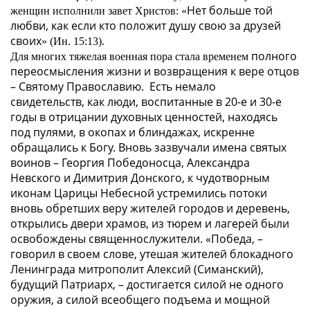
Нет больше той
женщин исполнили завет Христов: «
любви, как если кто положит душу свою за друзей
своих
» (Ин. 15:13).
полного
Для многих
тяжелая военная пора стала временем
переосмысления жизни и возвращения к вере отцов
– Святому Православию.
Есть немало
свидетельств,
как
люди,
воспитанные в
20-е и 30-е
годы в
отрицании духовных ценностей, находясь
под пулями, в окопах и блиндажах,
искренне
обращались к Богу. Вновь зазвучали имена святых
воинов – Георгия Победоносца, Александра
Невского и Димитрия Донского, к чудотворным
иконам Царицы Небесной устремились потоки
вновь обретших веру жителей городов и деревень,
открылись двери храмов, из тюрем и лагерей были
освобождены священнослужители. «
Победа,
–
говорил в своем слове, утешая жителей блокадного
Ленинграда митрополит Алексий (Симанский),
будущий Патриарх, –
достигается силой не одного
оружия, а силой всеобщего подъема и мощной