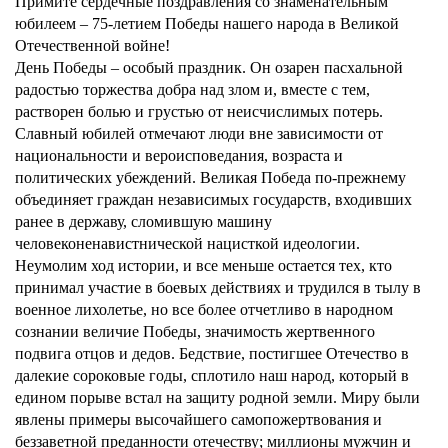
Примите сердечные поздравления со знаменательным
юбилеем – 75-летием Победы нашего народа в Великой
Отечественной войне!
День Победы – особый праздник. Он озарен пасхальной
радостью торжества добра над злом и, вместе с тем,
растворен болью и грустью от неисчислимых потерь.
Славный юбилей отмечают люди вне зависимости от
национальности и вероисповедания, возраста и
политических убеждений. Великая Победа по-прежнему
объединяет граждан независимых государств, входивших
ранее в державу, сломившую машину
человеконенавистнической нацисткой идеологии.
Неумолим ход истории, и все меньше остается тех, кто
принимал участие в боевых действиях и трудился в тылу в
военное лихолетье, но все более отчетливо в народном
сознании величие Победы, значимость жертвенного
подвига отцов и дедов. Бедствие, постигшее Отечество в
далекие сороковые годы, сплотило наш народ, который в
едином порыве встал на защиту родной земли. Миру были
явлены примеры высочайшего самопожертвования и
беззаветной преданности отечеству; миллионы мужчин и