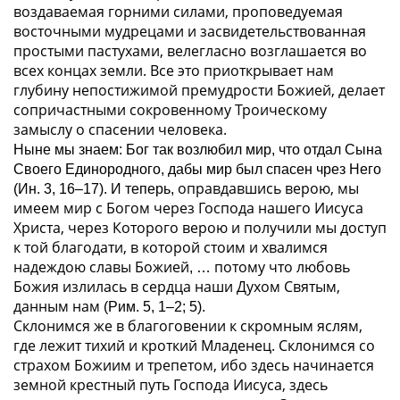
воздаваемая горними силами, проповедуемая
восточными мудрецами и засвидетельствованная
простыми пастухами, велегласно возглашается во
всех концах земли. Все это приоткрывает нам
глубину непостижимой премудрости Божией, делает
сопричастными сокровенному Троическому
замыслу о спасении человека.
Ныне мы знаем:
Бог так возлюбил мир, что отдал Сына
Своего Единородного, дабы мир был спасен чрез Него
оправдавшись верою, мы
(Ин. 3, 16–17). И теперь,
имеем мир с Богом через Господа нашего Иисуса
Христа, через Которого верою и получили мы доступ
к той благодати, в которой стоим и хвалимся
надеждою славы Божией
потому что любовь
, …
Божия излилась в сердца наши Духом Святым,
данным нам
(Рим. 5, 1–2; 5).
Склонимся же в благоговении к скромным яслям,
где лежит тихий и кроткий Младенец. Склонимся со
страхом Божиим и трепетом, ибо здесь начинается
земной крестный путь Господа Иисуса, здесь