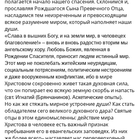
полагается начало нашего спасения. Склонимся и,
прославляя Рождшагося Сына Превечного Отца,
насладимся тем неизреченным и превосходящим
всякое разумение миром, который наполняет наши
души.
«Слава в вышних Богу, и на земли мир, в человецех
благоволение!»
– вновь и вновь радостно вторим мы
ангельскому хору. Любовь Божия, явленная в
Рождении Спасителя, приносит людям истинный мир.
Этот мир не поколебать житейским неурядицам,
социальным потрясениям, политическим нестроениям
в мире
и даже вооруженным конфликтам, ибо
Христовом сокровенно живет такая духовная сила,
что он попирает ею всякую земную скорбь и напасть
(свт. Игнатий (Брянчанинов). Аскетические опыты).
Но как же стяжать мирное устроение души? Как стать
обладателем сего великого духовного дара? Святые
отцы в этом единомысленны: действие мира
Христова в человеке есть важный признак
пребывания его в евангельских заповедях. Из них
же
более всего
– наставляет нас первоверховный