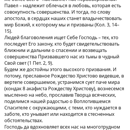
Павел –
надлежит облечься в любовь, которая есть
совокупность совершенства. И тогда
, по слову
апостола,
в сердцах наших станет владычествовать
мир Божий, к которому мы и призваны
(Кол. 3, 14–
15).
Людей благоволения ищет Себе Господь – тех, кто
последует Его закону, кто будет свидетельствовать
ближним и дальним о спасении и
возвещать
совершенства Призвавшего нас из тьмы в чудный
Свой свет
(1 Пет. 2, 9).
Будем же достойны этого высокого призвания. И
потому,
преславное Рождество Христово видевше, в
вертепе совершаемое, устранимся сует паче мира
(кондак 8 акафиста Рождеству Христову), вознесемся
мысленно на небо, прославив Творца всяческих,
поделимся нашей радостью о Воплотившемся
Спасителе с окружающими, с теми, кто нуждается в
заботе, кто унывает или находится в стесненных
обстоятельствах.
Господь да вдохновляет всех нас на многотрудном