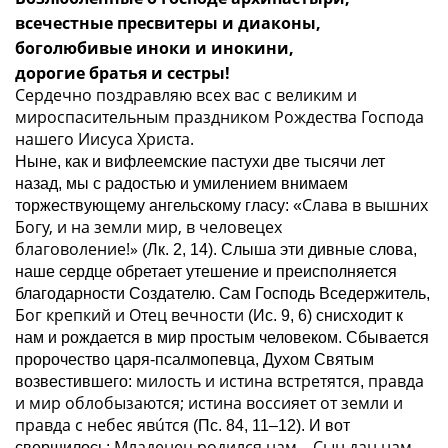
всечестные пресвитеры и диаконы,
боголюбивые иноки и инокини,
дорогие братья и сестры!
Сердечно поздравляю всех вас с великим и
мироспасительным праздником Рождества Господа
нашего Иисуса Христа.
Ныне, как и вифлеемские пастухи две тысячи лет
назад, мы с радостью и умилением внимаем
Слава в вышних
торжествующему ангельскому гласу: «
Богу, и на земли мир, в человецех
благоволение!»
(Лк. 2, 14). Слыша эти дивные слова,
наше сердце обретает утешение и преисполняется
благодарности Создателю. Сам Господь
Вседержитель
,
Бог крепкий и Отец вечности
(Ис. 9, 6) снисходит к
нам и рождается в мир простым человеком. Сбывается
пророчество царя-псалмопевца, Духом Святым
милость и истина встретятся
правда
возвестившего:
,
и мир облобызаются; истина воссияет от земли и
правда с небес явúтся
(Пс. 84, 11–12). И вот
Младенец родился нам – Сын дан нам
свершилось: