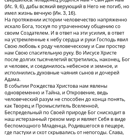
дабы всякий верующий в Него не погиб, но
(Ис. 9, 6),
имел жизнь вечную
(Ин. 3, 16).
На протяжении истории человечество напряженно
искало Бога, тоскуя по утраченному общению со
своим Создателем. И в ответ на эти усилия, в ответ
на устремленные к небу сердца и руки Господь явил
Свою любовь к роду человеческому и Сам простер
нам Свою спасительную руку. Во Иисусе Христе
после долгих тысячелетий встретились, наконец, Бог
и человек, и соединилось небесное и земное, и
исполнились духовные чаяния сынов и дочерей
Адама.
В событии Рождества Христова нам явлены
одновременно и Тайна, и Откровение, ведь
человеческий разум не способен до конца понять,
как Творец и Промыслитель Вселенной,
Беспредельный по Своей природе Бог снисходит в
наш истерзанный грехом мир и являет Себя в виде
беспомощного Младенца, Родившегося в пещере,
где пастухи и скот скрывались от непогоды. Слава,