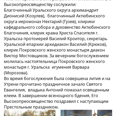
Высокопреосвященству сослужили:
Благочинный Уральского округа архимандрит
Дионисий (Козулев), благочинный Актюбинского
округа иеромонах Нектарий (Гузев), клирики
кафедрального собора и духовенство Актюбинского
благочиния, клирик храма Христа Спасителя г.
Уральска протоиерей Василий Кроитор, секретарь
Уральской епархии архидиакон Василий (Крюков),
клирик Покровского женского монастыря диакон
Виктор Мостовщиков. За вечерним богослужением
молилась настоятельница Покровского женского
монастыря г. Уральска игумения Варвара
(Морозова).
Во время богослужения была совершена лития и на
Утрени прочитано праздничное зачало Святого
Евангелия, владыка Антоний помазал освященным
елеем. В завершении всенощного бдения, Его
Высокопреосвященство поздравил с наступающим
Престольным праздником.