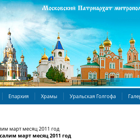
Епархия
Храмы
Уральская Голгофа
Гале
лим март месяц 2011 год
салим март месяц 2011 год