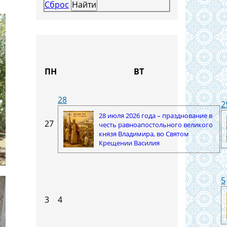
Сброс
ПН
ВТ
28
2
28 июля 2026 года – празднование в
27
честь равноапостольного великого
князя Владимира, во Святом
Крещении Василия
5
3
4