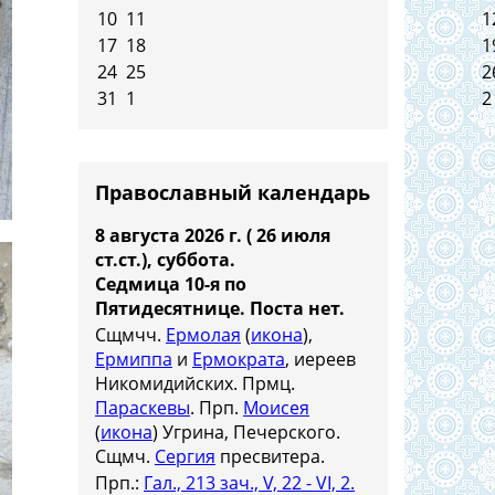
10
11
1
17
18
1
24
25
2
31
1
2
Православный календарь
8 августа 2026 г. ( 26 июля
ст.ст.), суббота.
Седмица 10-я по
Пятидесятнице.
Поста нет.
Сщмчч.
Ермолая
(
икона
),
Ермиппа
и
Ермократа
, иереев
Никомидийских. Прмц.
Параскевы
. Прп.
Моисея
(
икона
) Угрина, Печерского.
Сщмч.
Сергия
пресвитера.
Прп.:
Гал., 213 зач., V, 22 - VI, 2.