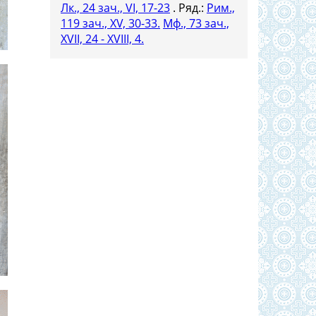
Лк., 24 зач., VI, 17-23
. Ряд.:
Рим.,
119 зач., XV, 30-33.
Мф., 73 зач.,
XVII, 24 - XVIII, 4.