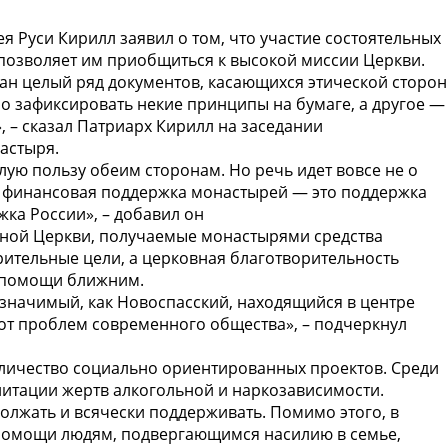
я Руси Кирилл заявил о том, что участие состоятельных
позволяет им приобщиться к высокой миссии Церкви.
ан целый ряд документов, касающихся этической сторо
о зафиксировать некие принципы на бумаге, а другое —
, – сказал Патриарх Кирилл на заседании
настыря.
ую пользу обеим сторонам. Но речь идет вовсе не о
о финансовая поддержка монастырей — это поддержка
жка России», – добавил он
вной Церкви, получаемые монастырями средства
орительные цели, а церковная благотворительность
м помощи ближним.
 значимый, как Новоспасский, находящийся в центре
 от проблем современного общества», – подчеркнул
оличество социально ориентированных проектов. Среди
литации жертв алкогольной и наркозависимости.
олжать и всячески поддерживать. Помимо этого, в
 помощи людям, подвергающимся насилию в семье,