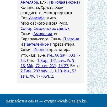
Ангеляра
. Блж.
Николая
(
икона
)
Кочанова, Христа ради
юродивого, Новгородского.
Свт.
Иоасафа
, митр.
Московского и всея Руси.
Собор Смоленских святых
.
Сщмч.
Амвросия
, еп.
Сарапульского. Сщмч.
Платона
и
Пантелеимона
пресвитера.
Сщмч.
Иоанна
пресвитера.
Утр. - Ев. 10-е,
Ин., 66 зач., XXI, 1-
14.
Лит. -
1 Кор., 131 зач., IV, 9-
16.
Мф., 72 зач., XVII, 14-23.
Вмч.:
2 Тим., 292 зач., II, 1-10.
Ин., 52
зач., XV, 17 - XVI, 2.
разработка сайта —
студия «Web-Design.kz»