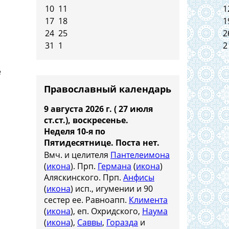
10
11
1
17
18
1
24
25
2
31
1
2
е
Православный календарь
9 августа 2026 г. ( 27 июля
ст.ст.), воскресенье.
Неделя 10-я по
Пятидесятнице.
Поста нет.
Вмч. и целителя
Пантелеимона
(
икона
). Прп.
Германа
(
икона
)
Аляскинского. Прп.
Анфисы
(
икона
) исп., игумении и 90
сестер ее. Равноапп.
Климента
(
икона
), еп. Охридского,
Наума
(
икона
),
Саввы
,
Горазда
и