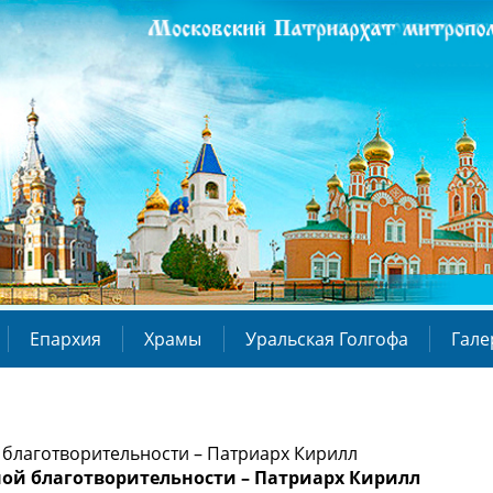
Епархия
Храмы
Уральская Голгофа
Гале
благотворительности – Патриарх Кирилл
ой благотворительности – Патриарх Кирилл