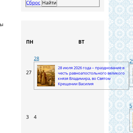
Сброс
ны
ПН
ВТ
28
2
28 июля 2026 года – празднование в
27
честь равноапостольного великого
князя Владимира, во Святом
Крещении Василия
5
3
4