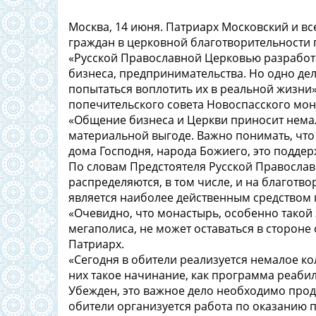
Москва, 14 июня. Патриарх Московский и все
граждан в церковной благотворительности 
«Русской Православной Церковью разработ
бизнеса, предпринимательства. Но одно дел
попытаться воплотить их в реальной жизни»
попечительского совета Новоспасского мо
«Общение бизнеса и Церкви приносит немал
материальной выгоде. Важно понимать, чт
дома Господня, народа Божиего, это поддер
По словам Предстоятеля Русской Правосла
распределяются, в том числе, и на благотв
является наиболее действенным средство
«Очевидно, что монастырь, особенно такой
мегаполиса, не может оставаться в стороне
Патриарх.
«Сегодня в обители реализуется немалое к
них такое начинание, как программа реаби
Убежден, это важное дело необходимо прод
обители организуется работа по оказанию