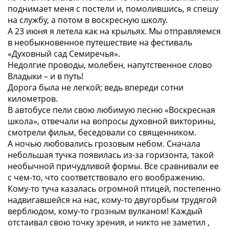
поднимает меня с постели и, помолившись, я спешу
на службу, а потом в воскресную школу.
А 23 июня я летела как на крыльях. Мы отправляемся
в необыкновенное путешествие на фестиваль
«Духовный сад Семиречья».
Недолгие проводы, молебен, напутственное слово
Владыки – и в путь!
Дорога была не легкой; ведь впереди сотни
километров.
В автобусе пели свою любимую песню «Воскресная
школа», отвечали на вопросы духовной викторины,
смотрели фильм, беседовали со священником.
А ночью любовались грозовым небом. Сначала
небольшая тучка появилась из-за горизонта, такой
необычной причудливой формы. Все сравнивали ее
с чем-то, что соответствовало его воображению.
Кому-то туча казалась огромной птицей, постепенно
надвигавшейся на нас, кому-то двугорбым трудягой
верблюдом, кому-то грозным вулканом! Каждый
отстаивал свою точку зрения, и никто не заметил ,