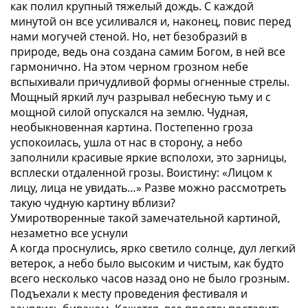
как полил крупный тяжелый дождь. С каждой
минутой он все усиливался и, наконец, повис перед
нами могучей стеной. Но, нет безобразий в
природе, ведь она создана самим Богом, в ней все
гармонично. На этом черном грозном небе
вспыхивали причудливой формы огненные стрелы.
Мощный яркий луч разрывал небесную тьму и с
мощной силой опускался на землю. Чудная,
необыкновенная картина. Постепенно гроза
успокоилась, ушла от нас в сторону, а небо
заполнили красивые яркие всполохи, это зарницы,
всплески отдаленной грозы. Воистину: «Лицом к
лицу, лица не увидать…» Разве можно рассмотреть
такую чудную картину вблизи?
Умиротворенные такой замечательной картиной,
незаметно все уснули
А когда проснулись, ярко светило солнце, дул легкий
ветерок, а небо было высоким и чистым, как будто
всего несколько часов назад оно не было грозным.
Подъехали к месту проведения фестиваля и