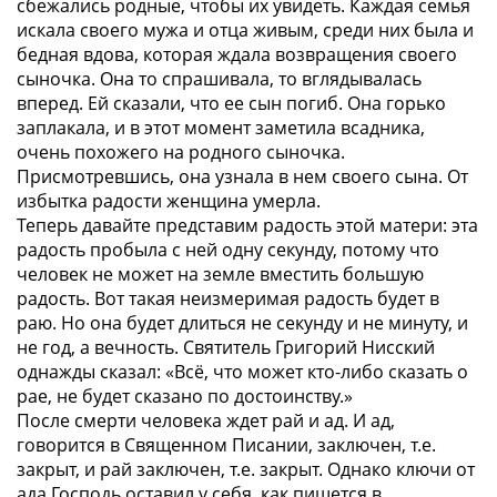
сбежались родные, чтобы их увидеть. Каждая семья
искала своего мужа и отца живым, среди них была и
бедная вдова, которая ждала возвращения своего
сыночка. Она то спрашивала, то вглядывалась
вперед. Ей сказали, что ее сын погиб. Она горько
заплакала, и в этот момент заметила всадника,
очень похожего на родного сыночка.
Присмотревшись, она узнала в нем своего сына. От
избытка радости женщина умерла.
Теперь давайте представим радость этой матери: эта
радость пробыла с ней одну секунду, потому что
человек не может на земле вместить большую
радость. Вот такая неизмеримая радость будет в
раю. Но она будет длиться не секунду и не минуту, и
не год, а вечность. Святитель Григорий Нисский
однажды сказал: «Всё, что может кто-либо сказать о
рае, не будет сказано по достоинству.»
После смерти человека ждет рай и ад. И ад,
говорится в Священном Писании, заключен, т.е.
закрыт, и рай заключен, т.е. закрыт. Однако ключи от
ада Господь оставил у себя, как пишется в