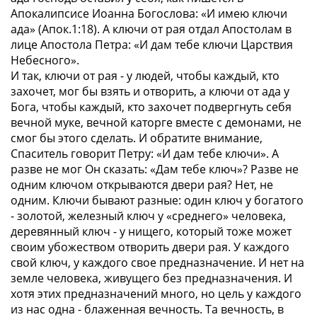
Апокалипсисе Иоанна Богослова: «И имею ключи
ада» (Апок.1:18). А ключи от рая отдал Апостолам в
лице Апостола Петра: «И дам тебе ключи Царствия
Небесного».
И так, ключи от рая - у людей, чтобы каждый, кто
захочет, мог бы взять и отворить, а ключи от ада у
Бога, чтобы каждый, кто захочет подвергнуть себя
вечной муке, вечной каторге вместе с демонами, не
смог бы этого сделать. И обратите внимание,
Спаситель говорит Петру: «И дам тебе ключи». А
разве не мог Он сказать: «Дам тебе ключ»? Разве не
одним ключом открываются двери рая? Нет, не
одним. Ключи бывают разные: один ключ у богатого
- золотой, железный ключ у «среднего» человека,
деревянный ключ - у нищего, который тоже может
своим убожеством отворить двери рая. У каждого
свой ключ, у каждого свое предназначение. И нет на
земле человека, живущего без предназначения. И
хотя этих предназначений много, но цель у каждого
из нас одна - блаженная вечность. Та вечность, в