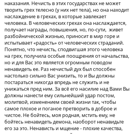
наказания. Нечисть в этих государствах не может
творить грех телесно (у них нет тела), но она находит
наслаждение в грехах, в которые завлекает
человека. В человеческих грехах она наслаждается,
получает награды, повышения, но, по-сути, живет
разбойнической жизнью, приносит в мир горе и
испытывает «радость» от человеческих страданий.
Понятно, что нечисть, сподвигшая этого человека
на грех, получила особые поощрения от начальства,
но и для Вас это является огромным поводом
ненавидеть ее. Раз нечистый дух был способен
настолько сильно Вас унизить, то и Вы должны
постараться никогда впредь не служить и не
унижаться пред ним. За всё его насилие над Вами Вы
должны нанести ему сильнейший удар постом,
молитвой, изменением своей жизни так, чтобы
самое плохое и поганое претворить в доброе и
чистое. Не бойтесь, моя родная, мстить ему, не
бойтесь ненавидеть демона, наоборот ненавидьте
его за это. Ненависть и мщение - плохие качества,