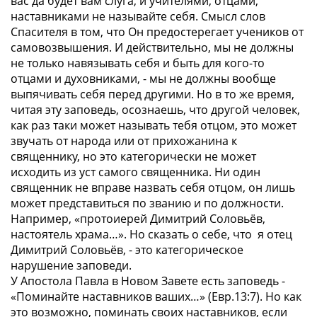
вас да будет вам слуга, и учителями, отцами,
наставниками не называйте себя. Смысл слов
Спасителя в том, что Он предостерегает учеников от
самовозвышения. И действительно, мы не должны
не только навязывать себя и быть для кого-то
отцами и духовниками, - мы не должны вообще
выпячивать себя перед другими. Но в то же время,
читая эту заповедь, осознаешь, что другой человек,
как раз таки может называть тебя отцом, это может
звучать от народа или от прихожанина к
священнику, но это категорически не может
исходить из уст самого священника. Ни один
священник не вправе назвать себя отцом, он лишь
может представиться по званию и по должности.
Например, «протоиерей Димитрий Соловьёв,
настоятель храма…». Но сказать о себе, что я отец
Димитрий Соловьёв, - это категорическое
нарушение заповеди.
У Апостола Павла в Новом Завете есть заповедь -
«Поминайте наставников ваших…» (Евр.13:7). Но как
это возможно, поминать своих наставников, если