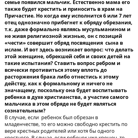
семье появился мальчик. Естественно мама его
также будет крестить и приносить в храм на
Причастие. Но когда ему исполнится 6 или 7 лет
отец однозначно прибегнет к обряду обрезания,
т.к. даже формально являясь мусульманином и
не живя религиозной жизнью, он с позиций
«чести» совершит обряд посвящения сына в
ислам. И вот здесь возникает вопрос: что делать
этой женщине, обрекшей себя и своих детей на
такие испытания? Ставить вопрос ребром и
всячески противиться этому вплоть до
расторжения брака либо отнестись к этому
действу, как к формальному и ничего не
значащему, поскольку она будет воспитывать
ребенка в духе христианства, а участие самого
мальчика в этом обряде не будет являться
сознательным?
В случае, если ребенок был обрезан в
младенчестве, то его можно свободно крестить по
вере крестных родителей или хотя бы одного
крестного. В случае, если ребенок уже крещен, то