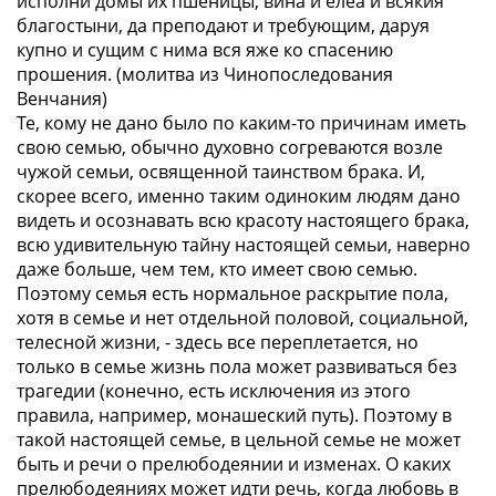
исполни домы их пшеницы, вина и елеа и всякия
благостыни, да преподают и требующим, даруя
купно и сущим с нима вся яже ко спасению
прошения. (
молитва из Чинопоследования
Венчания
)
Те, кому не дано было по каким-то причинам иметь
свою семью, обычно духовно согреваются возле
чужой семьи, освященной таинством брака. И,
скорее всего, именно таким одиноким людям дано
видеть и осознавать всю красоту настоящего брака,
всю удивительную тайну настоящей семьи, наверно
даже больше, чем тем, кто имеет свою семью.
Поэтому семья есть нормальное раскрытие пола,
хотя в семье и нет отдельной половой, социальной,
телесной жизни, - здесь все переплетается, но
только в семье жизнь пола может развиваться без
трагедии (конечно, есть исключения из этого
правила, например, монашеский путь). Поэтому в
такой настоящей семье, в цельной семье не может
быть и речи о прелюбодеянии и изменах. О каких
прелюбодеяниях может идти речь, когда любовь в