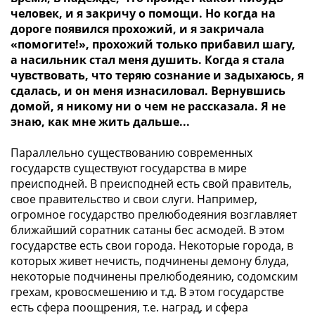
человек, и я закричу о помощи. Но когда на
дороге появился прохожий, и я закричала
«помогите!», прохожий только прибавил шагу,
а насильник стал меня душить. Когда я стала
чувствовать, что теряю сознание и задыхаюсь, я
сдалась, и он меня изнасиловал. Вернувшись
домой, я никому ни о чем не рассказала. Я не
знаю, как мне жить дальше...
Параллельно существованию современных
государств существуют государства в мире
преисподней. В преисподней есть свой правитель,
свое правительство и свои слуги. Например,
огромное государство прелюбодеяния возглавляет
ближайший соратник сатаны бес асмодей. В этом
государстве есть свои города. Некоторые города, в
которых живет нечисть, подчинены демону блуда,
некоторые подчинены прелюбодеянию, содомским
грехам, кровосмешению и т.д. В этом государстве
есть сфера поощрения, т.е. наград, и сфера