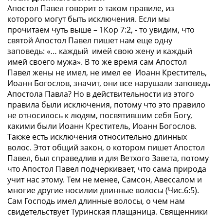
Апостол Павел говорит о таком правиле, из
которого могут быть исключения. Если мы
прочитаем чуть выше – 1Кор 7:2, - то увидим, что
святой Апостол Павел пишет нам еще одну
заповедь: «… каждый имей свою жену и каждый
имей своего мужа». В то же время сам Апостол
Павел жены не имел, не имел ее Иоанн Креститель,
Иоанн Богослов, значит, они все нарушали заповедь
Апостола Павла? Но в действительности из этого
правила были исключения, потому что это правило
не относилось к людям, посвятившим себя Богу,
какими были Иоанн Креститель, Иоанн Богослов.
Также есть исключения относительно длинных
волос. Этот общий закон, о котором пишет Апостол
Павел, был справедлив и для Ветхого Завета, потому
что Апостол Павел подчеркивает, что сама природа
учит нас этому. Тем не менее, Самсон, Авессалом и
многие другие носилии длинные волосы (Чис.6:5).
Сам Господь имел длинные волосы, о чем нам
свидетельствует Туринская плащаница. Священники