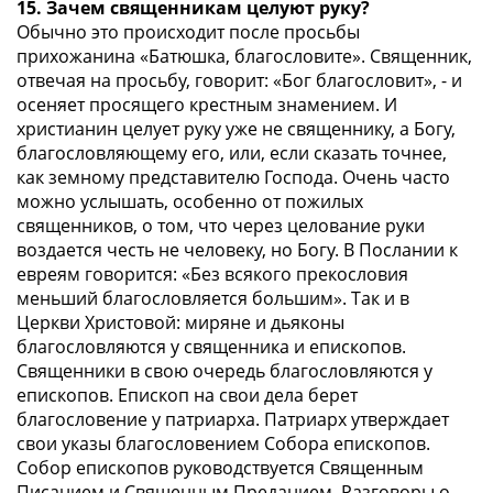
15. Зачем священникам целуют руку?
Обычно это происходит после просьбы
прихожанина «Батюшка, благословите». Священник,
отвечая на просьбу, говорит: «Бог благословит», - и
осеняет просящего крестным знамением. И
христианин целует руку уже не священнику, а Богу,
благословляющему его, или, если сказать точнее,
как земному представителю Господа. Очень часто
можно услышать, особенно от пожилых
священников, о том, что через целование руки
воздается честь не человеку, но Богу. В Послании к
евреям говорится: «Без всякого прекословия
меньший благословляется большим». Так и в
Церкви Христовой: миряне и дьяконы
благословляются у священника и епископов.
Священники в свою очередь благословляются у
епископов. Епископ на свои дела берет
благословение у патриарха. Патриарх утверждает
свои указы благословением Собора епископов.
Собор епископов руководствуется Священным
Писанием и Священным Преданием. Разговоры о