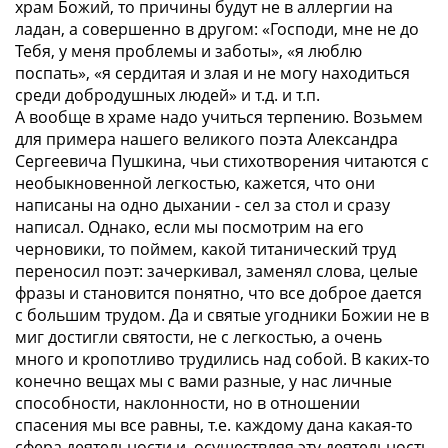
храм Божий, то причины будут не в аллергии на
ладан, а совершенно в другом: «Господи, мне не до
Тебя, у меня проблемы и заботы», «я люблю
поспать», «я сердитая и злая и не могу находиться
среди добродушных людей» и т.д. и т.п.
А вообще в храме надо учиться терпению. Возьмем
для примера нашего великого поэта Александра
Сергеевича Пушкина, чьи стихотворения читаются с
необыкновенной легкостью, кажется, что они
написаны на одно дыхании - сел за стол и сразу
написал. Однако, если мы посмотрим на его
черновики, то поймем, какой титанический труд
переносил поэт: зачеркивал, заменял слова, целые
фразы и становится понятно, что все доброе дается
с большим трудом. Да и святые угодники Божии не в
миг достигли святости, не с легкостью, а очень
много и кропотливо трудились над собой. В каких-то
конечно вещах мы с вами разные, у нас личные
способности, наклонности, но в отношении
спасения мы все равны, т.е. каждому дана какая-то
сфера деятельности и, осуществляя эту деятельность