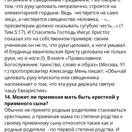
том, что руку целовать неприлично, строятся на
элементарной гордыне. Ведь чествуется не само
лицо, а чествуется священство человека, - «…
пресвитерам должно оказывать сугубую честь…» (1
Тим.5:17). И Спаситель Господь Иисус Христос
показал это на собственном примере: своим
ученикам он не то, что руки целовал, а ноги умывал.
И блудница евангельская Христу целовала не только
руки, но и ноги (!). В книге «Православное
Богослужение: таинство, слово и образ» (Москва, 91
г.) протопресвитер Александр Мень пишет: «Обычай
целовать руку епископа или священника
напоминает о том, что эта рука держала святую
чашу Евхаристии».
14. Может ли приемная мать быть крестной у
приемного сына?
Обычно не принято родным родителям становиться
крестными, а приемная мама по степени родства к
своему приемному сыну относится также как и
родные родители - по первой степени родства. И