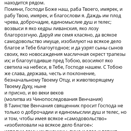
находится рядом.
Помяни, Господи Боже наш, раба Твоего, имярек, и
рабу Твою, имярек, и благослови я. Даждь им плод
чрева, доброчадие, единомыслие душ и телес;
возвыси я яко кедры ливанския, яко лозу
благорозгную. Даруй им семя класяно, да всякое
самодовольство имуще, изобилуют на всякое дело
благое и Тебе благоугодное; и да узрят сыны сынов
своих, яко новосаждения масличная окрест трапезы
их; и благоугодивше пред Тобою, возсияют яко
светила на небеси, в Тебе, Господе нашем. С Тобою
же слава, держава, честь и поклонение,
безначальному Твоему Отцу, и животворящему
Твоему Духу, ныне
и присно, и во веки веков
(
молитва из Чинопоследования Венчания
)
В Таинстве Венчания священник просит Господа не
только о доброчадии и единомыслии душ и телес, но
и том, чтобы имея всякое «самодовольство»
«изобиловали на всякое дело благое»: