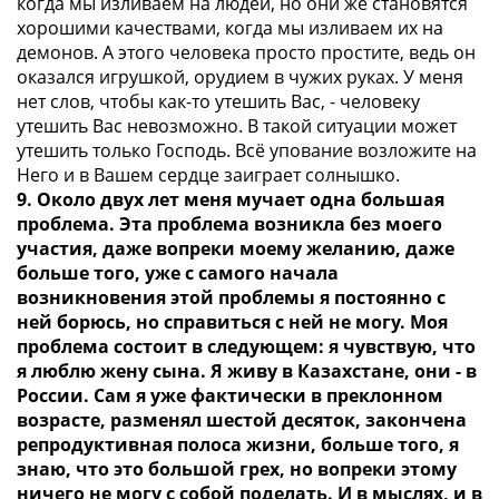
когда мы изливаем на людей, но они же становятся
хорошими качествами, когда мы изливаем их на
демонов. А этого человека просто простите, ведь он
оказался игрушкой, орудием в чужих руках. У меня
нет слов, чтобы как-то утешить Вас, - человеку
утешить Вас невозможно. В такой ситуации может
утешить только Господь. Всё упование возложите на
Него и в Вашем сердце заиграет солнышко.
9. Около двух лет меня мучает одна большая
проблема. Эта проблема возникла без моего
участия, даже вопреки моему желанию, даже
больше того, уже с самого начала
возникновения этой проблемы я постоянно с
ней борюсь, но справиться с ней не могу. Моя
проблема состоит в следующем: я чувствую, что
я люблю жену сына. Я живу в Казахстане, они - в
России. Сам я уже фактически в преклонном
возрасте, разменял шестой десяток, закончена
репродуктивная полоса жизни, больше того, я
знаю, что это большой грех, но вопреки этому
ничего не могу с собой поделать. И в мыслях, и в