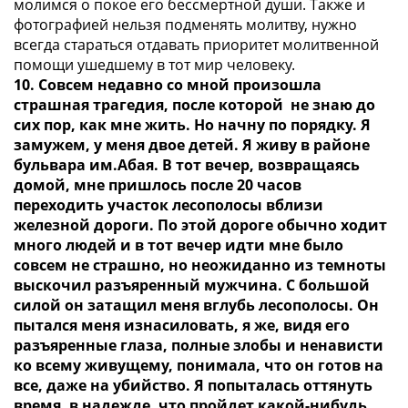
молимся о покое его бессмертной души. Также и
фотографией нельзя подменять молитву, нужно
всегда стараться отдавать приоритет молитвенной
помощи ушедшему в тот мир человеку.
10. Совсем недавно со мной произошла
страшная трагедия, после которой не знаю до
сих пор, как мне жить. Но начну по порядку. Я
замужем, у меня двое детей. Я живу в районе
бульвара им.Абая. В тот вечер, возвращаясь
домой, мне пришлось после 20 часов
переходить участок лесополосы вблизи
железной дороги. По этой дороге обычно ходит
много людей и в тот вечер идти мне было
совсем не страшно, но неожиданно из темноты
выскочил разъяренный мужчина. С большой
силой он затащил меня вглубь лесополосы. Он
пытался меня изнасиловать, я же, видя его
разъяренные глаза, полные злобы и ненависти
ко всему живущему, понимала, что он готов на
все, даже на убийство. Я попыталась оттянуть
время, в надежде, что пройдет какой-нибудь