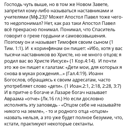
Господь чуть выше, но в том же Новом Завете,
запретил кому-либо называться наставниками и
учителями (Мф.23)? Может Апостол Павел тоже чего-
то недопонимал? Нет, как раз таки Апостол Павел
всё прекрасно понимал. Понимал, что Спаситель
говорит о грехе гордыни и самовозвышения.
Поэтому он и называет Тимофея своим сыном (1
Тим. 1:1). И к коринфянам он пишет: «Ибо, хотя у вас
тысячи наставников во Христе, но не много отцов; я
родил вас во Христе Иисусе» (1 Кор.4:14). И почти
это же он пишет к галатам: «Дети мои, для которых я
снова в муках рождения…» (Гал.4:19). Иоанн
Богослов, обращаясь к своим адресатам, часто
употребляет слово «дети». (1 Иоан.2:1, 2:18, 2:28, 3:7)
И в притче о богаче и Лазаре богач называет
Авраама «отче» (Лк.16 гл.) Но если дословно
исполнять эту заповедь - «Отцом себе не называйте
никого на земле», - то и родного отца «отцом»
назвать нельзя, а это уже будет полное безумие, что,
кстати, практикуют некоторые сектанты.