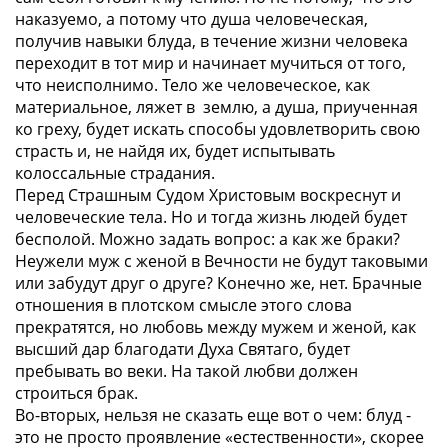
наказуемо, а потому что душа человеческая,
получив навыки блуда, в течение жизни человека
переходит в тот мир и начинает мучиться от того,
что неисполнимо. Тело же человеческое, как
материальное, ляжет в землю, а душа, приученная
ко греху, будет искать способы удовлетворить свою
страсть и, не найдя их, будет испытывать
колоссальные страдания.
Перед Страшным Судом Христовым воскреснут и
человеческие тела. Но и тогда жизнь людей будет
бесполой. Можно задать вопрос: а как же браки?
Неужели муж с женой в Вечности не будут таковыми
или забудут друг о друге? Конечно же, нет. Брачные
отношения в плотском смысле этого слова
прекратятся, но любовь между мужем и женой, как
высший дар благодати Духа Святаго, будет
пребывать во веки. На такой любви должен
строиться брак.
Во-вторых, нельзя не сказать еще вот о чем: блуд -
это не просто проявление «естественности», скорее