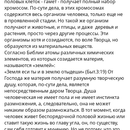
половых клеток - гамет - получает полный набор
хромосом. По-сути дела, в этих хромосомах
содержится весь организм человека, только еще не
в проявленной стадии. Но такой же организм
получают и животные, и птицы, и даже деревья и
растения, просто через другие процессы. Эти
организмы хотя и созидаются, по воле Творца, но
образуются из материальных веществ.
Согласно Библии атомы различных химических
элементов, из которых созидается материя,
называются «землей»:
«Земля еси ты и в землю отыдеши» (Быт.3:19) От
Господа же материя получает разумную творческую
душу, которая, по-сути дела, является
непосредственным даром Творца. Душа
человеческая не имеет пола и не имеет инстинкта
размножения, а, следовательно, она не может
никаким образом размножаться. В тот момент, когда
человек живет беспорядочной половой жизнью или
ставит такую жизнь во главу угла, он, по существу,
сам себя готовит к мучению. Но не потому, что это