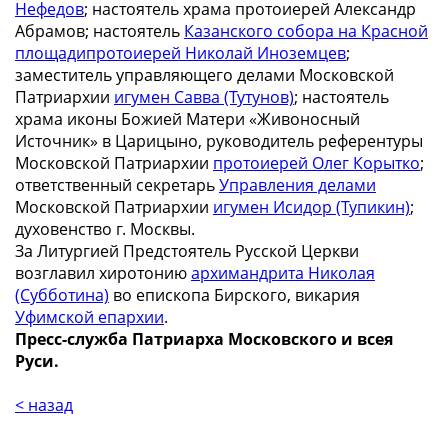
Нефедов
; настоятель храма протоиерей Александр
Абрамов; настоятель
Казанского собора на Красной
площади
протоиерей Николай Иноземцев
;
заместитель управляющего делами Московской
Патриархии
игумен Савва (Тутунов)
; настоятель
храма иконы Божией Матери «Живоносный
Источник» в Царицыно, руководитель референтуры
Московской Патриархии
протоиерей Олег Корытко
;
ответственный секретарь
Управления делами
Московской Патриархии
игумен Исидор (Тупикин)
;
духовенство г. Москвы.
За Литургией Предстоятель Русской Церкви
возглавил хиротонию
архимандрита Николая
(Субботина)
во епископа Бирского, викария
Уфимской епархии
.
Пресс-служба Патриарха Московского и всея
Руси.
< назад