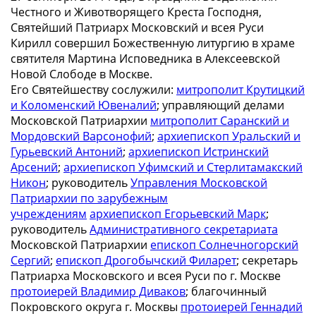
Честного и Животворящего Креста Господня,
Святейший Патриарх Московский и всея Руси
Кирилл совершил Божественную литургию в храме
святителя Мартина Исповедника в Алексеевской
Новой Слободе в Москве.
Его Святейшеству сослужили:
митрополит Крутицкий
и Коломенский Ювеналий
; управляющий делами
Московской Патриархии
митрополит Саранский и
Мордовский Варсонофий
;
архиепископ Уральский и
Гурьевский Антоний
;
архиепископ Истринский
Арсений
;
архиепископ Уфимский и Стерлитамакский
Никон
; руководитель
Управления Московской
Патриархии по зарубежным
учреждениям
архиепископ Егорьевский Марк
;
руководитель
Административного секретариата
Московской Патриархии
епископ Солнечногорский
Сергий
;
епископ Дрогобычский Филарет
; секретарь
Патриарха Московского и всея Руси по г. Москве
протоиерей Владимир Диваков
; благочинный
Покровского округа г. Москвы
протоиерей Геннадий