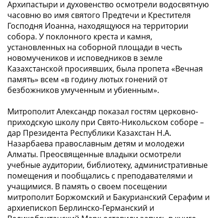
Архипастыри и духовенство осмотрели водосвятную
часовню во имя святого Предтечи и Крестителя
Господня Иоанна, находящуюся на территории
собора. У поклонного креста и камня,
установленных на соборной площади в честь
новомучеников и исповедников в земле
Казахстанской просиявших, была пропета
«Вечная
память»
всем
«в годину лютых гонений от
безбожников умученным и убиенным»
.
Митрополит Александр показал гостям церковно-
приходскую школу при Свято-Никольском соборе –
дар Президента Республики Казахстан Н.А.
Назарбаева православным детям и молодежи
Алматы. Преосвященные владыки осмотрели
учебные аудитории, библиотеку, административные
помещения и пообщались с преподавателями и
учащимися. В память о своем посещении
митрополит Боржомский и Бакурианский Серафим и
архиепископ Берлинско-Германский и