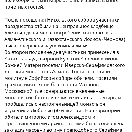
Великобританский Марк оставили запись в книге
почетных гостей.
После посещения Никольского собора участники
празднества отбыли на центральное кладбище
Алматы, где на месте погребения митрополита
Алма-Атинского и Казахстанского Иосифа (Чернова)
была совершена заупокойная лития.
Во второй половине дня участники принесения в
Казахстан чудотворной Курской-Коренной иконы
Божией Матери посетили Иверско-Серафимовского
женский монастырь Алматы. Гости сотворили
молитву в Софийском соборе обители, посетили
храм во имя святой блаженной Матроны
Московской, где совершаются ежедневные
монашеские богослужения и читается псалтирь, и
пообщались с настоятельницей монастыря
игуменией Любовью (Якушкиной). На территории
обители митрополитом Александром и
Преосвященными архипастырями была совершена
закладка часовни во имя преподобного Серафима