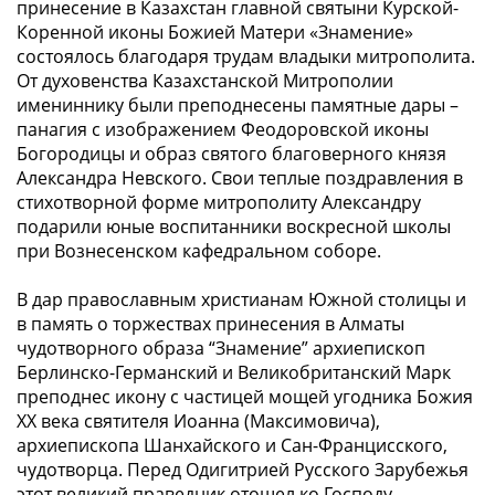
принесение в Казахстан главной святыни Курской-
Коренной иконы Божией Матери «Знамение»
состоялось благодаря трудам владыки митрополита.
От духовенства Казахстанской Митрополии
имениннику были преподнесены памятные дары –
панагия с изображением Феодоровской иконы
Богородицы и образ святого благоверного князя
Александра Невского. Свои теплые поздравления в
стихотворной форме митрополиту Александру
подарили юные воспитанники воскресной школы
при Вознесенском кафедральном соборе.
В дар православным христианам Южной столицы и
в память о торжествах принесения в Алматы
чудотворного образа “Знамение” архиепископ
Берлинско-Германский и Великобританский Марк
преподнес икону с частицей мощей угодника Божия
XX века святителя Иоанна (Максимовича),
архиепископа Шанхайского и Сан-Францисского,
чудотворца. Перед Одигитрией Русского Зарубежья
этот великий праведник отошел ко Господу.