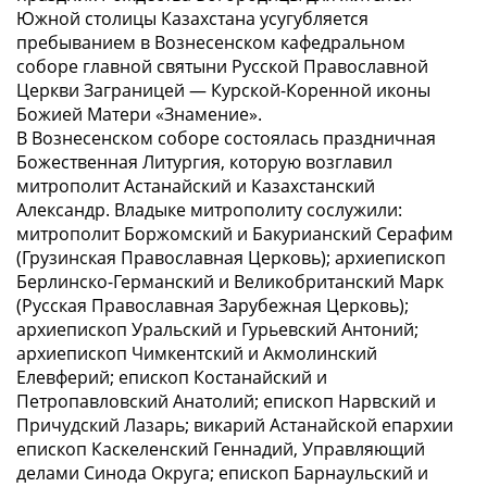
Южной столицы Казахстана усугубляется
пребыванием в Вознесенском кафедральном
соборе главной святыни Русской Православной
Церкви Заграницей — Курской-Коренной иконы
Божией Матери «Знамение».
В Вознесенском соборе состоялась праздничная
Божественная Литургия, которую возглавил
митрополит Астанайский и Казахстанский
Александр. Владыке митрополиту сослужили:
митрополит Боржомский и Бакурианский Серафим
(Грузинская Православная Церковь); архиепископ
Берлинско-Германский и Великобританский Марк
(Русская Православная Зарубежная Церковь);
архиепископ Уральский и Гурьевский Антоний;
архиепископ Чимкентский и Акмолинский
Елевферий; епископ Костанайский и
Петропавловский Анатолий; епископ Нарвский и
Причудский Лазарь; викарий Астанайской епархии
епископ Каскеленский Геннадий, Управляющий
делами Синода Округа; епископ Барнаульский и