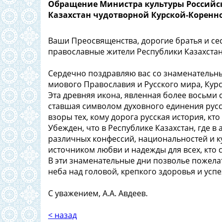
Обращение Министра культуры Российск
Казахстан чудотворной Курской-Коренн
Ваши Преосвященства, дорогие братья и сес
православные жители Республики Казахстан
Сердечно поздравляю вас со знаменательны
миового Православия и Русского мира, Кур
Эта древняя икона, явленная более восьми с
ставшая символом духовного единения русс
взоры тех, кому дорога русская история, кт
Убежден, что в Республике Казахстан, где в
различных конфессий, национальностей и к
источником любви и надежды для всех, кто
В эти знаменательные дни позволье пожела
неба над головой, крепкого здоровья и усп
С уважением, А.А. Авдеев.
< назад