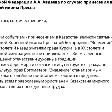
ой Федерации А.А. Авдеева по случаю принесения 
ой иконы Пресвя
тры, соотечественники,
!
м событием - принесением в Казахстан великой святын
ской-Коренной иконы Пресвятой Богородицы "Знамение"
толетий назад жителям града Курска, а в ХХ столетии
кой эмиграции, ныне привлекает к себе мысленные
о ценит отечественн духовные традиции.
 атмосфере мира и согласия живут и трудятся граждане
ультур, ораз Богоматери "Знамение" станет зримым
 с благоговейным почитанием склонится пред ним.
ть всем православным христианам Казахстана мирного
ехов в вших повседневных трудах.