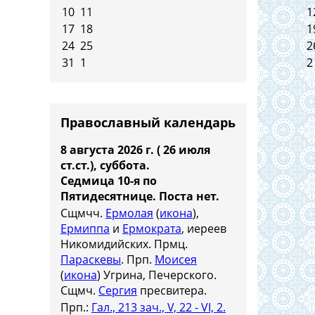
10
11
1
17
18
1
24
25
2
31
1
2
Православный календарь
8 августа 2026 г. ( 26 июля
ст.ст.), суббота.
Седмица 10-я по
Пятидесятнице.
Поста нет.
Сщмчч.
Ермолая
(
икона
),
Ермиппа
и
Ермократа
, иереев
Никомидийских. Прмц.
Параскевы
. Прп.
Моисея
(
икона
) Угрина, Печерского.
Сщмч.
Сергия
пресвитера.
Прп.:
Гал., 213 зач., V, 22 - VI, 2.