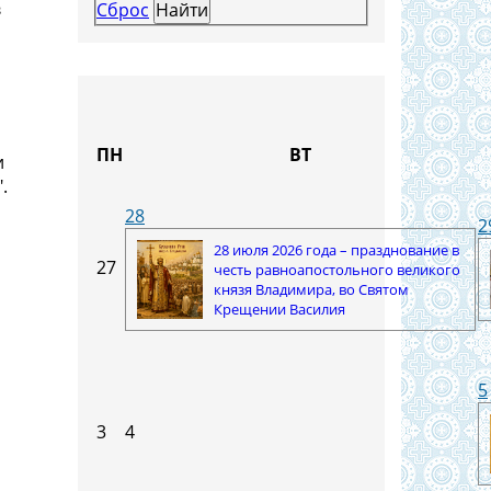
в
Сброс
ПН
ВТ
и
.
28
2
28 июля 2026 года – празднование в
27
честь равноапостольного великого
князя Владимира, во Святом
Крещении Василия
5
3
4