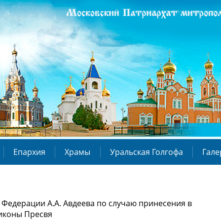
Епархия
Храмы
Уральская Голгофа
Гале
Федерации А.А. Авдеева по случаю принесения в
иконы Пресвя