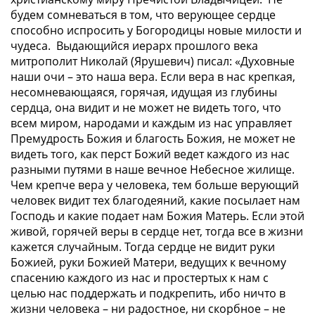
будем сомневаться в том, что верующее сердце
способно испросить у Богородицы новые милости и
чудеса. Выдающийся иерарх прошлого века
митрополит Николай (Ярушевич) писал:
«Духовные
наши очи – это наша вера. Если вера в нас крепкая,
несомневающаяся, горячая, идущая из глубины
сердца, она видит и не может не видеть того, что
всем миром, народами и каждым из нас управляет
Премудрость Божия и благость Божия, не может не
видеть того, как перст Божий ведет каждого из нас
разными путями в наше вечное Небесное жилище.
Чем крепче вера у человека, тем больше верующий
человек видит тех благодеяний, какие посылает нам
Господь и какие подает нам Божия Матерь. Если этой
живой, горячей веры в сердце нет, тогда все в жизни
кажется случайным. Тогда сердце не видит руки
Божией, руки Божией Матери, ведущих к вечному
спасению каждого из нас и простертых к нам с
целью нас поддержать и подкрепить, ибо ничто в
жизни человека – ни радостное, ни скорбное – не