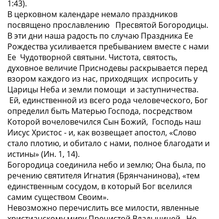
1:43).
В церковном календаре немало праздников
посвящено прославлению Пресвятой Богородицы.
В эти дни наша радость по случаю Праздника Ее
Рождества усиливается пребыванием вместе с нами
Ее Чудотворной святыни. Чистота, святость,
духовное величие Приснодевы раскрывается перед
взором каждого из нас, приходящих испросить у
Царицы Неба и земли помощи и заступничества.
Ей, единственной из всего рода человеческого, Бог
определил быть Матерью Господа, посредством
Которой вочеловечился Сын Божий, Господь наш
Иисус Христос - и, как возвещает апостол,
«Слово
стало плотию, и обитало с нами, полное благодати и
истины» (Ин. 1, 14).
Богородица соединила небо и землю; Она была, по
речению святителя Игнатия (Брянчанинова),
«тем
единственным сосудом, в который Бог вселился
самим существом Своим».
Невозможно перечислить все милости, явленные
христианскому миру Пречистой Владычицей. Не