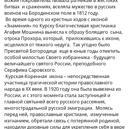
Божия покровительствовала ратникам в жестоких
битвах и сражениях, вселяла мужество в русских
воинов на Бородинском поле в 1812 году.
Во время одного из крестных ходов с иконой
«Знамения» по Курску благочестивая христианка
Агафия Мошнина вынесла к образу болящего сына,
отрока Прохора, который, приложившись к иконе,
исцелился от тяжкого недуга. Так угодно было
Пресвятой Богородице еще в юные годы отметить
особой милостью Своего избранника - будущего
величайшего святого России, преподобного
Серафима Саровского.
Курская-Коренная икона – непосредственная
участница трагической истории православного
народа в ХХ веке. В 1920 году она была вывезена из
России, и с этого момента стала заступницей и
главной святыней всего русского рассеяния,
многострадальной русской эмиграции. Молясь
перед ней, православные христиане, измученные
изгнанием, обретали связь с потерянной родиной,
находили духовные силы для укрепления себя в вере