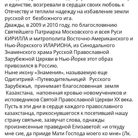
и единстве, возгревали в сердцах своих любовь к
Отечеству и теплили надежду на избавление земли
русской от безбожного ига.
Дважды, в 2009 и 2010 году, по благословению
Святейшего Патриарха Московского и всея Руси
КИРИЛЛА и митрополита Восточно-Американского и
Нью-Йоркского ИЛАРИОНА, из Синодального
Знаменского храма Русской Православной
Зарубежной Церкви в Нью-Йорке этот образ
привозился в Россию.
Ныне икону «Знамения», называемую еще
Одигитрией –Путеводительницей Русского
Зарубежья, принимает благословенная земля
Казахстана, напоенная кровью новомучеников и
исповедников Святой Православной Церкви XX века.
Пусть в эти дни в сердце каждого православного
казахстанца, прикоснувшегося к посетившей нашу
страну святыне, зазвучат слова, однажды
произнесенные праведной Елизаветой: «
и откуду
мне сие, да прииде Мати Господа моего ко мне
» (Лк.