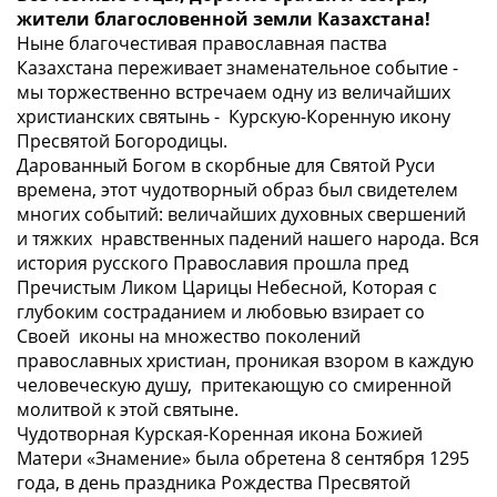
жители благословенной земли Казахстана!
Ныне благочестивая православная паства
Казахстана переживает знаменательное событие -
мы торжественно встречаем одну из величайших
христианских святынь - Курскую-Коренную икону
Пресвятой Богородицы.
Дарованный Богом в скорбные для Святой Руси
времена, этот чудотворный образ был свидетелем
многих событий: величайших духовных свершений
и тяжких нравственных падений нашего народа. Вся
история русского Православия прошла пред
Пречистым Ликом Царицы Небесной, Которая с
глубоким состраданием и любовью взирает со
Своей иконы на множество поколений
православных христиан, проникая взором в каждую
человеческую душу, притекающую со смиренной
молитвой к этой святыне.
Чудотворная Курская-Коренная икона Божией
Матери «Знамение» была обретена 8 сентября 1295
года, в день праздника Рождества Пресвятой