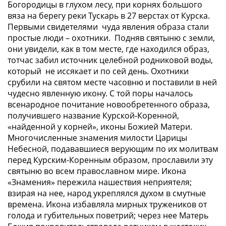
Богородицы в глухом лесу, при корнях большого
вяза на берегу реки Тускарь в 27 верстах от Курска.
Первыми свидетелями чуда явления образа стали
простые люди – охотники. Подняв святыню с земли,
они увидели, как в том месте, где находился образ,
тотчас забил источник целебной родниковой воды,
который не иссякает и по сей день. Охотники
срубили на святом месте часовню и поставили в ней
чудесно явленную икону. С той поры началось
всенародное почитание новообретенного образа,
получившего название Курской-Коренной,
«найденной у корней», иконы Божией Матери.
Многочисленные знамения милости Царицы
Небесной, подававшиеся верующим по их молитвам
перед Курским-Коренным образом, прославили эту
святыню во всем православном мире. Икона
«Знамения» пережила нашествия неприятеля;
взирая на нее, народ укреплялся духом в смутные
времена. Икона избавляла мирных тружеников от
голода и губительных поветрий; через нее Матерь