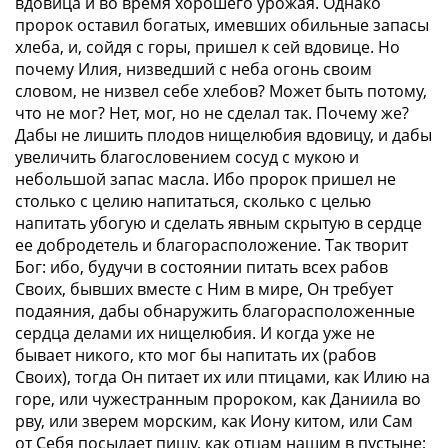
вдовица и во время хорошего урожая. Однако
пророк оставил богатых, имевших обильные запасы
хлеба, и, сойдя с горы, пришел к сей вдовице. Но
почему Илия, низведший с неба огонь своим
словом, не низвел себе хлебов? Может быть потому,
что не мог? Нет, мог, но не сделал так. Почему же?
Дабы не лишить плодов нищелюбия вдовицу, и дабы
увеличить благословением сосуд с мукою и
небольшой запас масла. Ибо пророк пришел не
столько с целию напитаться, сколько с целью
напитать убогую и сделать явным скрытую в сердце
ее добродетель и благорасположение. Так творит
Бог: ибо, будучи в состоянии питать всех рабов
Своих, бывших вместе с Ним в мире, Он требует
подаяния, дабы обнаружить благорасположенные
сердца делами их нищелюбия. И когда уже не
бывает никого, кто мог бы напитать их (рабов
Своих), тогда Он питает их или птицами, как Илию на
горе, или чужестранным пророком, как Даниила во
рву, или зверем морским, как Иону китом, или Сам
от Себя посылает пищу, как отцам нашим в пустыне;