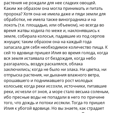
растения не рождали для нее сладких овощей.
Каким же образом она могла принимать и питать
пророка? Хотя она не имела даже и пяди земли для
обработки, не имела также виноградника и на
локоть (т.е. площадью, или объемом), но всегда во
время жатвы ходила по меже и, наклонявшись к
земле, собирала колосья, падавшие из под серпов
жнущих; таким образом она на каждый года
запасала для себя необходимое количество пища. К
сей то вдовице пришел Илия во время голода, когда
вся земля истаявала от бездождия, когда небо
разгаралось, воздух раскалялся, облака
заключились; когда не было ни злака. Ни цветка, ни
отпрыска растения, ни дыхания влажного ветра,
орошавшего и поднимавшего рост молодых
колосьев; когда реки иссохли, источники, питавшие
реки, исчезли от зноя, а море стало весьма соленым,
ибо пресные воды не попадали в него по причине
того, что дождь и потоки иссякли. Тогда-то пришел
Илия к убогой вдовице. Но вы знаете, как страдает