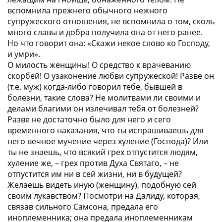
вспомнила прежнего обычного нежного
супружеского отношения, не вспомнила о том, сколь
много славы и добра получила она от него ранее.
Но что говорит она: «Скажи некое слово ко Господу,
и умри».
О милость женщины! О средство к врачеванию
скорбей! О узаконение любви супружеской! Разве он
(т.е. муж) когда-либо говорил тебе, бывшей в
болезни, такие слова? Не молитвами ли своими и
делами благими он излечивал тебя от болезней?
Разве не достаточно было для него и сего
временного наказания, что ты испрашиваешь для
него вечное мучение через хуление (Господа)? Или
ты не знаешь, что всякий грех отпустится людям,
хуление же, – грех против Духа Святаго, – не
отпустится им ни в сей жизни, ни в будущей?
Желаешь видеть иную (женщину), подобную сей
своим лукавством? Посмотри на Далиду, которая,
связав сильного Самсона, предала его
иноплеменника; она предала иноплеменникам