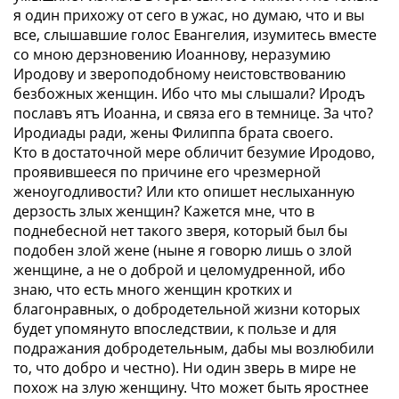
я один прихожу от сего в ужас, но думаю, что и вы
все, слышавшие голос Евангелия, изумитесь вместе
со мною дерзновению Иоаннову, неразумию
Иродову и звероподобному неистовствованию
безбожных женщин. Ибо что мы слышали?
Иродъ
пославъ ятъ Иоанна, и связа его в темнице
. За что?
Иродиады ради, жены Филиппа брата своего
.
Кто в достаточной мере обличит безумие Иродово,
проявившееся по причине его чрезмерной
женоугодливости? Или кто опишет неслыханную
дерзость злых женщин? Кажется мне, что в
поднебесной нет такого зверя, который был бы
подобен злой жене (ныне я говорю лишь о злой
женщине, а не о доброй и целомудренной, ибо
знаю, что есть много женщин кротких и
благонравных, о добродетельной жизни которых
будет упомянуто впоследствии, к пользе и для
подражания добродетельным, дабы мы возлюбили
то, что добро и честно). Ни один зверь в мире не
похож на злую женщину. Что может быть яростнее