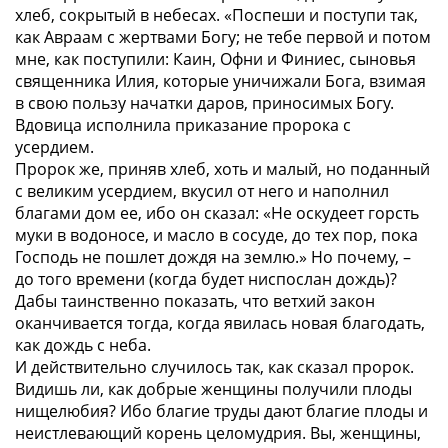
хлеб, сокрытый в небесах. «Поспеши и поступи так,
как Авраам с жертвами Богу; не тебе первой и потом
мне, как поступили: Каин, Офни и Финиес, сыновья
священника Илия, которые уничижали Бога, взимая
в свою пользу начатки даров, приносимых Богу.
Вдовица исполнила приказание пророка с
усердием.
Пророк же, приняв хлеб, хоть и малый, но поданный
с великим усердием, вкусил от него и наполнил
благами дом ее, ибо он сказал: «Не оскудеет горсть
муки в водоносе, и масло в сосуде, до тех пор, пока
Господь не пошлет дождя на землю.» Но почему, –
до того времени (когда будет ниспослан дождь)?
Дабы таинственно показать, что ветхий закон
оканчивается тогда, когда явилась новая благодать,
как дождь с неба.
И действительно случилось так, как сказал пророк.
Видишь ли, как добрые женщины получили плоды
нищелюбия? Ибо благие труды дают благие плоды и
неистлевающий корень целомудрия. Вы, женщины,