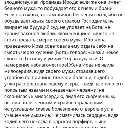
злодейству, как Иродиада Ирода; если же она имеет
бедного мужа, то побуждает его к гневу и брани.
Если она вдова, то самолично бесчестит всех; ибо не
обуздывает языка своего страхом Господним, не
взирает на будущий суд, не уповает на Бога, не
хранит законов любви. Злой женщине ничего не
стоит предать смерти своего мужа. Ибо жена
праведного Иова советовала ему отдать себя на
смерть через хуление (Бога), говоря: «Скажи некое
слово ко Господу и умри».О нрав лукавый! О
намерение неблагочестное! Жена Иова не явила
милосердия, видя своего мужа, страдавшего
утробою по причине тяжелой болезни, подобно
углю распространяющему искры, – видя все тело его
покрытым язвами и снедаемым червями; не
склонилась к милосердию, видя его скорченным,
весьма болезненным и крайне страдавшим,
испускавшим сквозь болезненно отверстые уста
учащенное дыхание. Не смягчилась сердцем, видя
ходившего некогда в царской порфире, ныне
лежащим на гноище, обнаженного телом. Не