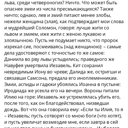
льва, среди четвероногих? Ничто. Что может быть
опаснее змеи из числа пресмыкающихся? Также
ничто; однако, лев и змий питают менее злобы,
нежели женщина (злая), как подтверждает мои слова
и мудрейший Соломон, говоря: лучше жити со
львом и змием, иже жити с женою лукавою и
злоязычною. Пусть не подумает никто, что пророк
изрекал сие, посмеиваясь (над женщиною): – самые
дела удостоверяют с точностью то же самое:
Даниила во рву львы устыдились; праведного же
Навуфея умертвила Иезавель. Кит сохранил
невредимым Иону во чреве; Далида же, остригши и
связавши Самсона, предала его иноплеменникам.
Змии, аспиды и гадюки убоялись Иоанна в пустыне:
Иродиада же усекла его на вечери. Вороны питали
Илию на горе: Иезавель же устремлялась убить его,
после того, как он благодействовал, низведши
дождь. Вот что она говорила ему: «Если ты Илия, то я
– Иезавель; пусть сотворят со мною боги (что хотят),
и пусть увеличат возмездие мне, если завтра в сей