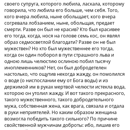
своего супруга, которого любила, ласкала, которому
говорила, что любила его больше, чем себя. Того,
кого вчера любила, ныне обольщает, кого вчера
согревала лобзанием, ныне, обольщая, предает
смерти. Разве он был не красив? Кто был красивее
его тогда, когда, нося на голове семь кос, он являл
образ седмосветлой благодати? Разве он не был
мужествен? Но кто был мужественнее его тогда,
когда он один поборол в пути страшного льва и
одною лишь челюстию ослиною побил тысячу
иноплеменников? Нет, он был добродетелен
настолько, что ощутив некогда жажду, он помолился
о воде (о ниспослании ему от Бога воды) и из
держимой им в руках мертвой челюсти истекла вода,
которою он утолил жажду. И вот такого прекрасного,
такого мужественного, такого добродетельного
мужа, собственная жена, как врага, связала и отдала
в руки неприятелей. Но каким образом женщина
возмогла победить такого сильного? По причине
свойственной мужчинам доброты: ибо, лишив его