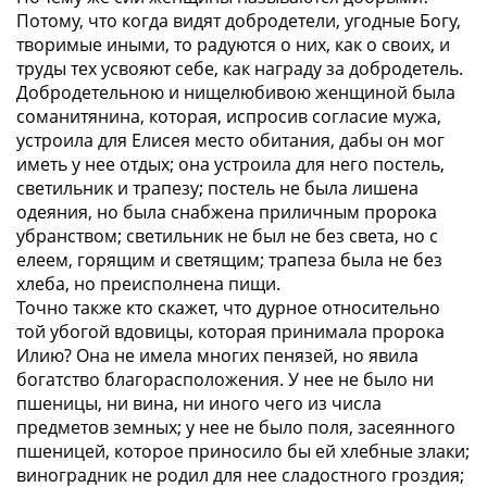
Потому, что когда видят добродетели, угодные Богу,
творимые иными, то радуются о них, как о своих, и
труды тех усвояют себе, как награду за добродетель.
Добродетельною и нищелюбивою женщиной была
соманитянина, которая, испросив согласие мужа,
устроила для Елисея место обитания, дабы он мог
иметь у нее отдых; она устроила для него постель,
светильник и трапезу; постель не была лишена
одеяния, но была снабжена приличным пророка
убранством; светильник не был не без света, но с
елеем, горящим и светящим; трапеза была не без
хлеба, но преисполнена пищи.
Точно также кто скажет, что дурное относительно
той убогой вдовицы, которая принимала пророка
Илию? Она не имела многих пенязей, но явила
богатство благорасположения. У нее не было ни
пшеницы, ни вина, ни иного чего из числа
предметов земных; у нее не было поля, засеянного
пшеницей, которое приносило бы ей хлебные злаки;
виноградник не родил для нее сладостного гроздия;