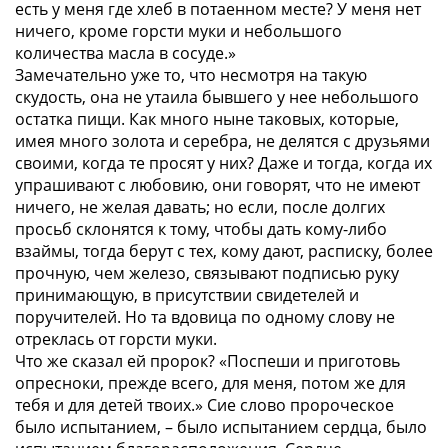
есть у меня где хлеб в потаенном месте? У меня нет
ничего, кроме горсти муки и небольшого
количества масла в сосуде.»
Замечательно уже то, что несмотря на такую
скудость, она не утаила бывшего у нее небольшого
остатка пищи. Как много ныне таковых, которые,
имея много золота и серебра, не делятся с друзьями
своими, когда те просят у них? Даже и тогда, когда их
упрашивают с любовию, они говорят, что не имеют
ничего, не желая давать; но если, после долгих
просьб склонятся к тому, чтобы дать кому-либо
взаймы, тогда берут с тех, кому дают, расписку, более
прочную, чем железо, связывают подписью руку
принимающую, в присутствии свидетелей и
поручителей. Но та вдовица по одному слову не
отреклась от горсти муки.
Что же сказал ей пророк? «Поспеши и приготовь
опресноки, прежде всего, для меня, потом же для
тебя и для детей твоих.» Сие слово пророческое
было испытанием, – было испытанием сердца, было