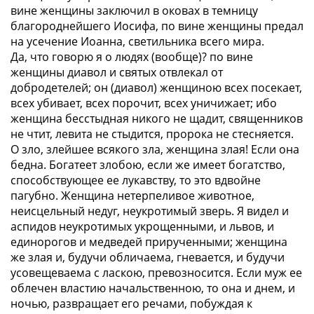
вине женщины заключил в оковах в темницу
благороднейшего Иосифа, по вине женщины предал
на усечение Иоанна, светильника всего мира.
Да, что говорю я о людях (вообще)? по вине
женщины диавол и святых отвлекал от
добродетелей; он (диавол) женщиною всех посекает,
всех убивает, всех порочит, всех уничижает; ибо
женщина бесстыдная никого не щадит, священников
не чтит, левита не стыдится, пророка не стесняется.
О зло, злейшее всякого зла, женщина злая! Если она
бедна. Богатеет злобою, если же имеет богатство,
способствующее ее лукавству, то это вдвойне
пагубно. Женщина нетерпеливое животное,
неисцельный недуг, неукротимый зверь. Я видел и
аспидов неукротимых укрощенными, и львов, и
единорогов и медведей прирученными; женщина
же злая и, будучи обличаема, гневается, и будучи
усовещеваема с ласкою, превозносится. Если муж ее
облечен властию начальственною, то она и днем, и
ночью, развращает его речами, побуждая к