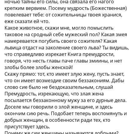
ночью тайны его силы, она связала его нагого
крепким вервием. Посему мудрость (Божественная)
повелевает тебе: от сожительницы твоея хранися,
еже сказати ей что.
Какое животное, скажи мне, могло помыслить
таковое на сродный себе мужеский пол? Какая змея
намеревается погубить своего сожителя? Какая
львица отдаст на заколение своего льва? Ты видишь,
что справедливо изрекает Книга премудрости,
говоря, что несть главы паче главы змиины, и нет
злобы более злобы женской!
Скажу прямо: тот, кто имеет злую жену, пусть знает,
что он имеет возмездие своим беззакониям. Дабы
слово сие было не бездоказательным, слушай
Премудрость, изрекающую, что злая жена
посылается беззаконному мужу за его дурные дела.
Доселе мы говорили о злой женщине, и здесь
окончим сию речь. Подобает теперь воспомянуть и
добрых женщин, в особенности ради тех, кто
присутствует здесь.
Почему же сии женщины называются добрыми?