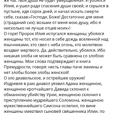
же час твоя душа не будет умерщвлена». И убоялся
Илия, и ушел ради спасения души своей, и скрылся в
пустыне, идя сорок дней, и начал искать смерти
себе, сказав:»Господи, Боже! Достаточно для меня
(страданий сих): возьми от меня мою душу, ибо я
нисколько не лучше отцев моих»!
О горе! Пророк Илия испугался женщины; убоялся
женщины тот, кто носил в себе дождь вселенной над
язычниками, кто свел с неба огонь, кто молитвою
воздвиг мертвого. Да, действительно, убоялся. Ибо
никакая злоба не может быть сравнена со злобою
женщины. Мои слова подтверждает и книга
Премудрости, говоря: несть главы паче змиины и
нет злобы более злобы женской!
О зло диавольское, и острейшее оружие!
Издревле в раю диавол уязвил Адама женщиною,
женщиною кротчайшего Давида склонил к
обманному убийству Урии, женщиною склонил к
преступлению мудрейшего Соломона, женщиною
мужественнейшего Самсона ослепил, по вине
женщины умертвил сыновей священника Илии, по