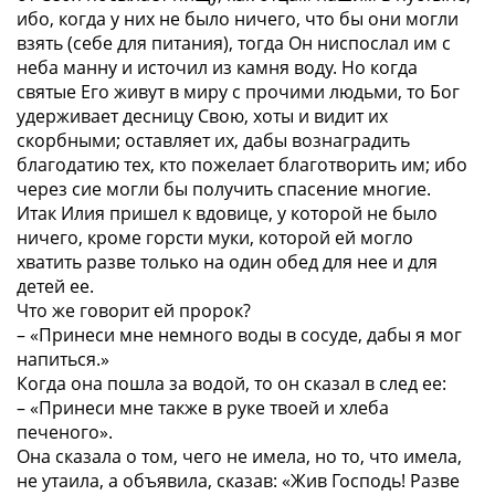
ибо, когда у них не было ничего, что бы они могли
взять (себе для питания), тогда Он ниспослал им с
неба манну и источил из камня воду. Но когда
святые Его живут в миру с прочими людьми, то Бог
удерживает десницу Свою, хоты и видит их
скорбными; оставляет их, дабы вознаградить
благодатию тех, кто пожелает благотворить им; ибо
через сие могли бы получить спасение многие.
Итак Илия пришел к вдовице, у которой не было
ничего, кроме горсти муки, которой ей могло
хватить разве только на один обед для нее и для
детей ее.
Что же говорит ей пророк?
– «Принеси мне немного воды в сосуде, дабы я мог
напиться.»
Когда она пошла за водой, то он сказал в след ее:
– «Принеси мне также в руке твоей и хлеба
печеного».
Она сказала о том, чего не имела, но то, что имела,
не утаила, а объявила, сказав: «Жив Господь! Разве