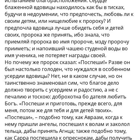
испытанием благорасположения. Сердце
блаженной вдовицы находилось как бы в тисках,
будучи в недоумении, что предпочесть, любовь ли к
своим детям, или нищелюбие к пророку? И
предпочла вдовица лучше обидеть себя и детей
своих, пророка же принять, ибо знала, что
приемляй пророка во имя пророче, мзду пророчу
прииметъ; и напоивший чашею студеной воды во
имя ученика, не потеряет награды своей.
Но почему же пророк сказал: «Поспеши!» Разве он
был настолько голоден, что нуждался в особенном
усердии вдовицы? Нет, ни в каком случае, но он
таинственно знаменовал сим, что благое дело
должно творить с усердием и радостию, а не с
печалию и тоскою: доброхотна бо дателя любитъ
Богъ. «Поспеши и приготовь, прежде всего, для
меня, потом же для тебя и для детей твоих».
«Поспеши», – подобно тому, как Авраам, когда к
нему пришли ангелы, поспешил к волам и заколол
тельца, дабы принять Агнца; также подобно тому,
как Сарра поспешила к опреснокам, дабы получить