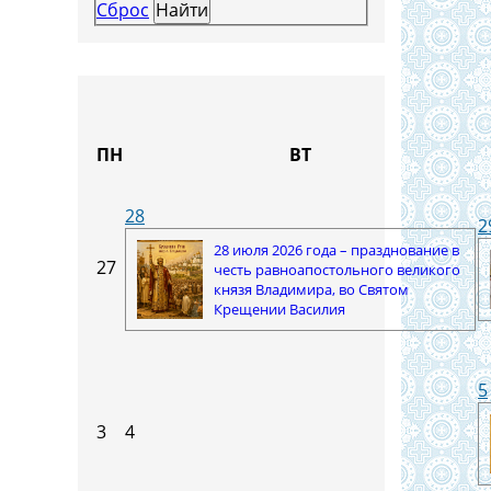
Сброс
ПН
ВТ
28
2
28 июля 2026 года – празднование в
27
честь равноапостольного великого
князя Владимира, во Святом
Крещении Василия
5
3
4