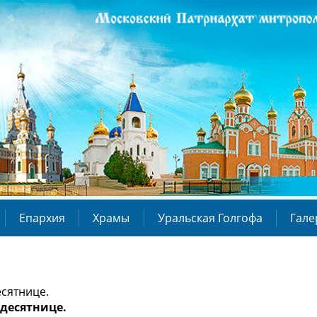
Епархия
Храмы
Уральская Голгофа
Гале
есятнице.
идесятнице.