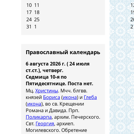
10
11
1
17
18
1
24
25
2
31
1
2
Православный календарь
6 августа 2026 г. ( 24 июля
ст.ст.), четверг.
Седмица 10-я по
Пятидесятнице.
Поста нет.
Мц.
Христины
. Мчч. блгвв.
князей
Бориса
(
икона
) и
Глеба
(
икона
), во св. Крещении
Романа и Давида. Прп.
Поликарпа
, архим. Печерского.
Свт.
Георгия
, архиеп.
Могилевского. Обретение