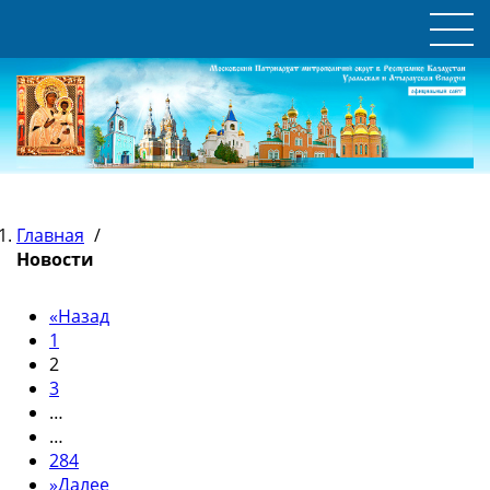
Главная
/
Новости
«
Назад
1
2
3
…
…
284
»
Далее