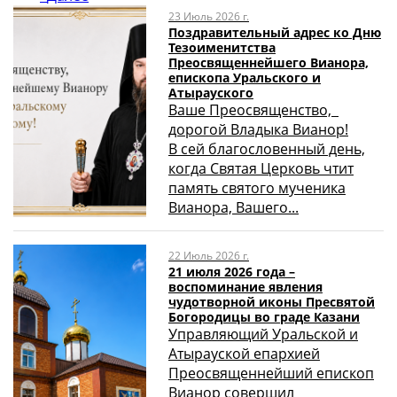
23 Июль 2026 г.
Поздравительный адрес ко Дню
Тезоименитства
Преосвященнейшего Вианора,
епископа Уральского и
Атырауского
Ваше Преосвященство,
дорогой Владыка Вианор!
В сей благословенный день,
когда Святая Церковь чтит
память святого мученика
Вианора, Вашего...
22 Июль 2026 г.
21 июля 2026 года –
воспоминание явления
чудотворной иконы Пресвятой
Богородицы во граде Казани
Управляющий Уральской и
Атырауской епархией
Преосвященнейший епископ
Вианор совершил