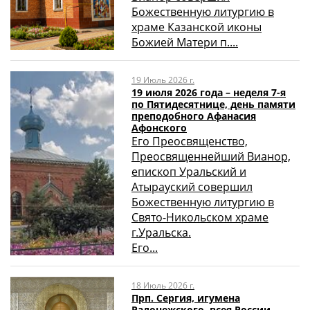
Божественную литургию в
храме Казанской иконы
Божией Матери п....
19 Июль 2026 г.
19 июля 2026 года – неделя 7-я
по Пятидесятнице, день памяти
преподобного Афанасия
Афонского
Его Преосвященство,
Преосвященнейший Вианор,
епископ Уральский и
Атырауский совершил
Божественную литургию в
Свято-Никольском храме
г.Уральска.
Его...
18 Июль 2026 г.
Прп. Сергия, игумена
Радонежского, всея России