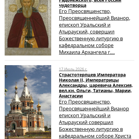
чудотворца
Его Преосвященство,
Преосвященнейший Вианор,
епископ Уральский и
Атырауский, совершил
Божественную литургию в
кафедральном соборе
Михаила Архангела г....
17 Июль 2026 г.
Страстотерпцев Императора
Николая II, Императрицы
Александры, царевича Алексия,
вел.кн. Ольги, Татианы, Марии,
Анастасии
Его Преосвященство,
Преосвященнейший Вианор
епископ Уральский и
Атырауский совершил
Божественную литургию в
кафедральном соборе Христа