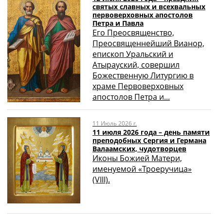
святых славных и всехвальных
первоверховных апостолов
Петра и Павла
Его Преосвященство,
Преосвященнейший Вианор,
епископ Уральский и
Атырауский, совершил
Божественную Литургию в
храме Первоверховных
апостолов Петра и...
11 Июль 2026 г.
11 июля 2026 года – день памяти
преподобных Сергия и Германа
Валаамских, чудотворцев
Иконы Божией Матери,
именуемой «Троеручица»
(VIII).