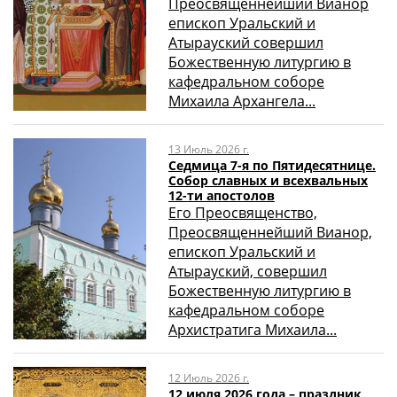
Преосвященнейший Вианор
епископ Уральский и
Атырауский совершил
Божественную литургию в
кафедральном соборе
Михаила Архангела...
13 Июль 2026 г.
Седмица 7-я по Пятидесятнице.
Собор славных и всехвальных
12-ти апостолов
Его Преосвященство,
Преосвященнейший Вианор,
епископ Уральский и
Атырауский, совершил
Божественную литургию в
кафедральном соборе
Архистратига Михаила...
12 Июль 2026 г.
12 июля 2026 года – праздник