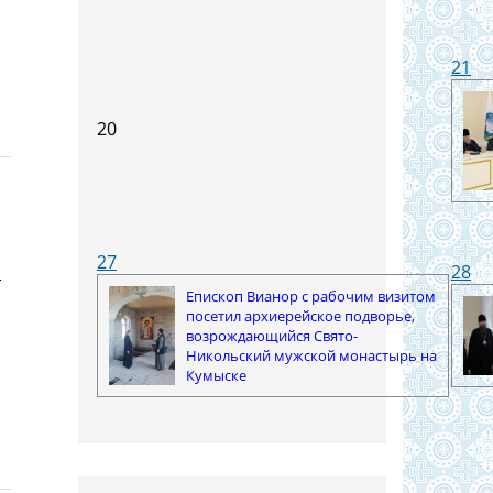
21
20
27
н
28
Епископ Вианор с рабочим визитом
посетил архиерейское подворье,
возрождающийся Свято-
Никольский мужской монастырь на
Кумыске