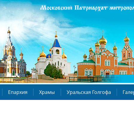
Епархия
Храмы
Уральская Голгофа
Гале