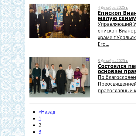
4 Декабрь 2025 г.
Епископ Виа
малую схиму
Управляющий У
епископ Вианор
храме г.Уральск
Его...
3 Декабрь 2025 г.
Состоялся п
основам пра
По благословен
Преосвященнейш
православный кв
«
Назад
1
2
3