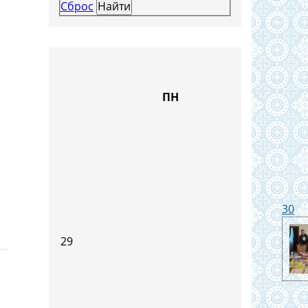
Сброс
ПН
30
29