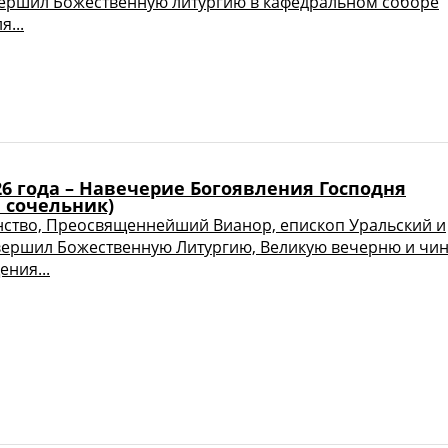
ершил Божественную литургию в кафедральном соборе
я...
26 года – Навечерие Богоявления Господня
 сочельник)
ство, Преосвященнейший Вианор, епископ Уральский и
вершил Божественную Литургию, Великую вечерню и чи
ния...