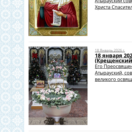
Атырауский сов
Христа Спасител
18 Январь 2026 г.
18 января 20
(Крещенский
Его Преосвящен
Атырауский, со
великого освяще