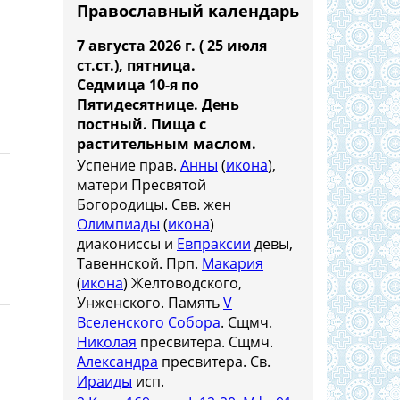
Православный календарь
7 августа 2026 г. ( 25 июля
ст.ст.), пятница.
Седмица 10-я по
Пятидесятнице. День
постный.
Пища с
растительным маслом.
Успение прав.
Анны
(
икона
),
матери Пресвятой
Богородицы. Свв. жен
Олимпиады
(
икона
)
диакониссы и
Евпраксии
девы,
Тавеннской. Прп.
Макария
(
икона
) Желтоводского,
Унженского. Память
V
Вселенского Собора
. Сщмч.
Николая
пресвитера. Сщмч.
Александра
пресвитера. Св.
Ираиды
исп.