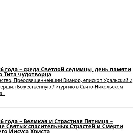
26 года – среда Светлой седмицы, день памяти
о Тита чудотворца
ство, Преосвященнейший Вианор, епископ Уральский и
вершил Божественную Литургию в Свято-Никольском
а.
26 года – Великая и Страстная Пятница –
е Святых спасительных Страстей и Смерти
го Иисуса Христа