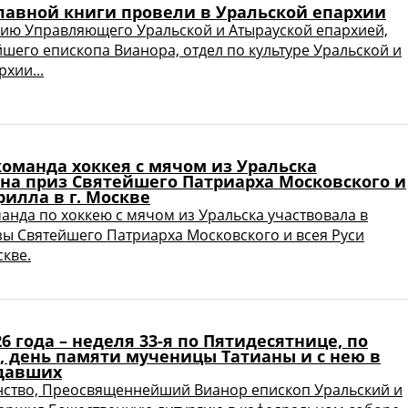
лавной книги провели в Уральской епархии
ию Управляющего Уральской и Атырауской епархией,
его епископа Вианора, отдел по культуре Уральской и
хии...
оманда хоккея с мячом из Уральска
 на приз Святейшего Патриарха Московского и
рилла в г. Москве
нда по хоккею с мячом из Уральска участвовала в
зы Святейшего Патриарха Московского и всея Руси
скве.
26 года – неделя 33-я по Пятидесятнице, по
, день памяти мученицы Татианы и с нею в
давших
нство, Преосвященнейший Вианор епископ Уральский и