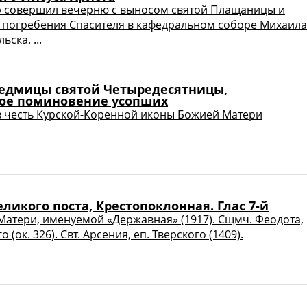
р совершил вечерню с выносом святой Плащаницы и
 погребения Спасителя в кафедральном соборе Михаила
ьска. ...
 седмицы святой Четыредесятницы,
ое поминовение усопших
 честь Курской-Коренной иконы Божией Матери
еликого поста, Крестопоклонная. Глас 7-й
атери, именуемой «Державная» (1917). Сщмч. Феодота,
 (ок. 326). Свт. Арсения, еп. Тверского (1409).