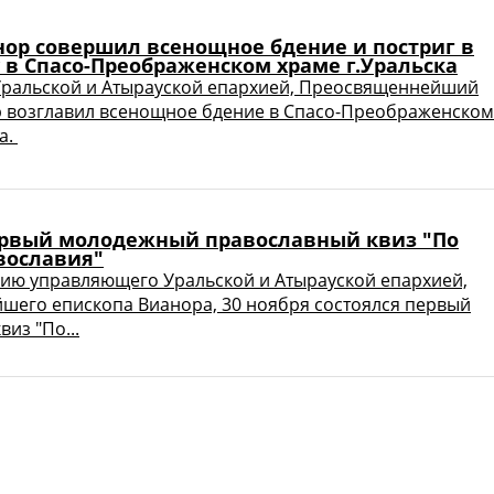
нор совершил всенощное бдение и постриг в
 в Спасо-Преображенском храме г.Уральска
ральской и Атырауской епархией, Преосвященнейший
 возглавил всенощное бдение в Спасо-Преображенском
а.
ервый молодежный православный квиз "По
вославия"
ию управляющего Уральской и Атырауской епархией,
его епископа Вианора, 30 ноября состоялся первый
из "По...