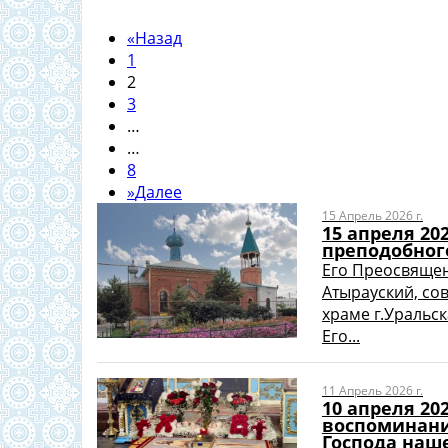
«
Назад
1
2
3
…
…
8
»
Далее
15 Апрель 2026 г.
15 апреля 20
преподобног
Его Преосвящен
Атырауский, со
храме г.Уральск
Его...
11 Апрель 2026 г.
10 апреля 20
воспоминани
Господа наше