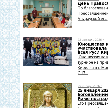
День Правос
По благословен
Преосвященнейш
Атырауской епар
22 Февраль 2026 г.
Юношеская к
участвовала
всея Руси Ки
Юношеская кома
турнире на при
Кирилла в г. Мо
С 17...
25 Январь 2026 г.
25 января 20
Богоявлении
Риме постра
Его Преосвяще