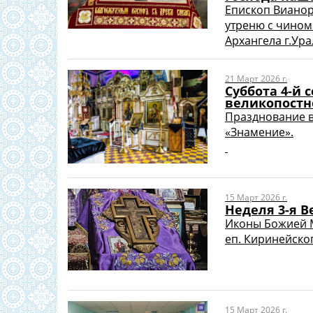
Епископ Виано
утреню с чином
Архангела г.Урал
21 Март 2026 г.
Суббота 4-й
великопостн
Празднование в
«Знамение».
15 Март 2026 г.
Неделя 3-я В
Иконы Божией М
еп. Киринейского
15 Март 2026 г.