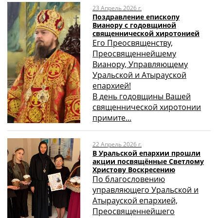
23 Апрель 2026 г.
Поздравление епископу
Вианору с годовщиной
священнической хиротонией
Его Преосвященству,
Преосвященнейшему
Вианору, Управляющему
Уральской и Атырауской
епархией!
В день годовщины Вашей
священнической хиротонии
примите...
22 Апрель 2026 г.
В Уральской епархии прошли
акции посвящённые Светлому
Христову Воскресению
По благословению
управляющего Уральской и
Атырауской епархией,
Преосвященнейшего