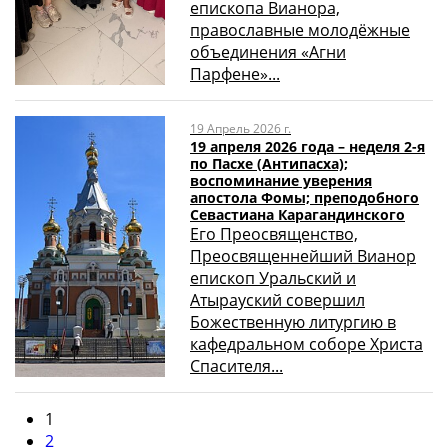
епископа Вианора,
православные молодёжные
объединения «Агни
Парфене»...
19 Апрель 2026 г.
19 апреля 2026 года – неделя 2-я
по Пасхе (Антипасха);
воспоминание уверения
апостола Фомы; преподобного
Севастиана Карагандинского
Его Преосвященство,
Преосвященнейший Вианор
епископ Уральский и
Атырауский совершил
Божественную литургию в
кафедральном соборе Христа
Спасителя...
1
2