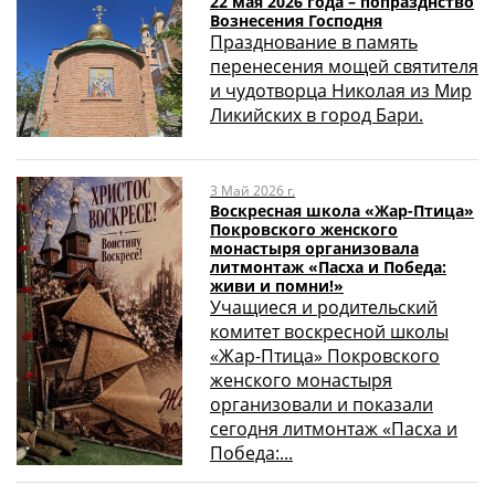
22 мая 2026 года – попразднство
Вознесения Господня
Празднование в память
перенесения мощей святителя
и чудотворца Николая из Мир
Ликийских в город Бари.
3 Май 2026 г.
Воскресная школа «Жар-Птица»
Покровского женского
монастыря организовала
литмонтаж «Пасха и Победа:
живи и помни!»
Учащиеся и родительский
комитет воскресной школы
«Жар-Птица» Покровского
женского монастыря
организовали и показали
сегодня литмонтаж «Пасха и
Победа:...