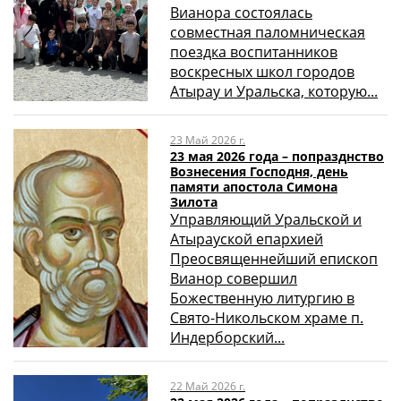
Вианора состоялась
совместная паломническая
поездка воспитанников
воскресных школ городов
Атырау и Уральска, которую...
23 Май 2026 г.
23 мая 2026 года – попразднство
Вознесения Господня, день
памяти апостола Симона
Зилота
Управляющий Уральской и
Атырауской епархией
Преосвященнейший епископ
Вианор совершил
Божественную литургию в
Свято-Никольском храме п.
Индерборский...
22 Май 2026 г.