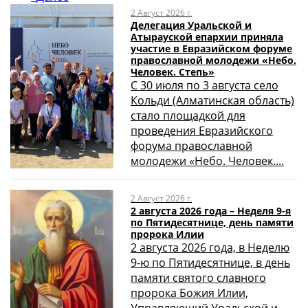
2 Август 2026 г.
Делегация Уральской и
Атырауской епархии приняла
участие в Евразийском форуме
православной молодежи «Небо.
Человек. Степь»
С 30 июля по 3 августа село
Кольди (Алматинская область)
стало площадкой для
проведения Евразийского
форума православной
молодежи «Небо. Человек....
2 Август 2026 г.
2 августа 2026 года – Неделя 9-я
по Пятидесятнице, день памяти
пророка Илии
2 августа 2026 года, в Неделю
9-ю по Пятидесятнице, в день
памяти святого славного
пророка Божия Илии,
Управляющий Уральской и