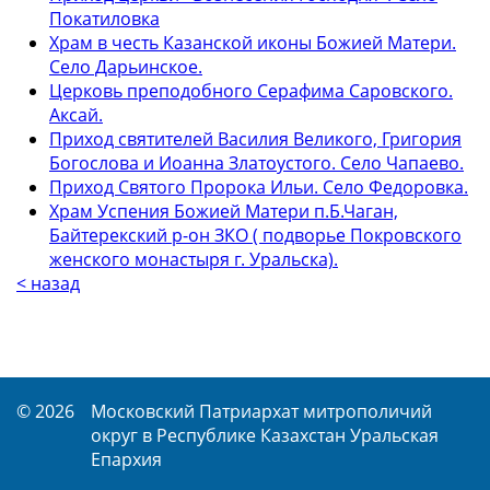
Покатиловка
Храм в честь Казанской иконы Божией Матери.
Село Дарьинское.
Церковь преподобного Серафима Саровского.
Аксай.
Приход святителей Василия Великого, Григория
Богослова и Иоанна Златоустого. Село Чапаево.
Приход Святого Пророка Ильи. Село Федоровка.
Храм Успения Божией Матери п.Б.Чаган,
Байтерекский р-он ЗКО ( подворье Покровского
женского монастыря г. Уральска).
< назад
© 2026
Московский Патриархат митрополичий
округ в Республике Казахстан Уральская
Епархия