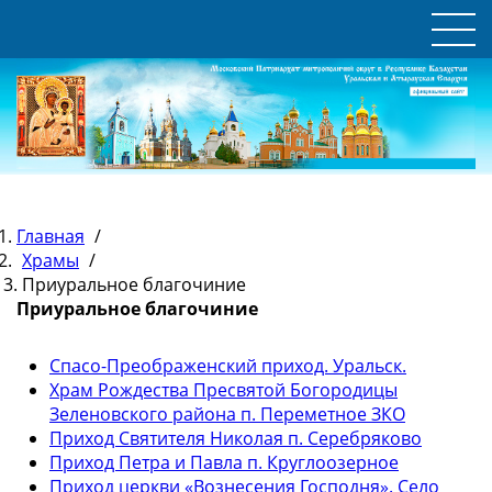
Главная
/
Храмы
/
Приуральное благочиние
Приуральное благочиние
Спасо-Преображенский приход. Уральск.
Храм Рождества Пресвятой Богородицы
Зеленовского района п. Переметное ЗКО
Приход Святителя Николая п. Серебряково
Приход Петра и Павла п. Круглоозерное
Приход церкви «Вознесения Господня». Село