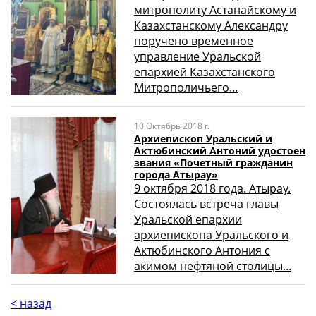
митрополиту Астанайскому и
Казахстанскому Александру
поручено временное
управление Уральской
епархией Казахстанского
Митрополичьего...
10 Октябрь 2018 г.
Архиепископ Уральский и
Актюбинский Антоний удостоен
звания «Почетный гражданин
города Атырау»
9 октября 2018 года. Атырау.
Состоялась встреча главы
Уральской епархии
архиепископа Уральского и
Актюбинского Антония с
акимом нефтяной столицы...
< назад