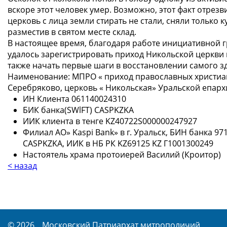
вскоре этот человек умер. Возможно, этот факт отрезв
церковь с лица земли стирать не стали, сняли только к
разместив в святом месте склад.
В настоящее время, благодаря работе инициативной г
удалось зарегистрировать приход Никольской церкви 
также начать первые шаги в восстановлении самого з
Наименование: МПРО « приход православных христиа
Серебряково, церковь « Никольская» Уральской епарх
ИН Клиента 061140024310
БИК банка(SWlFT) CASPKZKA
ИИК клиента в тенге KZ40722S000000247927
Филиал АО» Kaspi Bank» в г. Уральск, БИН банка 9
CASPKZKA, ИИК в НБ РК KZ69125 KZ Г1001300249
Настоятель храма протоиерей Василий (Кроитор)
< назад
© 2026
Московский Патриархат митрополичий