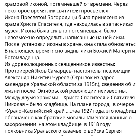
храмовой иконой, потемневшей от времени. Через
некоторое время лик святителя просветлел.
Икона Пресвятой Богородицы была принесена из
храма Христа Спасителя, где находилась в запасниках
музея. Икона была сильно потемневшая, было
невозможно определить написанные на ней лики.
После установки иконы в храме, она стала обновлятьс
В настоящее время ясно видны лики Божией Матери и
Богомладенца.
Из дореволюционных священников известны:
Протоиерей Яков Самарцев- настоятель; псаломщик
Александр Никитич Чуреев (Отрывок из адрес-
календаря Уральской области за 1915г.), сведения об и
жизни после Октябрьской революции неизвестны.
Между двумя храмами - Христа Спасителя и Святителя
Николая – было кладбище. На плане города, в очерке
«Урало–Каспийский край …..»за 1927 года, это кладби
обозначено как братские могилы. Имеются данные о
захоронении на этом кладбище в 1918 году
полковника Уральского казачьего войска Сергея