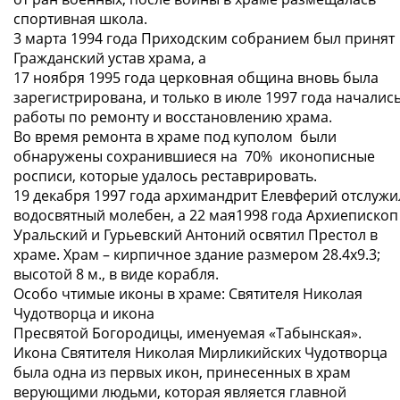
спортивная школа.
3 марта 1994 года Приходским собранием был принят
Гражданский устав храма, а
17 ноября 1995 года церковная община вновь была
зарегистрирована, и только в июле 1997 года началис
работы по ремонту и восстановлению храма.
Во время ремонта в храме под куполом были
обнаружены сохранившиеся на 70% иконописные
росписи, которые удалось реставрировать.
19 декабря 1997 года архимандрит Елевферий отслужи
водосвятный молебен, а 22 мая1998 года Архиепископ
Уральский и Гурьевский Антоний освятил Престол в
храме. Храм – кирпичное здание размером 28.4х9.3;
высотой 8 м., в виде корабля.
Особо чтимые иконы в храме: Святителя Николая
Чудотворца и икона
Пресвятой Богородицы, именуемая «Табынская».
Икона Святителя Николая Мирликийских Чудотворца
была одна из первых икон, принесенных в храм
верующими людьми, которая является главной