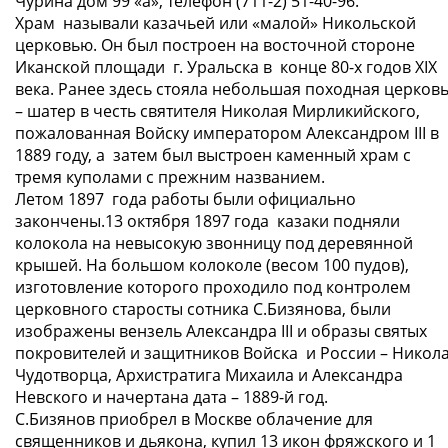
Чурина дом 99 «а», телефон (711-2) 51-40-96.
Храм называли казачьей или «малой» Никольской
церковью. Он был построен на восточной стороне
Иканской площади г. Уральска в конце 80-х годов ХIХ
века. Ранее здесь стояла небольшая походная церков
– шатер в честь святителя Николая Мирликийского,
пожалованная Войску императором Александром III в
1889 году, а затем был выстроен каменный храм с
тремя куполами с прежним названием.
Летом 1897 года работы были официально
закончены.13 октября 1897 года казаки подняли
колокола на невысокую звонницу под деревянной
крышей. На большом колоколе (весом 100 пудов),
изготовление которого проходило под контролем
церковного старосты сотника С.Бизянова, были
изображены вензель Александра III и образы святых
покровителей и защитников Войска и России – Никол
Чудотворца, Архистратига Михаила и Александра
Невского и начертана дата – 1889-й год.
С.Бизянов приобрел в Москве облачение для
священников и дьякона, купил 13 икон фряжского и 1