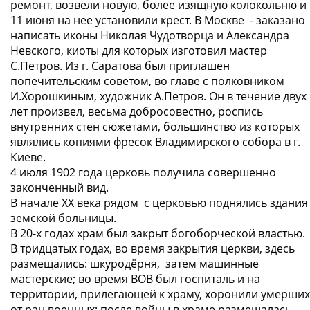
ремонт, возвели новую, более изящную колокольню и
11 июня на нее установили крест. В Москве - заказано
написать иконы Николая Чудотворца и Александра
Невского, киоты для которых изготовил мастер
С.Петров. Из г. Саратова был приглашен
попечительским советом, во главе с полковником
И.Хорошкиным, художник А.Петров. Он в течение двух
лет произвел, весьма добросовестно, роспись
внутренних стен сюжетами, большинство из которых
являлись копиями фресок Владимирского собора в г.
Киеве.
4 июля 1902 года церковь получила совершенно
законченный вид.
В начале ХХ века рядом с церковью поднялись здания
земской больницы.
В 20-х годах храм был закрыт богоборческой властью.
В тридцатых годах, во время закрытия церкви, здесь
размещались: шкуродёрня, затем машинные
мастерские; во время ВОВ был госпиталь и на
территории, прилегающей к храму, хоронили умерших
от ран военных; после войны в храме размещалась