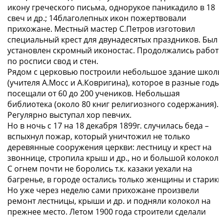
икону греческого письма, однорукое паникадило в 18
свеч и др.; 14благолепных икон пожертвовали
прихожане. Местный мастер С.Петров изготовил
специальный крест для двунадесятых праздников. Был
установлен скромный иконостас. Продолжались рабо
по росписи свод и стен.
Рядом с церковью построили небольшое здание школ
(учителя А.Мосс и А.Ковригина), которое в разные год
посещали от 60 до 200 учеников. Небольшая
библиотека (около 80 книг религиозного содержания).
Регулярно выступал хор певчих.
Но в ночь с 17 на 18 декабря 1899г. случилась беда –
вспыхнул пожар, который уничтожил не только
деревянные сооружения церкви: лестницу и крест на
звоннице, стропила крыш и др., но и большой колокол
С огнем почти не боролись т.к. казаки уехали на
багренье, в городе остались только женщины и старик
Но уже через неделю сами прихожане произвели
ремонт лестницы, крыши и др. и подняли колокол на
прежнее место. Летом 1900 года строители сделали