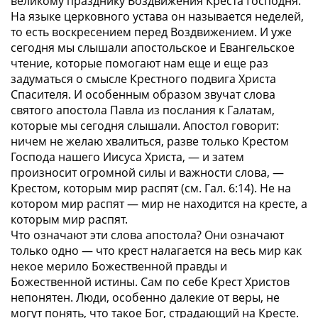
великому празднику Воздвижения Креста Господня.
На языке церковного устава он называется неделей,
то есть воскресением перед Воздвижением. И уже
сегодня мы слышали апостольское и Евангельское
чтение, которые помогают нам еще и еще раз
задуматься о смысле Крестного подвига Христа
Спасителя. И особенным образом звучат слова
святого апостола Павла из послания к Галатам,
которые мы сегодня слышали. Апостол говорит:
ничем не желаю хвалиться, разве только Крестом
Господа нашего Иисуса Христа
, — и затем
произносит огромной силы и важности слова, —
Крестом, которым мир распят
(см. Гал. 6:14). Не на
котором мир распят — мир не находится на кресте, а
которым мир распят.
Что означают эти слова апостола? Они означают
только одно — что крест налагается на весь мир как
некое мерило Божественной правды и
Божественной истины. Сам по себе Крест Христов
непонятен. Люди, особенно далекие от веры, не
могут понять, что такое Бог, страдающий на Кресте.