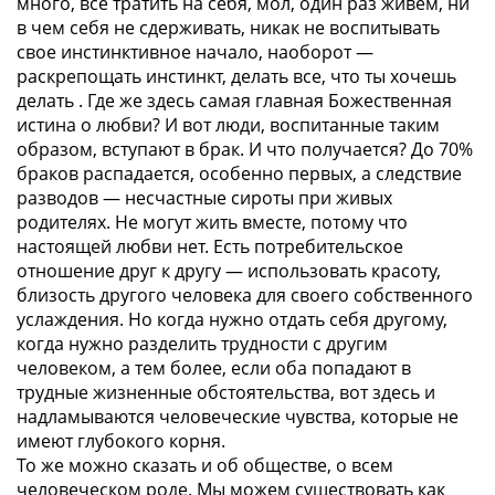
много, все тратить на себя, мол, один раз живем, ни
в чем себя не сдерживать, никак не воспитывать
свое инстинктивное начало, наоборот —
раскрепощать инстинкт, делать все, что ты хочешь
делать . Где же здесь самая главная Божественная
истина о любви? И вот люди, воспитанные таким
образом, вступают в брак. И что получается? До 70%
браков распадается, особенно первых, а следствие
разводов — несчастные сироты при живых
родителях. Не могут жить вместе, потому что
настоящей любви нет. Есть потребительское
отношение друг к другу — использовать красоту,
близость другого человека для своего собственного
услаждения. Но когда нужно отдать себя другому,
когда нужно разделить трудности с другим
человеком, а тем более, если оба попадают в
трудные жизненные обстоятельства, вот здесь и
надламываются человеческие чувства, которые не
имеют глубокого корня.
То же можно сказать и об обществе, о всем
человеческом роде. Мы можем существовать как