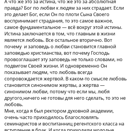
А что же это за истина, что же это за абсолютная
правда? Бог по любви к людям за них страдает. Если
это делает Бог, если Он по плоти Сына Своего
воспринимает страдания, то это самое важное,
самое фундаментальное — всё вокруг этой истины.
Истина заключается в том, что главным в жизни
является любовь. Все остальное вторично. Вот
почему и заповедь о любви становится главной
заповедью христианства, вот почему Господь
провозглашает эту заповедь не только словами, но
подвигом Своей жизни. И одновременно Он
показывает людям, что любовь всегда
сопровождается жертвой. В каком-то смысле любовь
становится синонимом жертвы, а жертва —
синонимом любви, потому что если мы, любя
другого,ничего не готовы для него сделать, то это не
любовь.
Мне, когда я был ректором духовной академии,
очень часто приходилось благословлять
семинаристов и воспитанниц регентского класса на
вступление в брак. И когда приходили молодые