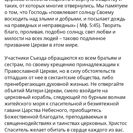
таких, от которых многие отвернулись. Мы памятуем
о том, что Господь «
повелевает солнцу Своему
восходить над злыми и добрыми, и посылает дождь
на праведных и неправедных
» ( Мф. 5:45). Творить
благо, проливая, подобно солнцу, свет любви и
милости на всех людей – таково подлинное
призвание Церкви в этом мире.
Участники Съезда обращаются ко всем братьям и
сестрам, по своему крещению принадлежащим к
Православной Церкви, но в силу обстоятельств
отпадших от нее в сектантские общества, либо
пренебрегающих духовной жизнью. Не отвергайте
объятий Матери-Церкви, смело взойдите на
церковный корабль, следующий по бурным волнам
житейского моря к спасительной и безмятежной
гавани Царства Небесного, приобщитесь
Божественной благодати, преподаваемых в
священнодействиях и таинствах церковных. Христос
Спаситель желает обитать в сердце каждого из вас.