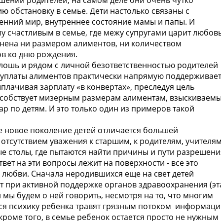
шении родителей, на самом деле они очень чутко
ю обстановку в семье. Дети настолько связаны с
енний мир, внутреннее состояние мамы и папы. И
у счастливым в семье, где межу супругами царит любовь
нена ни размером алиментов, ни количеством
в ко дню рождения.
шь и рядом с личной безответственностью родителей
от уплаты алиментов практически напрямую поддерживае
плачивая зарплату «в конвертах», преследуя цель
пособствует мизерным размерам алиментам, взыскиваем
ар по детям. И это только один из примеров такой
новое поколение детей отличается большей
отсутствием уважения к старшим, к родителям, учителя
лые столы, где пытаются найти причины и пути разрешени
вет на эти вопросы лежит на поверхности - все это
 любви. Сначала неродившихся еще на свет детей
ют при активной поддержке органов здравоохранения (эт
мы будем о ней говорить, несмотря на то, что многим
юся психику ребенка травят грязным потоком информац
кроме того, в семье ребенок остается просто не нужным