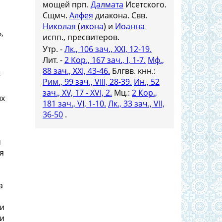
мощей прп.
Далмата
Исетского.
Сщмч.
Алфея
диакона. Свв.
Николая
(
икона
) и
Иоанна
,
испп., пресвитеров.
Утр. -
Лк., 106 зач., XXI, 12-19.
Лит. -
2 Кор., 167 зач., I, 1-7.
Мф.,
88 зач., XXI, 43-46.
Блгвв. кнн.:
т
Рим., 99 зач., VIII, 28-39.
Ин., 52
зач., XV, 17 - XVI, 2.
Мц.:
2 Кор.,
ых
181 зач., VI, 1-10.
Лк., 33 зач., VII,
36-50
.
м
я
а
ии
 и