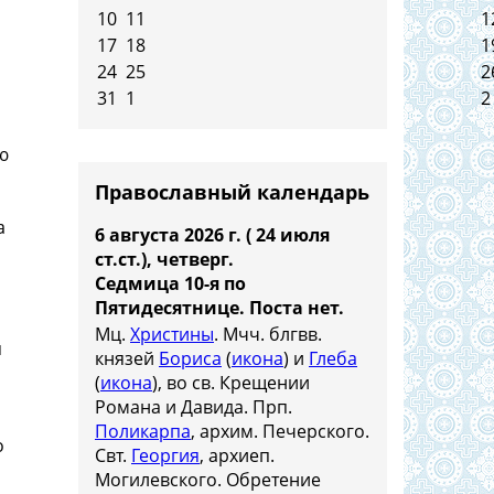
10
11
1
17
18
1
24
25
2
31
1
2
ю
Православный календарь
а
6 августа 2026 г. ( 24 июля
ст.ст.), четверг.
Седмица 10-я по
Пятидесятнице.
Поста нет.
Мц.
Христины
. Мчч. блгвв.
я
князей
Бориса
(
икона
) и
Глеба
(
икона
), во св. Крещении
Романа и Давида. Прп.
Поликарпа
, архим. Печерского.
о
Свт.
Георгия
, архиеп.
Могилевского. Обретение