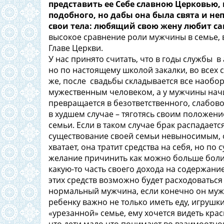
представить ее Себе славною Церковью,
подобного, но дабы она была свята и не
свои тела: любящий свою жену любит само
высокое сравнение роли мужчины в семье, в
Главе Церкви.
У нас принято считать, что в годы службы в
но по настоящему школой закалки, во всех 
же, после свадьбы складывается все наоборо
мужественным человеком, а у мужчины начи
превращается в безответственного, слабово
в худшем случае – тяготясь своим положени
семьи. Если в таком случае брак распадаетс
существование своей семьи невыносимым, о
хватает, она тратит средства на себя, но по
желание причинить как можно больше боли
какую-то часть своего дохода на содержани
этих средств возможно будет расходоваться
нормальный мужчина, если конечно он мужч
ребенку важно не только иметь еду, игрушки
«урезанной» семье, ему хочется видеть кра