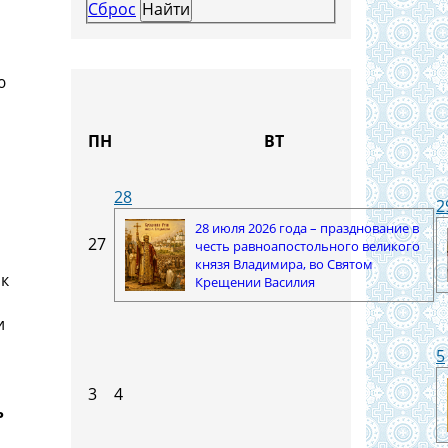
Сброс
ю
ПН
ВТ
28
2
28 июля 2026 года – празднование в
27
честь равноапостольного великого
князя Владимира, во Святом
 к
Крещении Василия
и
5
3
4
ь