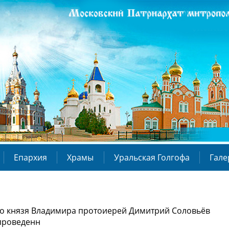
Епархия
Храмы
Уральская Голгофа
Гале
ого князя Владимира протоиерей Димитрий Соловьёв
 проведенн