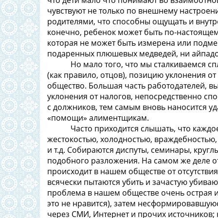
что дети мало что понимают во взаимоотно
чувствуют не только по внешнему настроени
родителями, что способны ощущать и внутр
конечно, ребенок может быть по-настоящем
которая не может быть измерена или подме
подаренных плюшевых медведей, ни айпадо
Но мало того, что мы сталкиваемся спло
(как правило, отцов), позицию уклонения 
общество. Большая часть работодателей, вы
уклонения от налогов, непосредственно с
с должников, тем самым вновь наносится уд
«помощи» алиментщикам.
Часто приходится слышать, что каждое 
жестокостью, холодностью, враждебностью, 
и т.д. Собираются диспуты, семинары, круг
подобного разложения. На самом же деле от
происходит в нашем обществе от отсутствия
всячески пытаются убить и зачастую убива
проблема в нашем обществе очень острая и 
это не нравится), затем несформировавшу
через СМИ, Интернет и прочих источников; 