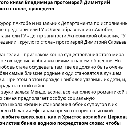
вятого князя Владимира протоиерей Димитрий
лого стола», проведенн
окурор г.Актобе и начальник Департамента по исполнени
ие представители ГУ «Отдел образования г.Актобе»,
ставители ГУ «Центр занятости Актюбинской области», ГУ
аседании «круглого стола» протоиерей Димитрий Словьев
Евангелии – признаком конца существования этого мира
такое охладение любви мы видим в нашем обществе. Но
юбовь стала оскудевать там, где ее должно быть очень
любви самые близкие родные люди становятся в лучшем
и. При этом в этой вражде наиболее уязвимы их дети, и,
радать в этой войне.
 звуки вальса Мендельсона, все наполнено романтикой 
то семья предполагает особую социальную
 это школа жизни и становления обоих супругов в их
вел в Пслании Ефесянам прямо говорит о высокой
 любите своих жен, как и Христос возлюбил Церков
е, очистив банею водною посредством слова; чтобы