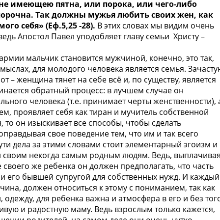
 не имеющею пятна, или порока, или чего-либо
порочна. Так должны мужья любить своих жен, как
го себя» (Еф.5,25 -28).
В этих словах мы видим очень
едь Апостол Павел уподобляет главу семьи Христу –
 армии мальчик становится мужчиной, конечно, это так,
смыслах, для молодого человека является семья. Зачасту
т – женщина тянет на себе всё и, по существу, является
нается обратный процесс: в лучшем случае он
льного человека (т.е. принимает черты женственности), 
ем, проявляет себя как тиран и мучитель собственной
я, то он изыскивает все способы, чтобы сделать
правдывая свое поведение тем, что им и так всего
 сути дела за этими словами стоит элементарный эгоизм и
 своим некогда самым родным людям. Ведь, выплачива
е своего же ребенка он должен предполагать, что часть
 и его бывшей супругой для собственных нужд. И каждый
ина, должен относиться к этому с пониманием, так как
, одежду, для ребенка важна и атмосфера в его и без тог
сивую и радостную маму. Ведь взрослым только кажется,