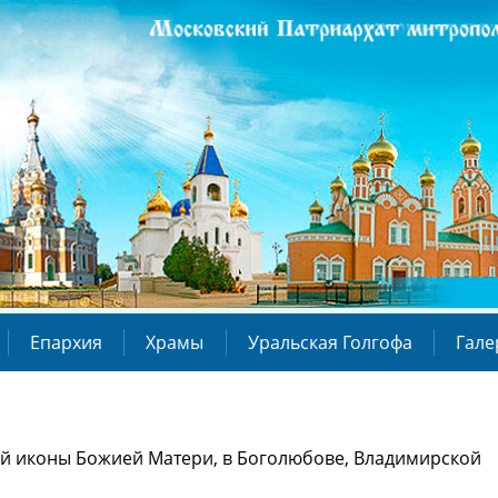
Епархия
Храмы
Уральская Голгофа
Гале
кой иконы Божией Матери, в Боголюбове, Владимирской