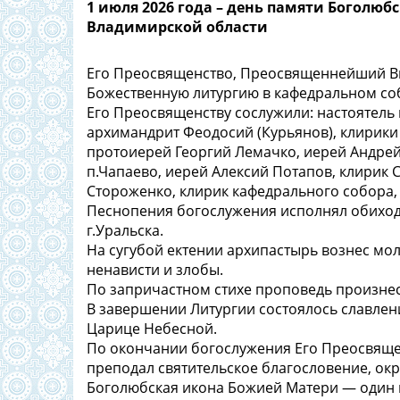
1 июля 2026 года – день памяти Боголю
Владимирской области
Его Преосвященство, Преосвященнейший Ви
Божественную литургию в кафедральном соб
Его Преосвященству сослужили: настоятель 
архимандрит Феодосий (Курьянов), клирики
протоиерей Георгий Лемачко, иерей Андрей
п.Чапаево, иерей Алексий Потапов, клирик 
Стороженко, клирик кафедрального собора
Песнопения богослужения исполнял обиход
г.Уральска.
На сугубой ектении архипастырь вознес мо
ненависти и злобы.
По запричастном стихе проповедь произне
В завершении Литургии состоялось славле
Царице Небесной.
По окончании богослужения Его Преосвяще
преподал святительское благословение, о
Боголюбская икона Божией Матери — один и