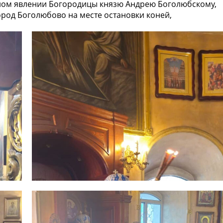
есном явлении Богородицы князю Андрею Боголюбскому,
ород Боголюбово на месте остановки коней,