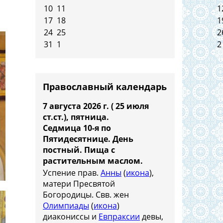
10
11
1
17
18
1
24
25
2
31
1
2
Православный календарь
7 августа 2026 г. ( 25 июля
ст.ст.), пятница.
Седмица 10-я по
Пятидесятнице. День
постный.
Пища с
растительным маслом.
Успение прав.
Анны
(
икона
),
матери Пресвятой
Богородицы. Свв. жен
Олимпиады
(
икона
)
диакониссы и
Евпраксии
девы,