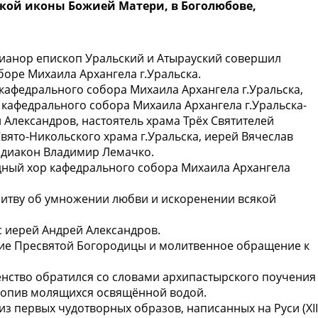
бской иконы Божией Матери, в Боголюбове,
анор епископ Уральский и Атырауский совершил
оре Михаила Архангела г.Уральска.
кафедрального собора Михаила Архангела г.Уральска,
 кафедрального собора Михаила Архангела г.Уральска-
 Александров, настоятель храма Трёх Святителей
Свято-Никольского храма г.Уральска, иерей Вячеслав
, диакон Владимир Лемачко.
ный хор кафедрального собора Михаила Архангела
литву об умножении любви и искоренении всякой
с иерей Андрей Александров.
ние Пресвятой Богородицы и молитвенное обращение к
нство обратился со словами архипастырского поучения
кропив молящихся освящённой водой.
з первых чудотворных образов, написанных на Руси (XII