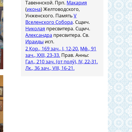
Тавеннской. Прп.
Макария
(
икона
) Желтоводского,
Унженского. Память
V
Вселенского Собора
. Сщмч.
Николая
пресвитера. Сщмч.
Александра
пресвитера. Св.
Ираиды
исп.
2 Кор., 169 зач., I, 12-20.
Мф., 91
зач., XXII, 23-33.
Прав. Анны:
Гал., 210 зач. (от полу́), IV, 22-31.
Лк., 36 зач., VIII, 16-21.