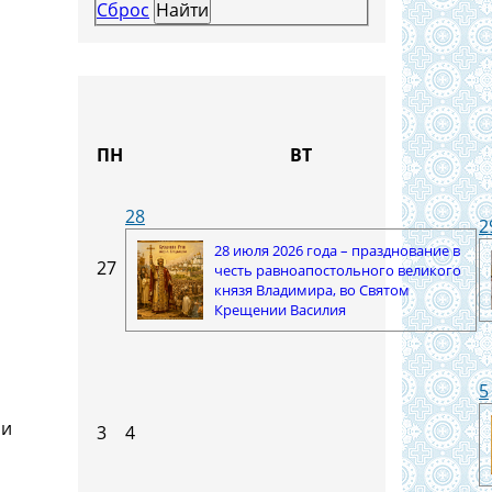
Сброс
ПН
ВТ
28
2
28 июля 2026 года – празднование в
27
честь равноапостольного великого
князя Владимира, во Святом
Крещении Василия
5
 и
3
4