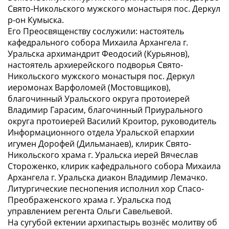
Свято-Никольского мужского монастыря пос. Деркул
р-он Кумыска.
Его Преосвященству сослужили: настоятель
кафедрального собора Михаила Архангела г.
Уральска архимандрит Феодосий (Курьянов),
настоятель архиерейского подворья Свято-
Никольского мужского монастыря пос. Деркул
иеромонах Варфоломей (Мостовщиков),
благочинный Уральского округа протоиерей
Владимир Гарасим, благочинный Приурального
округа протоиерей Василий Кроитор, руководитель
Информационного отдела Уральской епархии
игумен Дорофей (Дильманаев), клирик Свято-
Никольского храма г. Уральска иерей Вячеслав
Стороженко, клирик кафедрального собора Михаила
Архангела г. Уральска диакон Владимир Лемачко.
Литургические песнопения исполнил хор Спасо-
Преображенского храма г. Уральска под
управлением регента Ольги Савельевой.
На сугубой ектении архипастырь вознёс молитву об