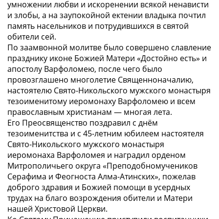
умножении любви и искоренении всякой ненависти
и злобы, а на заупокойной ектении владыка почтил
память насельников и потрудившихся в святой
обители сей.
По заамвонной молитве было совершено славление
празднику иконе Божией Матери «Достойно есть» и
апостолу Варфоломею, после чего было
провозглашено многолетие Священноначалию,
настоятелю Свято-Никольского мужского монастыря
тезоименитому иеромонаху Варфоломею и всем
православным христианам — многая лета.
Его Преосвященство поздравил с днём
тезоименитства и с 45-летним юбилеем настоятеля
Свято-Никольского мужского монастыря
иеромонаха Варфоломея и наградил орденом
Митрополичьего округа «Преподобномучеников
Серафима и Феогноста Алма-Атинских», пожелав
доброго здравия и Божией помощи в усердных
трудах на благо возрождения обители и Матери
нашей Христовой Церкви.