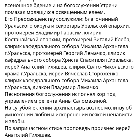
всенощное бдение и на богослужении Утрени
помазал молящихся освященным елеем.
Его Преосвященству сослужили: благочинный
Уральского округа и секретарь Уральской епархии,
протоиерей Владимир Гарасим, клирик
Костанайской епархии, протоиерей Виталий Клеба,
клирик кафедрального собора Михаила Архангела
г.Уральска, протоиерей Георгий Лемачко, клирик
кафедрального собора Христа Спасителя г.Уральска,
иерей Анатолий Гиляшев, клирик Свято-Никольского
храма г.Уральска, иерей Вячеслав Стороженко,
клирик кафедрального собора Михаила Архангела
г.Уральска, диакон Владимир Лемачко.
Песнопения богослужения исполнял хор под
управлением регента Анны Саломахиной.
На сугубой ектении архипастырь вознес молитву об
умножении любви и искоренении всякой ненависти
и злобы.
По запричастном стихе проповедь произнес иерей
Анатолий Гиляшев.