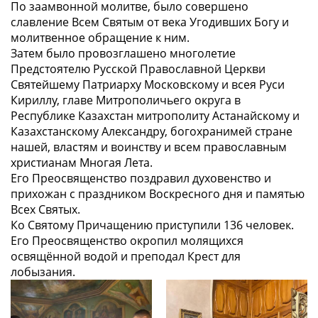
По заамвонной молитве, было совершено
славление Всем Святым от века Угодивших Богу и
молитвенное обращение к ним.
Затем было провозглашено многолетие
Предстоятелю Русской Православной Церкви
Святейшему Патриарху Московскому и всея Руси
Кириллу, главе Митрополичьего округа в
Республике Казахстан митрополиту Астанайскому и
Казахстанскому Александру, богохранимей стране
нашей, властям и воинству и всем православным
христианам Многая Лета.
Его Преосвященство поздравил духовенство и
прихожан с праздником Воскресного дня и памятью
Всех Святых.
Ко Святому Причащению приступили 136 человек.
Его Преосвященство окропил молящихся
освящённой водой и преподал Крест для
лобызания.