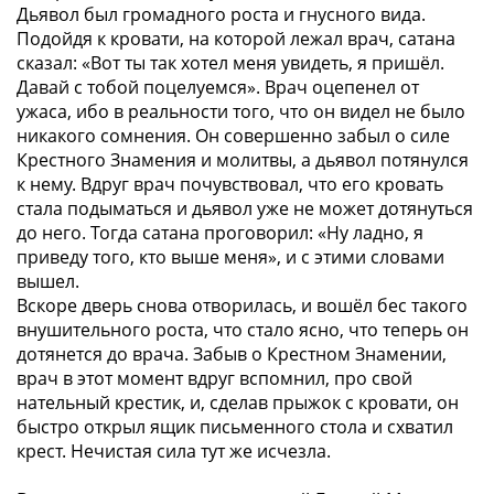
Дьявол был громадного роста и гнусного вида.
Подойдя к кровати, на которой лежал врач, сатана
сказал: «Вот ты так хотел меня увидеть, я пришёл.
Давай с тобой поцелуемся». Врач оцепенел от
ужаса, ибо в реальности того, что он видел не было
никакого сомнения. Он совершенно забыл о силе
Крестного Знамения и молитвы, а дьявол потянулся
к нему. Вдруг врач почувствовал, что его кровать
стала подыматься и дьявол уже не может дотянуться
до него. Тогда сатана проговорил: «Ну ладно, я
приведу того, кто выше меня», и с этими словами
вышел.
Вскоре дверь снова отворилась, и вошёл бес такого
внушительного роста, что стало ясно, что теперь он
дотянется до врача. Забыв о Крестном Знамении,
врач в этот момент вдруг вспомнил, про свой
нательный крестик, и, сделав прыжок с кровати, он
быстро открыл ящик письменного стола и схватил
крест. Нечистая сила тут же исчезла.