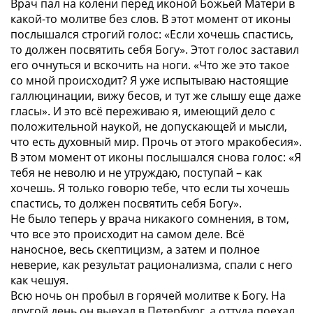
Врач пал на колени перед иконой Божьей Матери в
какой-то молитве без слов. В этот момент от иконы
послышался строгий голос: «Если хочешь спастись,
то должен посвятить себя Богу». Этот голос заставил
его очнуться и вскочить на ноги. «Что же это такое
со мной происходит? Я уже испытываю настоящие
галлюцинации, вижу бесов, и тут же слышу еще даже
гласы». И это всё переживаю я, имеющий дело с
положительной наукой, не допускающей и мысли,
что есть духовный мир. Прочь от этого мракобесия».
В этом момент от иконы послышался снова голос: «Я
тебя не неволю и не утруждаю, поступай – как
хочешь. Я только говорю тебе, что если ты хочешь
спастись, то должен посвятить себя Богу».
Не было теперь у врача никакого сомнения, в том,
что все это происходит на самом деле. Всё
наносное, весь скептицизм, а затем и полное
неверие, как результат рационализма, спали с него
как чешуя.
Всю ночь он пробыл в горячей молитве к Богу. На
другой день он выехал в Петербург, а оттуда поехал