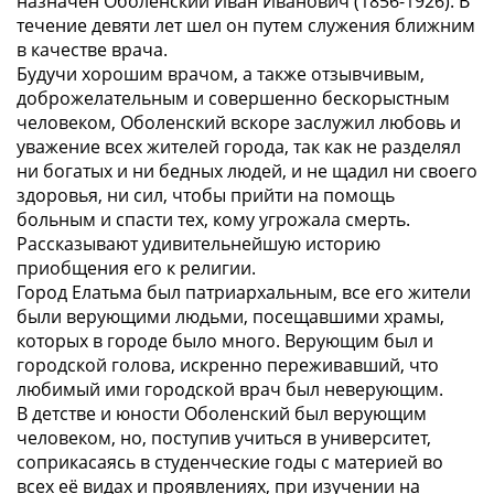
назначен Оболенский Иван Иванович (1856-1926). В
течение девяти лет шел он путем служения ближним
в качестве врача.
Будучи хорошим врачом, а также отзывчивым,
доброжелательным и совершенно бескорыстным
человеком, Оболенский вскоре заслужил любовь и
уважение всех жителей города, так как не разделял
ни богатых и ни бедных людей, и не щадил ни своего
здоровья, ни сил, чтобы прийти на помощь
больным и спасти тех, кому угрожала смерть.
Рассказывают удивительнейшую историю
приобщения его к религии.
Город Елатьма был патриархальным, все его жители
были верующими людьми, посещавшими храмы,
которых в городе было много. Верующим был и
городской голова, искренно переживавший, что
любимый ими городской врач был неверующим.
В детстве и юности Оболенский был верующим
человеком, но, поступив учиться в университет,
соприкасаясь в студенческие годы с материей во
всех её видах и проявлениях, при изучении на