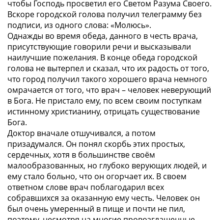
чтобы Господь просветил его Светом Разума Своего.
Вскоре городской голова получил телеграмму без
подписи, из одного слова: «Молюсь».
Однажды во время обеда, данного в честь врача,
присутствующие говорили речи и высказывали
наилучшие пожелания. В конце обеда городской
голова не вытерпел и сказал, что их радость от того,
что город получил такого хорошего врача немного
омрачается от того, что врач – человек неверующий
в Бога. Не пристало ему, по всем своим поступкам
истинному христианину, отрицать существование
Бога.
Доктор вначале отшучивался, а потом
призадумался. Он понял скорбь этих простых,
сердечных, хотя в большинстве своём
малообразованных, но глубоко верующих людей, и
ему стало больно, что он огорчает их. В своем
ответном слове врач поблагодарил всех
собравшихся за оказанную ему честь. Человек он
был очень умеренный в пище и почти не пил,
поэтому, несмотря на многие провозглашенные