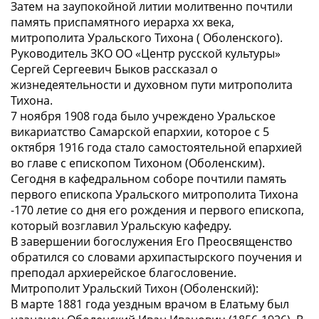
Затем на заупокойной литии молитвенно почтили
память приспамятного иерарха xx века,
митрополита Уральского Тихона ( Оболенского).
Руководитель ЗКО ОО «Центр русской культуры»
Сергей Сергеевич Быков рассказал о
жизнедеятельности и духовном пути митрополита
Тихона.
7 ноября 1908 года было учреждено Уральское
викариатство Самарской епархии, которое с 5
октября 1916 года стало самостоятельной епархией
во главе с епископом Тихоном (Оболенским).
Сегодня в кафедральном соборе почтили память
первого епископа Уральского митрополита Тихона
-170 летие со дня его рождения и первого епископа,
который возглавил Уральскую кафедру.
В завершении богослужения Его Преосвященство
обратился со словами архипастырского поучения и
преподал архиерейское благословение.
Митрополит Уральский Тихон (Оболенский):
В марте 1881 года уездным врачом в Елатьму был