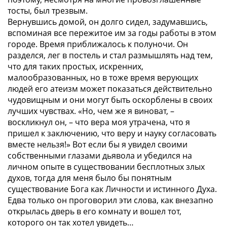
тосты, был трезвым.
Вернувшись домой, он долго сидел, задумавшись,
вспоминая все пережитое им за годы работы в этом
городе. Время приближалось к полуночи. Он
разделся, лег в постель и стал размышлять над тем,
что для таких простых, искренних,
малообразованных, но в тоже время верующих
людей его атеизм может показаться действительно
чудовищным и они могут быть оскорблены в своих
лучших чувствах. «Но, чем же я виноват, –
воскликнул он, – что вера моя утрачена, что я
пришел к заключению, что веру и науку согласовать
вместе нельзя!» Вот если бы я увидел своими
собственными глазами дьявола и убедился на
личном опыте в существовании бесплотных злых
духов, тогда для меня было бы понятным
существование Бога как Личности и истинного Духа.
Едва только он проговорил эти слова, как внезапно
открылась дверь в его комнату и вошел тот,
которого он так хотел увидеть…