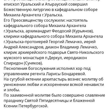
епископ Уральский и Атырауский совершил
Божественную литургию в кафедральном соборе
Михаила Архангела г.Уральска.
Его Преосвященству сослужили: настоятель
кафедрального собора Михаила Архангела
г.Уральска, архимандрит Феодосий (Курьянов),
клирики кафедрального собора Михаила Архангела
г.Уральска-протоиерей Георгий Лемачко, иерей
Андрей Александров, диакон Владимир Лемачко,
клирик архиерейского подворья Свято-Никольского
мужского монастыря п.Деркул, иеродиакон
Спиридон (Суняков).
Песнопения богослужения исполнял хор под
управлением регента Ларисы Бондаревой.
На сугубой ектении архипастырь вознес молитву об
умножении любви и искоренении всякой ненависти
и злобы.
По заамвонной молитве было совершено славление
празднику Святой Пятидесятницы и блаженной
Ксении Петербургской.