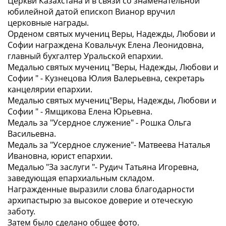
Церкви Казахстана и в связи со знаменательной
юбилейной датой епископ Вианор вручил
церковные награды.
Орденом святых мучениц Веры, Надежды, Любови и
Софии награждена Ковальчук Елена Леонидовна,
главный бухгалтер Уральской епархии.
Медалью святых мучениц "Веры, Надежды, Любови и
Софии " - Кузнецова Юлия Валерьевна, секретарь
канцелярии епархии.
Медалью святых мучениц"Веры, Надежды, Любови и
Софии " - Ямщикова Елена Юрьевна.
Медаль за "Усердное служение" - Рошка Ольга
Васильевна.
Медаль за "Усердное служение"- Матвеева Наталья
Ивановна, юрист епархии.
Медалью "За заслуги "- Рудич Татьяна Игоревна,
заведующая епархиальным складом.
Награжденные выразили слова благодарности
архипастырю за высокое доверие и отеческую
заботу.
Затем было сделано общее фото.