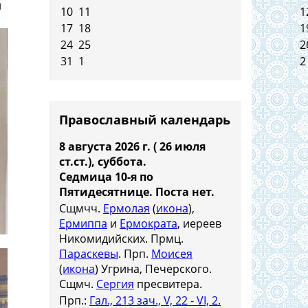
й
10
11
1
17
18
1
24
25
2
31
1
2
Православный календарь
8 августа 2026 г. ( 26 июля
ст.ст.), суббота.
Седмица 10-я по
Пятидесятнице.
Поста нет.
Сщмчч.
Ермолая
(
икона
),
Ермиппа
и
Ермократа
, иереев
Никомидийских. Прмц.
Параскевы
. Прп.
Моисея
(
икона
) Угрина, Печерского.
Сщмч.
Сергия
пресвитера.
Прп.:
Гал., 213 зач., V, 22 - VI, 2.