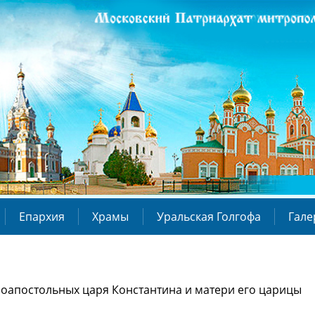
Епархия
Храмы
Уральская Голгофа
Гале
вноапостольных царя Константина и матери его царицы