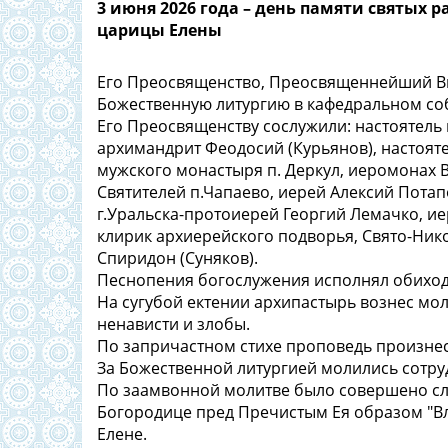
3 июня 2026 года – день памяти святых 
царицы Елены
Его Преосвященство, Преосвященнейший Ви
Божественную литургию в кафедральном соб
Его Преосвященству сослужили: настоятель 
архимандрит Феодосий (Курьянов), настоят
мужского монастыря п. Деркул, иеромонах 
Святителей п.Чапаево, иерей Алексий Пота
г.Уральска-протоиерей Георгий Лемачко, и
клирик архиерейского подворья, Свято-Ник
Спиридон (Суняков).
Песнопения богослужения исполнял обиход
На сугубой ектении архипастырь вознес мо
ненависти и злобы.
По запричастном стихе проповедь произнес
За Божественной литургией молились сотр
По заамвонной молитве было совершено сл
Богородице пред Пречистым Ея образом "В
Елене.