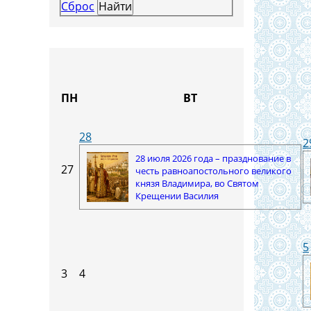
Сброс
ПН
ВТ
28
2
28 июля 2026 года – празднование в
27
честь равноапостольного великого
князя Владимира, во Святом
Крещении Василия
5
3
4
и