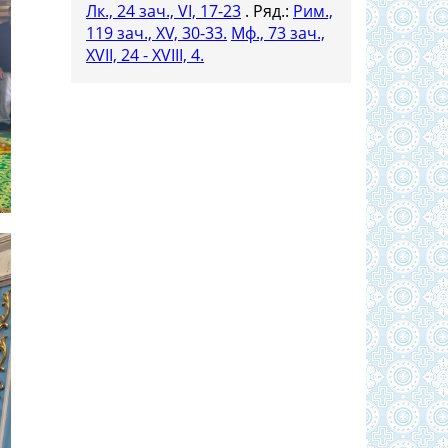
Лк., 24 зач., VI, 17-23
. Ряд.:
Рим.,
119 зач., XV, 30-33.
Мф., 73 зач.,
XVII, 24 - XVIII, 4.