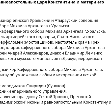
равноапостольных царя Константина и матери его
анор епископ Уральский и Атырауский совершил
оре Михаила Архангела г.Уральска.
кафедрального собора Михаила Архангела г.Уральска,
ель архиерейского подворья, Свято-Никольского
Варфоломей (Мостовщиков), настоятель храма Трёх
пов, клирик кафедрального собора Михаила Архангела
ерей Андрей Александров, диакон Владимир Лемачко,
ольского мужского монастыря п.Деркул, иеродиакон
ный хор Кафедрального собора Михаила Архангела.
литву об умножении любви и искоренении всякой
 иеродиакон Спиридон (Суняков).
удники епархиального управления.
авление празднику Святой Троицы, Пресвятой
ладимирской" иконы и равноапостольным Константину 