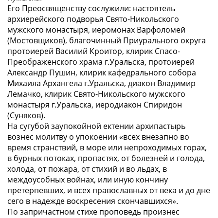
Его Преосвященству сослужили: настоятель
архиерейского подворья Свято-Никольского
мужского монастыря, иеромонах Варфоломей
(Мостовщиков), благочинный Приурального округа
протоиерей Василий Кроитор, клирик Спасо-
Преображенского храма г.Уральска, протоиерей
Александр Пушин, клирик кафедрального собора
Михаила Архангела г.Уральска, диакон Владимир
Лемачко, клирик Свято-Никольского мужского
монастыря г.Уральска, иеродиакон Спиридон
(Суняков).
На сугубой заупокойной ектении архипастырь
вознес молитву о упокоении «всех внезапно во
время странствий, в море или непроходимых горах,
в бурных потоках, пропастях, от болезней и голода,
холода, от пожара, от стихий и во льдах, в
междоусобных войнах, или иную кончину
претерпевших, и всех православных от века и до дне
сего в надежде воскресения скончавшихся».
По запричастном стихе проповедь произнес