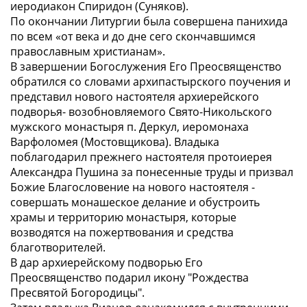
иеродиакон Спиридон (Суняков).
По окончании Литургии была совершена панихида
по всем «от века и до дне сего скончавшимся
православным христианам».
В завершении Богослужения Его Преосвященство
обратился со словами архипастырского поучения и
представил нового настоятеля архиерейского
подворья- возобновляемого Свято-Никольского
мужского монастыря п. Деркул, иеромонаха
Варфоломея (Мостовщикова). Владыка
поблагодарил прежнего настоятеля протоиерея
Александра Пушина за понесенные труды и призвал
Божие Благословение на нового настоятеля -
совершать монашеское делание и обустроить
храмы и территорию монастыря, которые
возводятся на пожертвования и средства
благотворителей.
В дар архиерейскому подворью Его
Преосвященство подарил икону "Рождества
Пресвятой Богородицы".