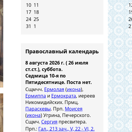
10
11
1
17
18
1
24
25
2
31
1
2
Православный календарь
8 августа 2026 г. ( 26 июля
ст.ст.), суббота.
Седмица 10-я по
Пятидесятнице.
Поста нет.
Сщмчч.
Ермолая
(
икона
),
Ермиппа
и
Ермократа
, иереев
Никомидийских. Прмц.
Параскевы
. Прп.
Моисея
(
икона
) Угрина, Печерского.
Сщмч.
Сергия
пресвитера.
Прп.:
Гал., 213 зач., V, 22 - VI, 2.