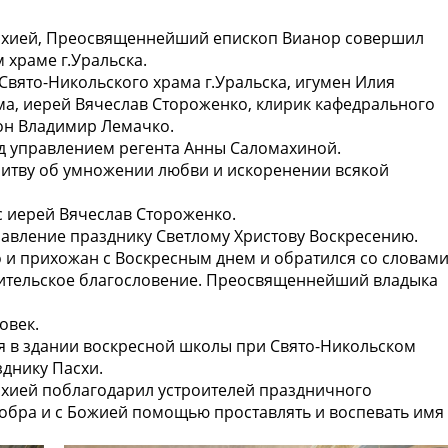
рхией, Преосвященнейший епископ Вианор совершил
 храме г.Уральска.
Свято-Никольского храма г.Уральска, игумен Илия
ма, иерей Вячеслав Стороженко, клирик кафедрального
кон Владимир Лемачко.
д управлением регента Анны Саломахиной.
литву об умножении любви и искоренении всякой
с иерей Вячеслав Стороженко.
авление празднику Светлому Христову Воскресению.
 и прихожан с Воскресным днем и обратился со словам
тительское благословение. Преосвященнейший владыка
овек.
 в здании воскресной школы при Свято-Никольском
днику Пасхи.
хией поблагодарил устроителей праздничного
обра и с Божией помощью проставлять и воспевать имя