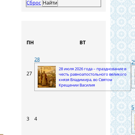
Сброс
ПН
ВТ
28
2
28 июля 2026 года – празднование в
27
честь равноапостольного великого
и
князя Владимира, во Святом
Крещении Василия
5
3
4