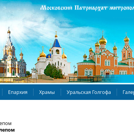
Епархия
Храмы
Уральская Голгофа
Гале
лепом
слепом