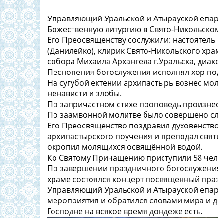
Управляющий Уральской и Атырауской епа
Божественную литургию в Свято-Никольском
Его Преосвященству сослужили: настоятель 
(Данилейко), клирик Свято-Никольского хра
собора Михаила Архангела г.Уральска, диа
Песнопения богослужения исполнял хор по
На сугубой ектении архипастырь вознес мо
ненависти и злобы.
По запричастном стихе проповедь произне
По заамвонной молитве было совершено сл
Его Преосвященство поздравил духовенство
архипастырского поучения и преподал свя
окропил молящихся освящённой водой.
Ко Святому Причащению приступили 58 чел
По завершении праздничного богослужения
храме состоялся концерт посвященный праз
Управляющий Уральской и Атырауской епар
мероприятия и обратился словами мира и д
Господне на всякое время дондеже есть.