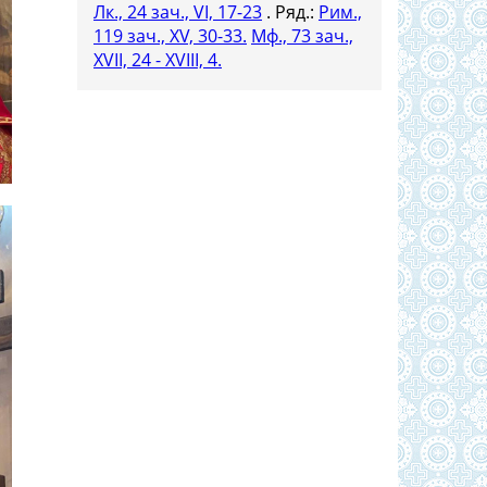
Лк., 24 зач., VI, 17-23
. Ряд.:
Рим.,
119 зач., XV, 30-33.
Мф., 73 зач.,
XVII, 24 - XVIII, 4.