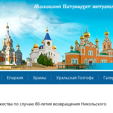
Епархия
Храмы
Уральская Голгофа
Гале
жества по случаю 80-летия возвращения Никольского