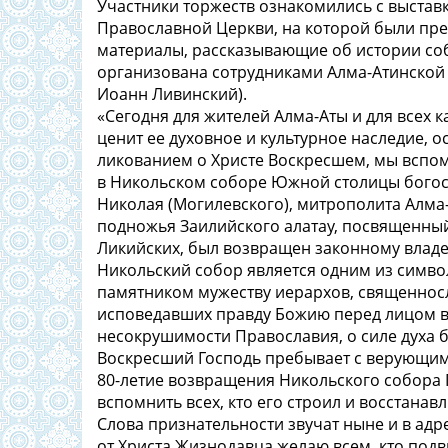
Участники торжеств ознакомились с выста
Православной Церкви, на которой были пр
материалы, рассказывающие об истории собо
организована сотрудниками Алма-Атинской 
Иоанн Ливинский).
«Сегодня для жителей Алма-Аты и для всех к
ценит ее духовное и культурное наследие, 
ликованием о Христе Воскресшем, мы вспом
в Никольском соборе Южной столицы бого
Николая (Могилевского), митрополита Алма-
подножья Заилийского алатау, посвященны
Ликийских, был возвращен законному владе
Никольский собор является одним из симво
памятником мужеству иерархов, священносл
исповедавших правду Божию перед лицом в
несокрушимости Православия, о силе духа б
Воскресший Господь пребывает с верующими 
80-летие возвращения Никольского собора
вспомнить всех, кто его строил и восстанавл
Слова признательности звучат ныне и в ад
от Христа Жизнодавца желаю всем, кто подв