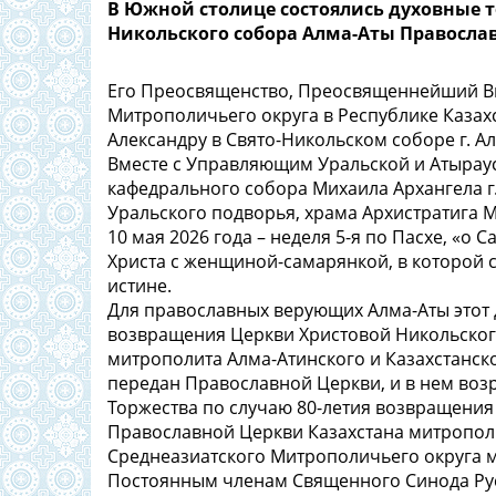
В Южной столице состоялись духовные т
Никольского собора Алма-Аты Правосла
Его Преосвященство, Преосвященнейший Ви
Митрополичьего округа в Республике Казах
Александру в Свято-Никольском соборе г. А
Вместе с Управляющим Уральской и Атыраус
кафедрального собора Михаила Архангела г
Уральского подворья, храма Архистратига М
10 мая 2026 года – неделя 5-я по Пасхе, «о
Христа с женщиной-самарянкой, в которой с
истине.
Для православных верующих Алма-Аты этот
возвращения Церкви Христовой Никольского
митрополита Алма-Атинского и Казахстанск
передан Православной Церкви, и в нем воз
Торжества по случаю 80-летия возвращения
Православной Церкви Казахстана митрополи
Среднеазиатского Митрополичьего округа м
Постоянным членам Священного Синода Рус