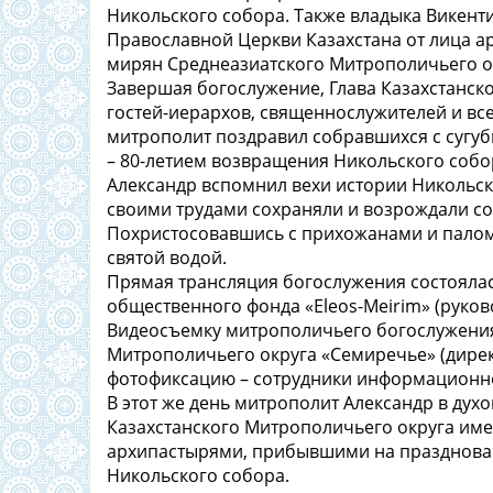
Никольского собора. Также владыка Викент
Православной Церкви Казахстана от лица 
мирян Среднеазиатского Митрополичьего о
Завершая богослужение, Глава Казахстанск
гостей-иерархов, священнослужителей и все
митрополит поздравил собравшихся с сугу
– 80-летием возвращения Никольского собо
Александр вспомнил вехи истории Никольск
своими трудами сохраняли и возрождали со
Похристосовавшись с прихожанами и палом
святой водой.
Прямая трансляция богослужения состоялас
общественного фонда «Eleos-Meirim» (руково
Видеосъемку митрополичьего богослужения 
Митрополичьего округа «Семиречье» (директ
фотофиксацию – сотрудники информационног
В этот же день митрополит Александр в дух
Казахстанского Митрополичьего округа име
архипастырями, прибывшими на празднован
Никольского собора.