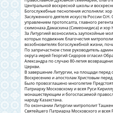
Православной Духовной семинарии; благот
Центральной воскресной школы и воскресн
Богослужебные песнопения исполняли: хор
Заслуженного деятеля искусств России О.Н.
управлением протопсалта, главного регента
схимонаха Дамаскина (Симеонидиса) и хор 
За Литургией возносились заупокойные мол
которых подвижник благочестия митрополит 
возобновителях богослужебной жизни, поч
По запричастном стихе руководитель адми
округа иерей Георгий Сидоров огласил Обр
Александра по случаю 80-летия возвращени
Церкви.
В завершение Литургии, на площади перед 
Воскресению и апостолам Христовым перед
Было провозглашено многолетие Предстоя
Патриарху Московскому и всея Руси Кирилл
монашествующим и богоспасаемой православ
народу Казахстана.
По окончании Литургии митрополит Ташкент
Святейшего Патриарха Московского и всея 