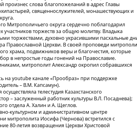
ий произнес слова благопожеланий в адрес Главы
архипастырей, священнослужителей, монашествующих и
круга.
ого Митрополичьего округа сердечно поблагодарил
х участников торжеств за общую молитву. Владыка
быми торжествами, духовно украсившими пасхальные дн
ра Православной Церкви. В своей проповеди митрополи
ого храма, подвижников веры и благочестия, которые
бор в непростые годы гонений на Православие.
никами, митрополит Александр окропил собравшихся
ь на youtube канале «Прообраз» при поддержке
дитель – В.М. Капсамун).
осуществляла телестудия Казахстанского
ор – заслуженный работник культуры В.Л. Посаднева);
о отдела А. Халин и А. Щеглов.
овно-культурном и административном центре
ни митрополита Иосифа (Чернова) встретился с
ие 80-летия возвращения Церкви Христовой