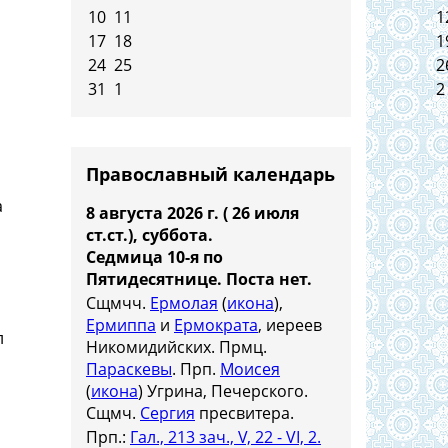
10
11
1
17
18
1
24
25
2
31
1
2
Православный календарь
а
8 августа 2026 г. ( 26 июля
ст.ст.), суббота.
Седмица 10-я по
Пятидесятнице.
Поста нет.
Сщмчч.
Ермолая
(
икона
),
Ермиппа
и
Ермократа
, иереев
л
Никомидийских. Прмц.
Параскевы
. Прп.
Моисея
(
икона
) Угрина, Печерского.
Сщмч.
Сергия
пресвитера.
Прп.:
Гал., 213 зач., V, 22 - VI, 2.