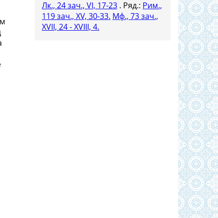
Лк., 24 зач., VI, 17-23
. Ряд.:
Рим.,
119 зач., XV, 30-33.
Мф., 73 зач.,
ем
XVII, 24 - XVIII, 4.
д
а
е