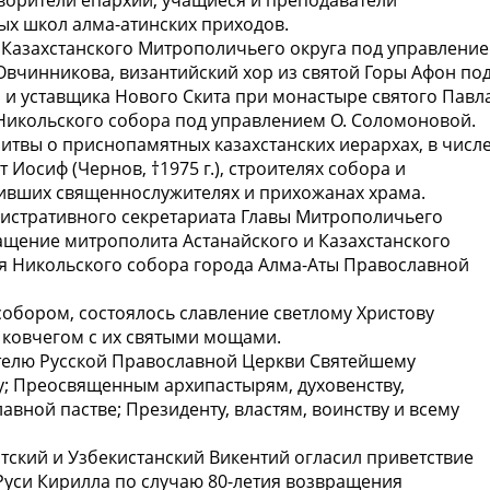
ворители епархии; учащиеся и преподаватели
ых школ алма-атинских приходов.
 Казахстанского Митрополичьего округа под управлени
 Овчинникова, византийский хор из святой Горы Афон по
 и уставщика Нового Скита при монастыре святого Павл
Никольского собора под управлением О. Соломоновой.
итвы о приснопамятных казахстанских иерархах, в числ
Иосиф (Чернов, †1975 г.), строителях собора и
ивших священнослужителях и прихожанах храма.
нистративного секретариата Главы Митрополичьего
ащение митрополита Астанайского и Казахстанского
я Никольского собора города Алма-Аты Православной
собором, состоялось славление светлому Христову
 ковчегом с их святыми мощами.
телю Русской Православной Церкви Святейшему
у; Преосвященным архипастырям, духовенству,
ной пастве; Президенту, властям, воинству и всему
ский и Узбекистанский Викентий огласил приветствие
Руси Кирилла по случаю 80-летия возвращения