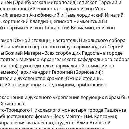
риней (Оренбургская митрополия); епископ Тарский и
 казахстанский епископат – архиепископ Усть-
ий; епископ Актюбинский и Кызылординский Игнатий;
ыкорганский Клавдиан; епископ Чимкентский и
ой епархии епископ Талгарский Вениамин; епископ
рамов Южной столицы, настоятель Никольского собора
Астанайского церковного округа архимандрит Сергий
ны Божией Матери «Всех скорбящих Радость» в городе
стоятель Михаило-Архангельского кафедрального собор
рьянов); руководитель епархиальной комиссии по
еменко); архимандрит Геронтий (Борисевич);
ятели и духовенство храмов Южной столицы,
ссий в священном сане; клирики, прибывшие с
оклонения и духовного укрепления верующих в храм бы
 Христовых.
ято-Троицкого Никольского монастыря города Ташкента
общественного фонда «Eleos-Meirim» В.М. Капсамун;
правления; казачество; студенты Алма-Атинской