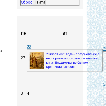
Сброс
ПН
ВТ
28
2
а
28 июля 2026 года – празднование в
27
честь равноапостольного великого
князя Владимира, во Святом
Крещении Василия
5
3
4