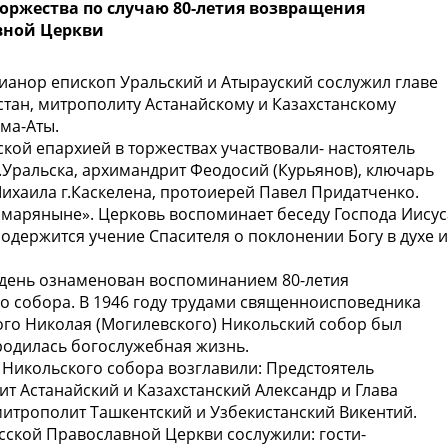
оржества по случаю 80-летия возвращения
вной Церкви
анор епископ Уральский и Атырауский сослужил главе
стан, митрополиту Астанайскому и Казахстанскому
лма-Аты.
кой епархией в торжествах участвовали- настоятель
.Уральска, архимандрит Феодосий (Курьянов), ключарь
ихаила г.Каскелена, протоиерей Павел Придатченко.
 Самаряныне». Церковь воспоминает беседу Господа Иисус
одержится учение Спасителя о поклонении Богу в духе и
 день ознаменован воспоминанием 80-летия
 собора. В 1946 году трудами священноисповедника
ого Николая (Могилевского) Никольский собор был
родилась богослужебная жизнь.
 Никольского собора возглавили: Предстоятель
т Астанайский и Казахстанский Александр и Глава
итрополит Ташкентский и Узбекистанский Викентий.
ской Православной Церкви сослужили: гости-