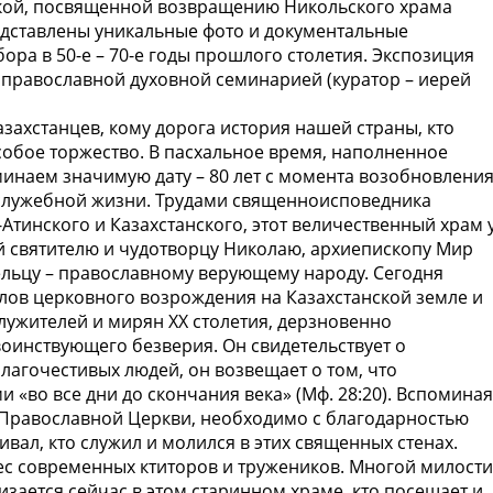
вкой, посвященной возвращению Никольского храма
едставлены уникальные фото и документальные
ра в 50-е – 70-е годы прошлого столетия. Экспозиция
православной духовной семинарией (куратор – иерей
азахстанцев, кому дорога история нашей страны, кто
особое торжество. В пасхальное время, наполненное
инаем значимую дату – 80 лет с момента возобновлени
служебной жизни. Трудами священноисповедника
Атинского и Казахстанского, этот величественный храм 
й святителю и чудотворцу Николаю, архиепископу Мир
льцу – православному верующему народу. Сегодня
лов церковного возрождения на Казахстанской земле и
ужителей и мирян ХХ столетия, дерзновенно
оинствующего безверия. Он свидетельствует о
лагочестивых людей, он возвещает о том, что
«во все дни до скончания века» (Мф. 28:20). Вспоминая
 Православной Церкви, необходимо с благодарностью
ивал, кто служил и молился в этих священных стенах.
рес современных ктиторов и тружеников. Многой милости
изается сейчас в этом старинном храме, кто посещает и