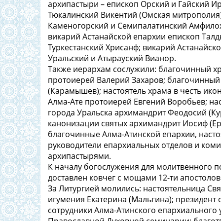
архипастыри – епископ Орский и Гайский И
Тюкалинский Викентий (Омская митрополия);
Каменогорский и Семипалатинский Амфилох
викарий Астанайской епархии епископ Талд
Туркестанский Хрисанф; викарий Астанайск
Уральский и Атырауский Вианор.
Также иерархам сослужили: благочинный х
протоиерей Валерий Захаров; благочинный 
(Карамышев); настоятель храма в честь ико
Алма-Ате протоиерей Евгений Воробьев; на
города Уральска архимандрит Феодосий (Ку
канонизации святых архимандрит Иосиф (Ер
благочинные Алма-Атинской епархии, насто
руководители епархиальных отделов и коми
архипастырями.
К началу богослужения для молитвенного п
доставлен ковчег с мощами 12-ти апостолов
За Литургией молились: настоятельница Св
игумения Екатерина (Мальгина); президент 
сотрудники Алма-Атинского епархиального у